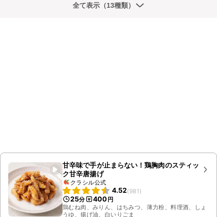
全て表示（13種類）
甘辛味で手が止まらない！鶏胸肉のスティッ
ク甘辛唐揚げ
クラシル公式
4.52
(
981
)
25
400
分
円
鶏むね肉、みりん、はちみつ、薄力粉、料理酒、しょ
うゆ、揚げ油、白いりごま