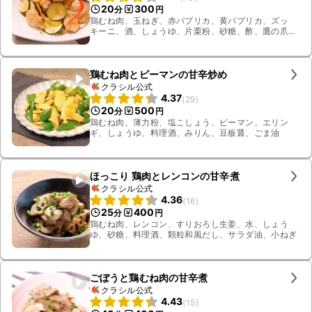
20
300
分
円
鶏むね肉、玉ねぎ、赤パプリカ、黄パプリカ、ズッ
キーニ、酒、しょうゆ、片栗粉、砂糖、酢、鷹の爪輪
切り、サラダ油、塩こしょう、小ねぎ
鶏むね肉とピーマンの甘辛炒め
クラシル公式
4.37
(
29
)
20
500
分
円
鶏むね肉、薄力粉、塩こしょう、ピーマン、エリン
ギ、しょうゆ、料理酒、みりん、豆板醤、ごま油
ほっこり 鶏肉とレンコンの甘辛煮
クラシル公式
4.36
(
16
)
25
400
分
円
鶏むね肉、レンコン、すりおろし生姜、水、しょう
ゆ、砂糖、料理酒、顆粒和風だし、サラダ油、小ねぎ
ごぼうと鶏むね肉の甘辛煮
クラシル公式
4.43
(
15
)