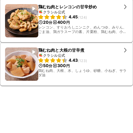
鶏むね肉とレンコンの甘辛炒め
クラシル公式
4.45
(
124
)
20
400
分
円
レンコン、すりおろしニンニク、めんつゆ、みりん、
ごま油、鶏ガラスープの素、片栗粉、鶏むね肉、小ね
ぎ
鶏むね肉と大根の甘辛煮
クラシル公式
4.43
(
123
)
50
300
分
円
鶏むね肉、大根、水、しょうゆ、砂糖、小ねぎ、サラ
ダ油