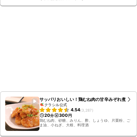
サッパリおいしい！鶏むね肉の甘辛みぞれ煮
クラシル公式
4.54
(
3,287
)
20
300
分
円
鶏むね肉、砂糖、みりん、酢、しょうゆ、片栗粉、ご
ま油、小ねぎ、大根、料理酒