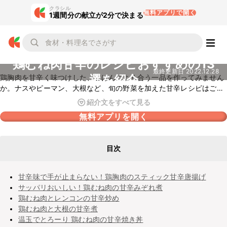
クラシル
無料アプリで開く
1週間分の献立が2分で決まる
鶏むね肉甘辛のレシピおすすめの13
最終更新日
2022.12.28
選を紹介
鶏胸肉を甘辛く味つけした、ごはんによく合う一品を作ってみません
か。ナスやピーマン、大根など、旬の野菜を加えた甘辛レシピはごは
んがもりもり食べられること間違いなし！ぜひご覧くださいね。
紹介文をすべて見る
無料アプリを開く
目次
甘辛味で手が止まらない！鶏胸肉のスティック甘辛唐揚げ
サッパリおいしい！鶏むね肉の甘辛みぞれ煮
鶏むね肉とレンコンの甘辛炒め
鶏むね肉と大根の甘辛煮
温玉でとろーり 鶏むね肉の甘辛焼き丼