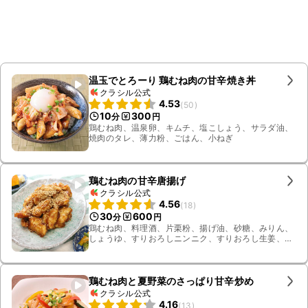
温玉でとろーり 鶏むね肉の甘辛焼き丼
クラシル公式
4.53
(
50
)
10
300
分
円
鶏むね肉、温泉卵、キムチ、塩こしょう、サラダ油、
焼肉のタレ、薄力粉、ごはん、小ねぎ
鶏むね肉の甘辛唐揚げ
クラシル公式
4.56
(
18
)
30
600
分
円
鶏むね肉、料理酒、片栗粉、揚げ油、砂糖、みりん、
しょうゆ、すりおろしニンニク、すりおろし生姜、白
いりごま
鶏むね肉と夏野菜のさっぱり甘辛炒め
クラシル公式
4.16
(
13
)