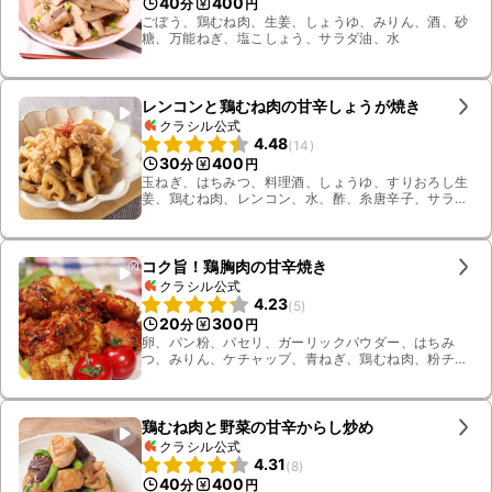
40
400
分
円
ごぼう、鶏むね肉、生姜、しょうゆ、みりん、酒、砂
糖、万能ねぎ、塩こしょう、サラダ油、水
レンコンと鶏むね肉の甘辛しょうが焼き
クラシル公式
4.48
(
14
)
30
400
分
円
玉ねぎ、はちみつ、料理酒、しょうゆ、すりおろし生
姜、鶏むね肉、レンコン、水、酢、糸唐辛子、サラダ
油
コク旨！鶏胸肉の甘辛焼き
クラシル公式
4.23
(
5
)
20
300
分
円
卵、パン粉、パセリ、ガーリックパウダー、はちみ
つ、みりん、ケチャップ、青ねぎ、鶏むね肉、粉チー
ズ、しょうゆ、みそ、生姜
鶏むね肉と野菜の甘辛からし炒め
クラシル公式
4.31
(
8
)
40
400
分
円