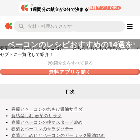
クラシル
無料アプリで開く
1週間分の献立が2分で決まる
春菊
ベーコンのレシピおすすめの14選を
2022.7.29
春菊 ベーコンのレシピをご紹介。「きちんとおいしく作れる」をコン
紹介
セプトに一覧化して紹介！
紹介文をすべて見る
無料アプリを開く
目次
春菊とベーコンのわさび醤油サラダ
食感楽しむ 春菊のサラダ
春菊とベーコンの粒マスタード炒め
春菊とベーコンのサラダソテー
春菊としめじとベーコンのガーリック醤油炒め