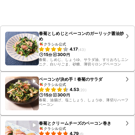
春菊としめじとベーコンのガーリック醤油炒
め
クラシル公式
4.17
(
43
)
15
300
分
円
春菊、しめじ、しょうゆ、サラダ油、すりおろしニン
ニク、白いりごま、砂糖、薄切りロングベーコン
ベーコンが決め手！春菊のサラダ
クラシル公式
4.53
(
20
)
15
300
分
円
春菊、油揚げ、塩こしょう、しょうゆ、薄切りハーフ
ベーコン
春菊とクリームチーズのベーコン巻き
クラシル公式
4.79
(
6
)