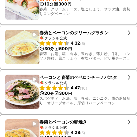
10
300
分
円
春菊、クリームチーズ、塩こしょう、サラダ油、薄切
りロングベーコン
春菊とベーコンのクリームグラタン
クラシル公式
4.32
(
6
)
30
500
分
円
春菊、お湯、塩、冷水、玉ねぎ、薄力粉、牛乳、コン
ソメ顆粒、黒こしょう、有塩バター、ピザ用チーズ、
薄切りハーフベーコン
ベーコンと春菊のペペロンチーノパスタ
クラシル公式
4.47
(
10
)
20
300
分
円
スパゲティ、お湯、塩、春菊、ニンニク、鷹の爪輪切
り、オリーブオイル、厚切りハーフベーコン
春菊とベーコンの卵焼き
クラシル公式
4.28
(
5
)