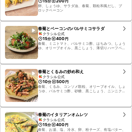
15
200
分
円
卵、しょうゆ、サラダ油、春菊、顆粒和風だし、ブ
ロックベーコン
春菊とベーコンのバルサミコサラダ
クラシル公式
15
400
分
円
春菊、ミニトマト、バルサミコ酢、はちみつ、しょう
ゆ、オリーブオイル、黒こしょう、薄切りハーフベー
コン
春菊とくるみの炒め和え
クラシル公式
10
500
分
円
春菊、くるみ、コンソメ顆粒、オリーブオイル、しょ
うゆ、バルサミコ酢、砂糖、黒こしょう、ニンニク、
ブロックベーコン
春菊のイタリアンオムレツ
クラシル公式
15
400
分
円
春菊、お湯、塩、冷水、卵、粉チーズ、有塩バター、