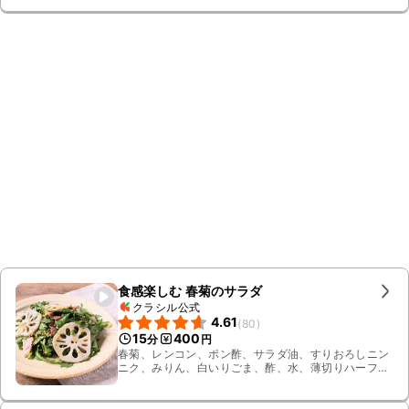
食感楽しむ 春菊のサラダ
クラシル公式
4.61
(
80
)
15
400
分
円
春菊、レンコン、ポン酢、サラダ油、すりおろしニン
ニク、みりん、白いりごま、酢、水、薄切りハーフ
ベーコン