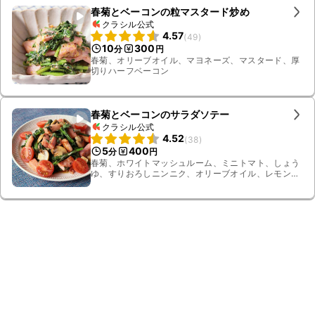
春菊とベーコンの粒マスタード炒め
クラシル公式
4.57
(
49
)
10
300
分
円
春菊、オリーブオイル、マヨネーズ、マスタード、厚
切りハーフベーコン
春菊とベーコンのサラダソテー
クラシル公式
4.52
(
38
)
5
400
分
円
春菊、ホワイトマッシュルーム、ミニトマト、しょう
ゆ、すりおろしニンニク、オリーブオイル、レモン、
黒こしょう、ブロックベーコン