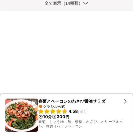
全て表示（14種類）
春菊とベーコンのわさび醤油サラダ
クラシル公式
4.58
(
192
)
10
300
分
円
春菊、しょうゆ、酢、砂糖、わさび、オリーブオイ
ル、薄切りハーフベーコン