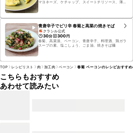
マヨネーズ、ケチャップ、スイートチリソース、薄切
りハーフベーコン
青唐辛子でピリ辛 春菊と高菜の焼きそば
クラシル公式
30
300
分
円
春菊、高菜漬、ベーコン、青唐辛子、料理酒、鶏ガラ
スープの素、塩こしょう、ごま油、焼きそば麺
TOP
レシピリスト
肉
加工肉
ベーコン
春菊 ベーコンのレシピおすすめ
こちらもおすすめ
あわせて読みたい