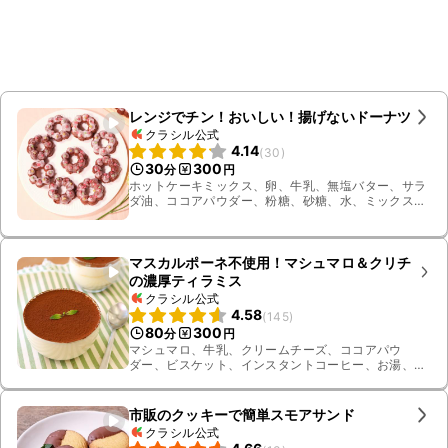
レンジでチン！おいしい！揚げないドーナツ
クラシル公式
4.14
(
30
)
30
300
分
円
ホットケーキミックス、卵、牛乳、無塩バター、サラ
ダ油、ココアパウダー、粉糖、砂糖、水、ミックスフ
ルーツゼリー
マスカルポーネ不使用！マシュマロ＆クリチ
の濃厚ティラミス
クラシル公式
4.58
(
145
)
80
300
分
円
マシュマロ、牛乳、クリームチーズ、ココアパウ
ダー、ビスケット、インスタントコーヒー、お湯、砂
糖、ミント
市販のクッキーで簡単スモアサンド
クラシル公式