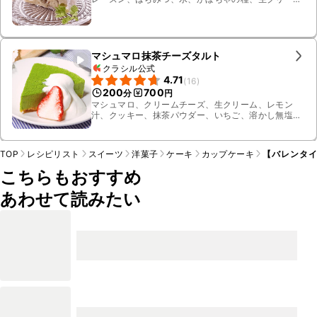
ム、砂糖、チャービル
マシュマロ抹茶チーズタルト
クラシル公式
4.71
(
16
)
200
700
分
円
マシュマロ、クリームチーズ、生クリーム、レモン
汁、クッキー、抹茶パウダー、いちご、溶かし無塩バ
ター
TOP
レシピリスト
スイーツ
洋菓子
ケーキ
カップケーキ
【バレンタイ
こちらもおすすめ
あわせて読みたい