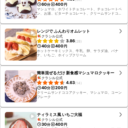
60
400
分
円
マシュマロ、ホワイトチョコレート、チョコレートペ
ン、お湯、ビターチョコレート、クリームサンドココ
アクッキー
レンジで ふんわりオムレット
クラシル公式
3.86
(
28
)
40
400
分
円
ホットケーキミックス、牛乳、卵、サラダ油、バナ
ナ、いちご、ホイップクリーム
簡単混ぜるだけ 新食感マシュマロクッキー
クラシル公式
4.63
(
14
)
40
200
分
円
クリームサンドココアクッキー、マシュマロ、コーン
フレーク
ティラミス風 いちご大福
クラシル公式
30
400
分
円