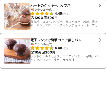
ハートのクッキーポップス
クラシル公式
4.45
(
24
)
120
500
分
円
薄力粉、ココアパウダー、無塩バター、粉糖、溶き
卵、マシュマロ、コーティングチョコレート、フリー
ズドライラズベリー、ダイスピスタチオ、お湯
電子レンジで簡単 ココア蒸しパン
クラシル公式
4.40
(
52
)
10
200
分
円
ホットケーキミックス、ココアパウダー、砂糖、ベー
キングパウダー、牛乳、サラダ油