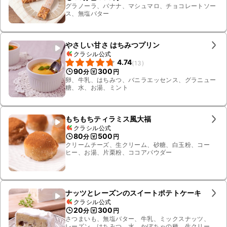
グラノーラ、バナナ、マシュマロ、チョコレートソー
ス、無塩バター
やさしい甘さ はちみつプリン
クラシル公式
4.74
(
13
)
90
300
分
円
卵、牛乳、はちみつ、バニラエッセンス、グラニュー
糖、水、お湯、ミント
もちもちティラミス風大福
クラシル公式
80
500
分
円
クリームチーズ、生クリーム、砂糖、白玉粉、コー
ヒー、お湯、片栗粉、ココアパウダー
ナッツとレーズンのスイートポテトケーキ
クラシル公式
20
300
分
円
さつまいも、無塩バター、牛乳、ミックスナッツ、
レーズン、はちみつ、水、かぼちゃの種、生クリー