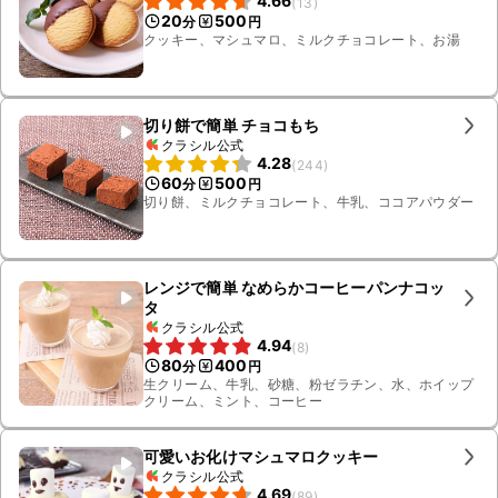
4.66
(
13
)
20
500
分
円
クッキー、マシュマロ、ミルクチョコレート、お湯
切り餅で簡単 チョコもち
クラシル公式
4.28
(
244
)
60
500
分
円
切り餅、ミルクチョコレート、牛乳、ココアパウダー
レンジで簡単 なめらかコーヒーパンナコッ
タ
クラシル公式
4.94
(
8
)
80
400
分
円
生クリーム、牛乳、砂糖、粉ゼラチン、水、ホイップ
クリーム、ミント、コーヒー
可愛いお化けマシュマロクッキー
クラシル公式
4.69
(
89
)