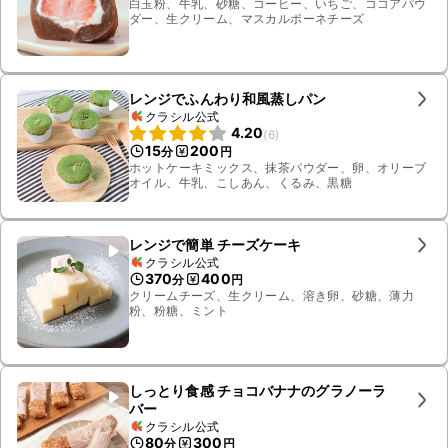
白玉粉、牛乳、砂糖、コーヒー、いちご、ココアパウ
ダー、生クリーム、マスカルポーネチーズ
レンジでふんわり和風蒸しパン
クラシル公式
4.20
(
6
)
15
200
分
円
ホットケーキミックス、抹茶パウダー、卵、オリーブ
オイル、牛乳、こしあん、くるみ、黒糖
レンジで簡単 チーズケーキ
クラシル公式
370
400
分
円
クリームチーズ、生クリーム、溶き卵、砂糖、薄力
粉、粉糖、ミント
しっとり食感 チョコバナナのグラノーラ
バー
クラシル公式
80
300
分
円