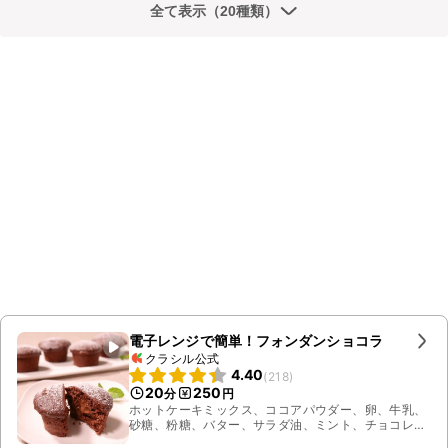
全て表示（20種類）
電子レンジで簡単！フォンダンショコラ
クラシル公式
4.40
(
218
)
20
250
分
円
ホットケーキミックス、ココアパウダー、卵、牛乳、
砂糖、粉糖、バター、サラダ油、ミント、チョコレー
ト