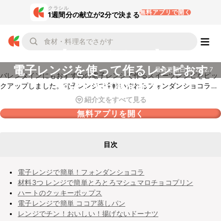
クラシル
無料アプリで開く
1週間分の献立が2分で決まる
【バレンタインに】
電子レンジを使って作るレシピおす
最終更新日
2025.2.7
バレンタインにもおすすめの電子レンジで作るスイーツレシピをピッ
すめの26選を紹介
クアップしました。電子レンジで手軽い作れるフォンダンショコラや
簡単カップケーキ、マシュマロと市販のクッキーを使って手軽に作れ
紹介文をすべて見る
るレシピなどいろいろなレシピをご紹介しています。ぜひ手作りで、
無料アプリを開く
感謝や愛情を伝えてみてくださいね。
目次
電子レンジで簡単！フォンダンショコラ
材料3つ レンジで簡単とろとろマシュマロチョコプリン
ハートのクッキーポップス
電子レンジで簡単 ココア蒸しパン
レンジでチン！おいしい！揚げないドーナツ