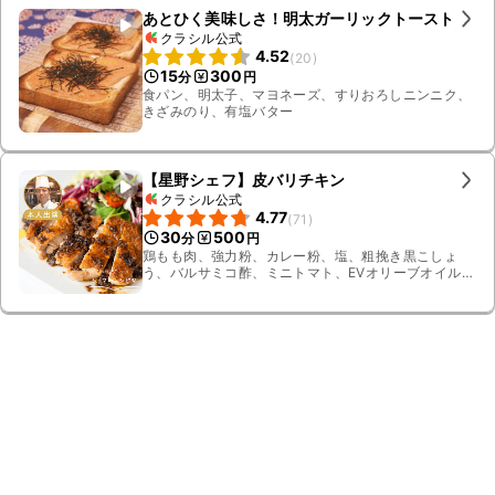
あとひく美味しさ！明太ガーリックトースト
クラシル公式
4.52
(
20
)
15
300
分
円
食パン、明太子、マヨネーズ、すりおろしニンニク、
きざみのり、有塩バター
【星野シェフ】皮バリチキン
クラシル公式
4.77
(
71
)
30
500
分
円
鶏もも肉、強力粉、カレー粉、塩、粗挽き黒こしょ
う、バルサミコ酢、ミニトマト、EVオリーブオイル、
オリーブオイル、エシャロット、サニーレタス、ルッ
コラ、トレビス