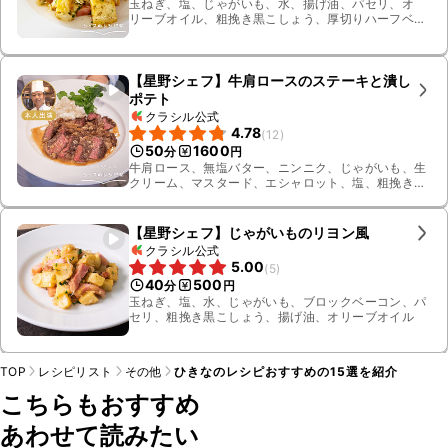
玉ねぎ、塩、じゃがいも、水、揚げ油、パセリ、オ
リーブオイル、粗挽き黒こしょう、厚切りハーフベー
コン
【星野シェフ】牛肩ロースのステーキと潰し
ポテト
クラシル公式
4.78
(
12
)
50
1600
分
円
牛肩ロース、無塩バター、ニンニク、じゃがいも、生
クリーム、マスタード、エシャロット、塩、粗挽き黒
こしょう、クレソン、オリーブオイル、粗挽き白こ
しょう、水、ホースラディッシュ、液体フォンドボー
【星野シェフ】じゃがいものリヨン風
クラシル公式
5.00
(
5
)
40
500
分
円
玉ねぎ、塩、水、じゃがいも、ブロックベーコン、パ
セリ、粗挽き黒こしょう、揚げ油、オリーブオイル
TOP
レシピリスト
その他
ひきなのレシピおすすめの15選を紹介
こちらもおすすめ
あわせて読みたい