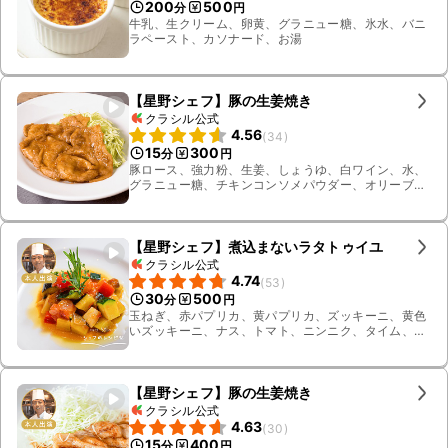
200
500
分
円
牛乳、生クリーム、卵黄、グラニュー糖、氷水、バニ
ラペースト、カソナード、お湯
【星野シェフ】豚の生姜焼き
クラシル公式
4.56
(
34
)
15
300
分
円
豚ロース、強力粉、生姜、しょうゆ、白ワイン、水、
グラニュー糖、チキンコンソメパウダー、オリーブオ
イル、キャベツ
【星野シェフ】煮込まないラタトゥイユ
クラシル公式
4.74
(
53
)
30
500
分
円
玉ねぎ、赤パプリカ、黄パプリカ、ズッキーニ、黄色
いズッキーニ、ナス、トマト、ニンニク、タイム、
ローズマリー、オリーブオイル、塩、お湯、氷水、氷
【星野シェフ】豚の生姜焼き
クラシル公式
4.63
(
30
)
15
400
分
円