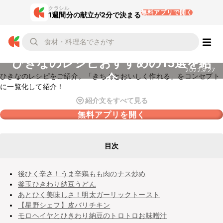
クラシル
無料アプリで開く
1週間分の献立が2分で決まる
ひきなのレシピおすすめの15選を紹
2022.9.27
介
ひきなのレシピをご紹介。「きちんとおいしく作れる」をコンセプト
に一覧化して紹介！
紹介文をすべて見る
無料アプリを開く
目次
後ひく辛さ！うま辛鶏もも肉のナス炒め
釜玉ひきわり納豆うどん
あとひく美味しさ！明太ガーリックトースト
【星野シェフ】皮バリチキン
モロヘイヤとひきわり納豆のトロトロお味噌汁