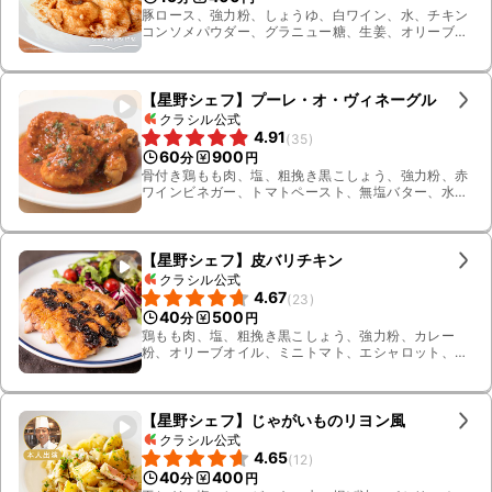
豚ロース、強力粉、しょうゆ、白ワイン、水、チキン
コンソメパウダー、グラニュー糖、生姜、オリーブオ
イル、キャベツ
【星野シェフ】プーレ・オ・ヴィネーグル
クラシル公式
4.91
(
35
)
60
900
分
円
骨付き鶏もも肉、塩、粗挽き黒こしょう、強力粉、赤
ワインビネガー、トマトペースト、無塩バター、水、
チキンコンソメパウダー、オリーブオイル、エシャ
ロット、エストラゴン
【星野シェフ】皮バリチキン
クラシル公式
4.67
(
23
)
40
500
分
円
鶏もも肉、塩、粗挽き黒こしょう、強力粉、カレー
粉、オリーブオイル、ミニトマト、エシャロット、バ
ルサミコ酢、EVオリーブオイル、サニーレタス、ルッ
コラ、トレビス
【星野シェフ】じゃがいものリヨン風
クラシル公式
4.65
(
12
)
40
400
分
円