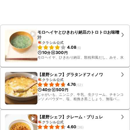
モロヘイヤとひきわり納豆のトロトロお味噌
汁
クラシル公式
4.08
(
6
)
10
300
分
円
モロヘイヤ、ひきわり納豆、顆粒和風だし、みそ、水
【星野シェフ】グラタンドフィノワ
クラシル公式
4.76
(
52
)
40
500
分
円
じゃがいも、ニンニク、牛乳、生クリーム、チキンコ
ンソメパウダー、塩、粗挽き黒こしょう、無塩バ
ター、薄力粉、グリュイエールチーズ、水
【星野シェフ】クレーム・ブリュレ
クラシル公式
4.60
(
36
)