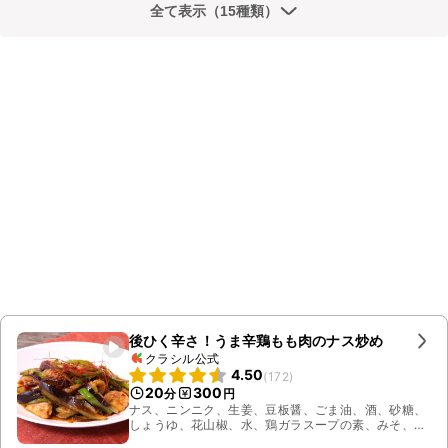
全て表示（15種類）
後ひく辛さ！うま辛鶏もも肉のナス炒め
クラシル公式
4.50
(
172
)
20
300
分
円
ナス、ニンニク、生姜、豆板醤、ごま油、酒、砂糖、
しょうゆ、花山椒、水、鶏ガラスープの素、みそ、
ラー油、糸唐辛子、鶏もも肉、ピーマン、サラダ油