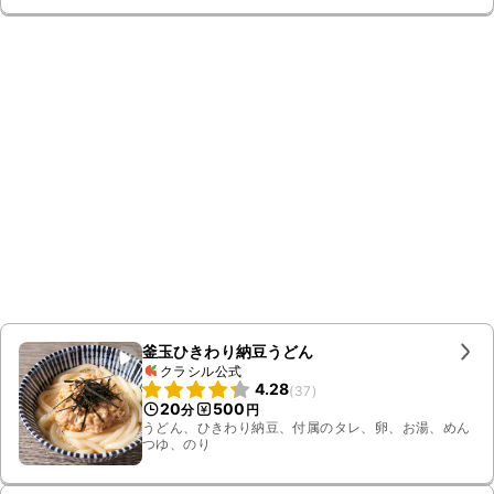
釜玉ひきわり納豆うどん
クラシル公式
4.28
(
37
)
20
500
分
円
うどん、ひきわり納豆、付属のタレ、卵、お湯、めん
つゆ、のり