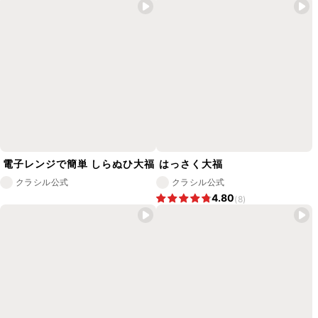
電子レンジで簡単 しらぬひ大福
はっさく大福
クラシル公式
クラシル公式
4.80
(8)