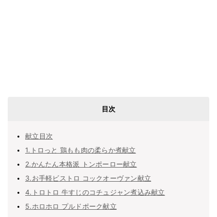
目次
献立目次
1.トロっと 鶏もも肉の柔らか煮献立
2.かんたん本格派 トンポーロー献立
3.お手軽ビストロ コックオーヴァン献立
4.トロトロ 牛すじのコチュジャン煮込み献立
5.ホロホロ プルドポーク献立