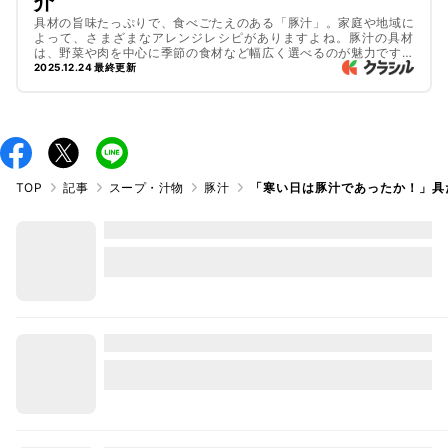
介
具材の旨味たっぷりで、食べごたえのある「豚汁」。家庭や地域に
よって、さまざまなアレンジレシピがありますよね。豚汁の具材
は、野菜や肉を中心に季節の食材など幅広く選べるのが魅力です。
今回は、定番から変わり種まで、バリエーション豊かな豚汁の具材
2025.12.24 最終更新
を20種類ご紹介します。記事後半のおすすめ豚汁レシピも必見です
よ。
TOP
記事
スープ・汁物
豚汁
「寒い日は豚汁であったか！」具