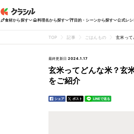
食材から探す
料理名から探す
目的・シーンから探す
公式レシ
TOP
記事
ごはんもの
玄米って
最終更新日
2024.1.17
玄米ってどんな米？玄
をご紹介
シェア
ポスト
LINEで送る