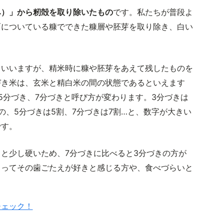
み）」から籾殻を取り除いたもの
です。私たちが普段よ
面についている糠でできた糠層や胚芽を取り除き、白い
といいますが、精米時に糠や胚芽をあえて残したものを
づき米は、玄米と精白米の間の状態であるといえます
5分づき、7分づきと呼び方が変わります。3分づきは
の、5分づきは5割、7分づきは7割…と、数字が大きい
です。
と少し硬いため、7分づきに比べると3分づきの方が
よってその歯ごたえが好きと感じる方や、食べづらいと
チェック！