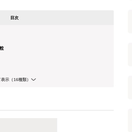
目次
較
て表示（16種類）