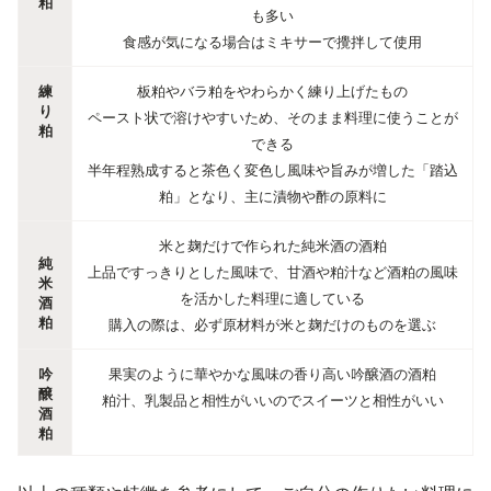
粕
も多い
食感が気になる場合はミキサーで攪拌して使用
練
板粕やバラ粕をやわらかく練り上げたもの
り
ペースト状で溶けやすいため、そのまま料理に使うことが
粕
できる
半年程熟成すると茶色く変色し風味や旨みが増した「踏込
粕」となり、主に漬物や酢の原料に
米と麹だけで作られた純米酒の酒粕
純
上品ですっきりとした風味で、甘酒や粕汁など酒粕の風味
米
を活かした料理に適している
酒
粕
購入の際は、必ず原材料が米と麹だけのものを選ぶ
吟
果実のように華やかな風味の香り高い吟醸酒の酒粕
醸
粕汁、乳製品と相性がいいのでスイーツと相性がいい
酒
粕