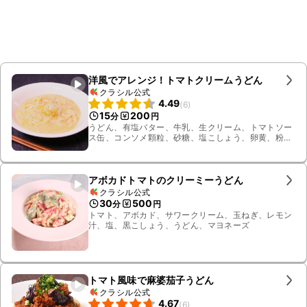
洋風でアレンジ！トマトクリームうどん
クラシル公式
4.49
(
6
)
15
200
分
円
うどん、有塩バター、牛乳、生クリーム、トマトソー
ス缶、コンソメ顆粒、砂糖、塩こしょう、卵黄、粉
チーズ、パセリ
アボカドトマトのクリーミーうどん
クラシル公式
30
500
分
円
トマト、アボカド、サワークリーム、玉ねぎ、レモン
汁、塩、黒こしょう、うどん、マヨネーズ
トマト風味で麻婆茄子うどん
クラシル公式
4.67
(
6
)