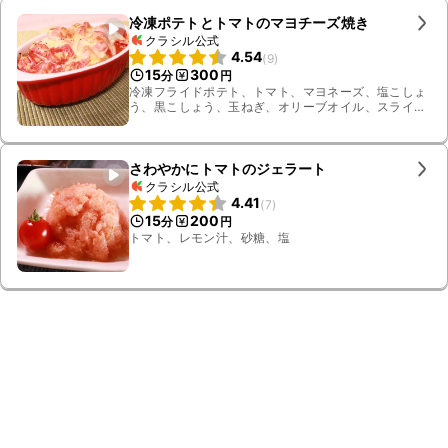
冷凍ポテトとトマトのマヨチーズ焼き
クラシル公式
4.54
(
9
)
15
300
分
円
冷凍フライドポテト、トマト、マヨネーズ、塩こしょ
う、黒こしょう、玉ねぎ、オリーブオイル、スライス
チーズ
さわやかにトマトのジェラート
クラシル公式
4.41
(
7
)
15
200
分
円
トマト、レモン汁、砂糖、塩