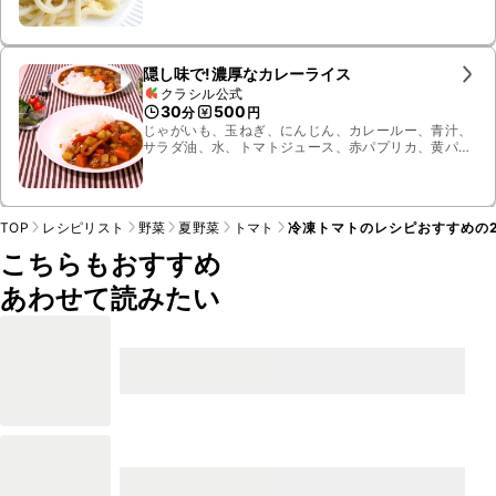
ル、粉チーズ、パセリ、お湯
隠し味で!濃厚なカレーライス
クラシル公式
30
500
分
円
じゃがいも、玉ねぎ、にんじん、カレールー、青汁、
サラダ油、水、トマトジュース、赤パプリカ、黄パプ
リカ、冷凍エビ、ごはん
TOP
レシピリスト
野菜
夏野菜
トマト
冷凍トマトのレシピおすすめの2
こちらもおすすめ
あわせて読みたい