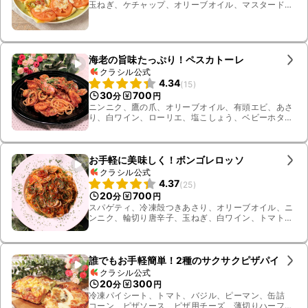
玉ねぎ、ケチャップ、オリーブオイル、マスタード、
すりおろしニンニク、黒こしょう、薄切りロングベー
コン
海老の旨味たっぷり！ペスカトーレ
クラシル公式
4.34
(
15
)
30
700
分
円
ニンニク、鷹の爪、オリーブオイル、有頭エビ、あさ
り、白ワイン、ローリエ、塩こしょう、ベビーホタ
テ、スパゲティ、イカ、カットトマト缶
お手軽に美味しく！ボンゴレロッソ
クラシル公式
4.37
(
25
)
20
700
分
円
スパゲティ、冷凍殻つきあさり、オリーブオイル、ニ
ンニク、輪切り唐辛子、玉ねぎ、白ワイン、トマト水
煮缶、コンソメキューブ、塩こしょう、ブラックペッ
パー、パセリ
誰でもお手軽簡単！2種のサクサクピザパイ
クラシル公式
20
300
分
円
冷凍パイシート、トマト、バジル、ピーマン、缶詰
コーン、ピザソース、ピザ用チーズ、薄切りハーフ