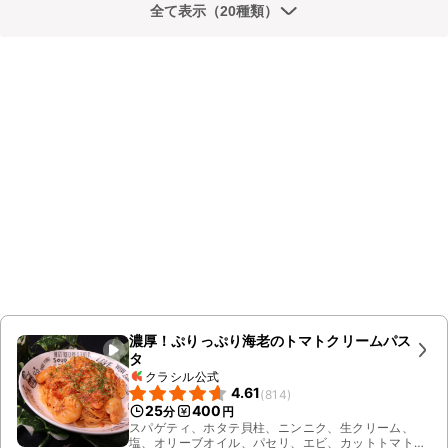
全て表示（20種類）
濃厚！ぷりっぷり海老のトマトクリームパス
タ
クラシル公式
4.61
(
814
)
25
400
分
円
スパゲティ、ホタテ貝柱、ニンニク、生クリーム、
塩、オリーブオイル、パセリ、エビ、カットトマト