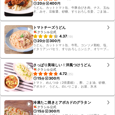
20
400
分
円
うどん、カットトマト缶、牛豚合びき肉、ナス、玉ね
ぎ、みそ、豆板醤、砂糖、すりおろし生姜、ごま油、
小ねぎ、しいたけ、ラー油
トマトチーズうどん
クラシル公式
4.37
(
19
)
20
300
分
円
うどん、カットトマト缶、牛乳、コンソメ顆粒、塩、
イタリアンパセリ、すりおろしニンニク、オリーブオ
イル、玉ねぎ、粉チーズ、お湯
さっぱり美味しい！洋風つけうどん
クラシル公式
4.72
(
25
)
15
300
分
円
トマト、めんつゆ（2倍濃縮）、酢、ごま油、砂糖、
アボカド、うどん、白いりごま、お湯、氷水
冷凍たこ焼きとアボカドのグラタン
クラシル公式
15
300
分
円