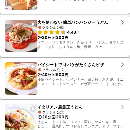
ベーコン
火を使わない 簡単バンバンジーうどん
クラシル公式
4.43
(
7
)
20
300
分
円
トマト、サラダチキン、きゅうり、うどん、白すりご
ま、ごま油、しょうゆ、酢、砂糖、みそ
パイシートで オバケがたくさんピザ
クラシル公式
40
500
分
円
冷凍パイシート、ウインナー、薄力粉、溶き卵、ミニ
トマト、トマトソース缶、ピザ用チーズ、まいたけ、
のり
イタリアン風釜玉うどん
クラシル公式
20
200
分
円
うどん、トマト缶、コンソメ顆粒、めんつゆ、塩こ
しょう、温泉卵、すりおろしニンニク、オリーブオイ