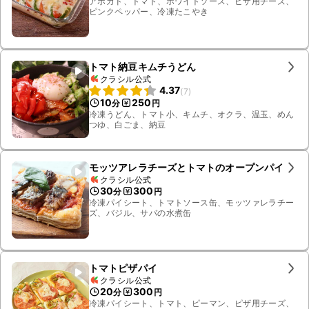
アボカド、トマト、ホワイトソース、ピザ用チーズ、
ピンクペッパー、冷凍たこやき
トマト納豆キムチうどん
クラシル公式
4.37
(
7
)
10
250
分
円
冷凍うどん、トマト小、キムチ、オクラ、温玉、めん
つゆ、白ごま、納豆
モッツアレラチーズとトマトのオープンパイ
クラシル公式
30
300
分
円
冷凍パイシート、トマトソース缶、モッツァレラチー
ズ、バジル、サバの水煮缶
トマトピザパイ
クラシル公式
20
300
分
円
冷凍パイシート、トマト、ピーマン、ピザ用チーズ、