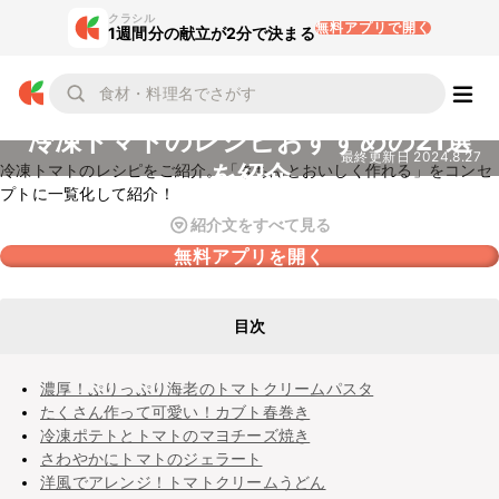
クラシル
無料アプリで開く
1週間分の献立が2分で決まる
冷凍トマトのレシピおすすめの21選
最終更新日
2024.8.27
を紹介
冷凍トマトのレシピをご紹介。「きちんとおいしく作れる」をコンセ
プトに一覧化して紹介！
紹介文をすべて見る
無料アプリを開く
目次
濃厚！ぷりっぷり海老のトマトクリームパスタ
たくさん作って可愛い！カブト春巻き
冷凍ポテトとトマトのマヨチーズ焼き
さわやかにトマトのジェラート
洋風でアレンジ！トマトクリームうどん