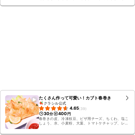
缶、コンソメ顆粒、粗挽き黒こしょう
たくさん作って可愛い！カブト春巻き
クラシル公式
4.65
(
39
)
30
400
分
円
春巻きの皮、冷凍枝豆、ピザ用チーズ、ちくわ、塩こ
しょう、水、小麦粉、大葉、トマトケチャップ、レモ
ン、パセリ、レタス、サラダ油