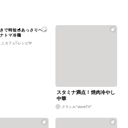
きで時短🥣あっさりヘル
ナトマ冷麺
ニカフェ𓌉𓇋レシピ🩵
スタミナ満点！焼肉冷やし
中華
クラシル"storeTV"