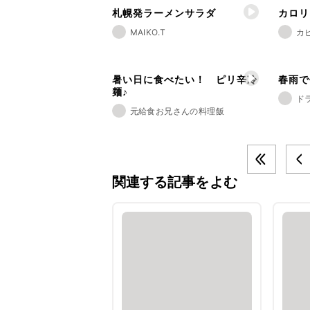
札幌発ラーメンサラダ
カロリ
MAIKO.T
カ
暑い日に食べたい！ ピリ辛冷
春雨で
麺♪
ド
元給食お兄さんの料理飯
関連する記事をよむ