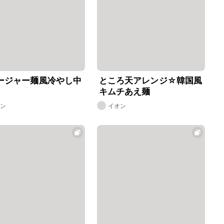
ージャー麺風冷やし中
ところ天アレンジ☆韓国風
キムチあえ麺
オン
イオン