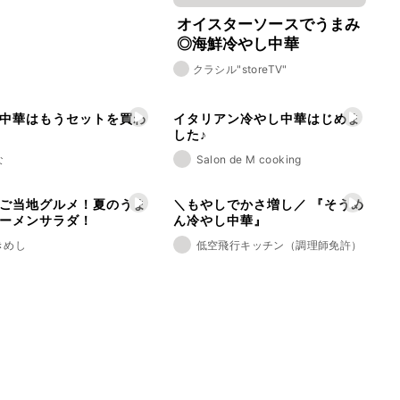
オイスターソースでうまみ
◎海鮮冷やし中華
クラシル"storeTV"
中華はもうセットを買わ
イタリアン冷やし中華はじめま
した♪
な
Salon de M cooking
ご当地グルメ！夏のうま
＼もやしでかさ増し／ 『そうめ
ーメンサラダ！
ん冷やし中華』
きめし
低空飛行キッチン（調理師免許）