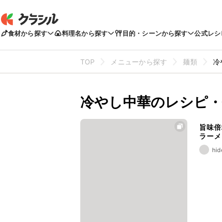
食材から探す
料理名から探す
目的・シーンから探す
公式レシ
TOP
メニューから探す
麺類
冷
冷やし中華のレシピ・
旨味倍
ラーメ
hid