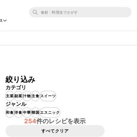
ス
絞り込み
カテゴリ
主菜
副菜
汁物
主食
スイーツ
ジャンル
和食
洋食
中華
韓国
エスニック
254
件のレシピを表示
すべてクリア