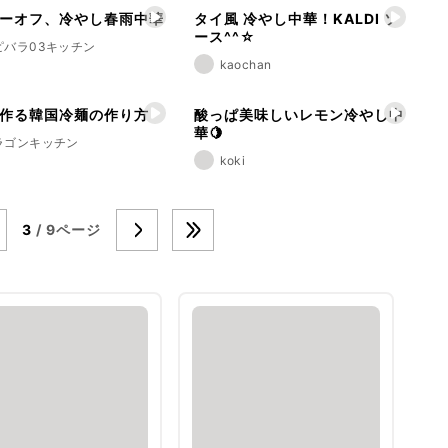
ーオフ、冷やし春雨中華
タイ風 冷やし中華！KALDI ソ
ース^^☆
ピバラ03キッチン
kaochan
作る韓国冷麺の作り方
酸っぱ美味しいレモン冷やし中
華🍋
ラゴンキッチン
koki
3
/ 9ページ