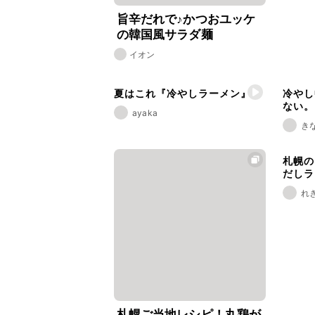
旨辛だれで♪かつおユッケ
の韓国風サラダ麺
イオン
夏はこれ『冷やしラーメン』
冷やし
ない。
ayaka
き
札幌の
だしラ
れ
札幌ご当地レシピ！丸鶏が