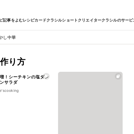
ピ
記事をよむ
レシピカード
クラシルショート
クリエイター
クラシルのサービ
やし中華
作り方
増！シーチキンの塩ダレ
ンサラダ
e'scooking