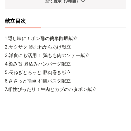
全て表示（9種類）
献立目次
1.隠し味に！ポン酢の簡単酢豚献立
2.サクサク 鶏むねからあげ献立
3.洋食にも活用！ 鶏もも肉のソテー献立
4.染み旨 煮込みハンバーグ献立
5.長ねぎとろっと 豚肉巻き献立
6.ささっと簡単 和風パスタ献立
7.相性ぴったり！牛肉とカブのバタポン献立