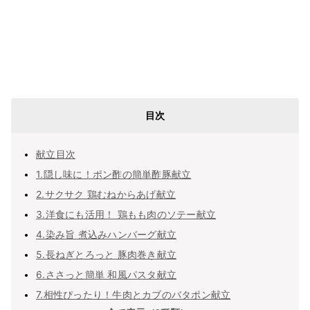
目次
献立目次
1.隠し味に！ポン酢の簡単酢豚献立
2.サクサク 鶏むねからあげ献立
3.洋食にも活用！ 鶏もも肉のソテー献立
4.染み旨 煮込みハンバーグ献立
5.長ねぎとろっと 豚肉巻き献立
6.ささっと簡単 和風パスタ献立
7.相性ぴったり！牛肉とカブのバタポン献立