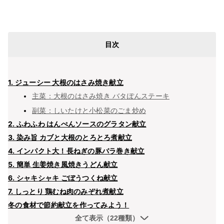
目次
1. ジューシー 大根のはさみ焼き献立
主菜：大根のはさみ焼き バタぽんステーキ
副菜：しいたけと小松菜のごま炒め
2. ふわふわ はんぺんソースのグラタン献立
3. 染み旨 カブと大根のとろとろ煮献立
4. インパクト大！長ねぎの豚バラ巻き献立
5. 簡単 生姜焼き風焼きうどん献立
6. シャキシャキ ごぼうつくね献立
7. しっとり 鶏むね肉のみぞれ煮献立
冬の食材で節約献立を作ってみよう！
全て表示（22種類）