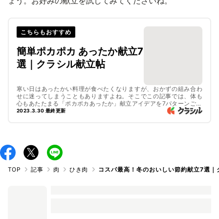
ょう。お好みの献立を試してみてくださいね。
こちらもおすすめ
簡単ポカポカ あったか献立7
選｜クラシル献立帖
寒い日はあったかい料理が食べたくなりますが、おかずの組み合わ
せに迷ってしまうこともありますよね。そこでこの記事では、体も
心もあたたまる「ポカポカあったか」献立アイデアを7パターンご紹
介します。旬食材を使って簡単に作れる、冬の食卓にぴったりなレ
2023.3.30 最終更新
シピをご紹介しているので、ぜひ参考にしてみてくださいね。
TOP
記事
肉
ひき肉
コスパ最高！冬のおいしい節約献立7選｜