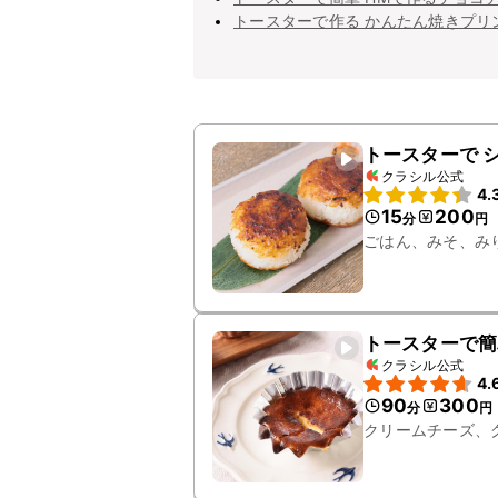
トースターで作る かんたん焼きプリ
トースターで 
クラシル公式
4.
15
200
分
円
ごはん、みそ、み
トースターで簡
クラシル公式
4.
90
300
分
円
クリームチーズ、