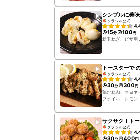
シンプルに美味
クラシル公式
4.
15
100
分
円
新玉ねぎ、ピザ用
トースターで 
クラシル公式
4.
30
300
分
円
鶏むね肉、マヨネ
ブオイル、レモン
サクサク！トー
クラシル公式
4.
30
400
分
円