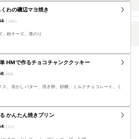
ちくわの磯辺マヨ焼き
44
(
1,363
)
ズ、粉チーズ、青のり
単 HMで作るチョコチャンククッキー
56
(
269
)
クス、溶かしバター、溶き卵、砂糖、ミルクチョコレート、く
る かんたん焼きプリン
54
(
233
)