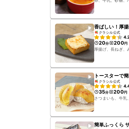
卵、牛乳、砂糖、
香ばしい！厚揚
クラシル公式
4.
20
200
分
円
厚揚げ、長ねぎ、
トースターで簡
クラシル公式
4.
35
200
分
円
さつまいも、牛乳
簡単ふっくら 