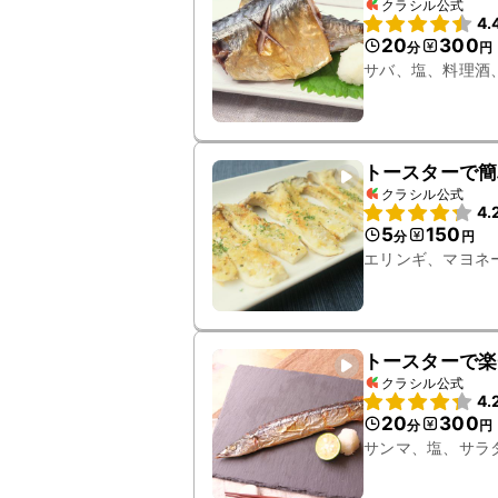
クラシル公式
4.
20
300
分
円
サバ、塩、料理酒
トースターで簡
クラシル公式
4.
5
150
分
円
エリンギ、マヨネ
トースターで楽
クラシル公式
4.
20
300
分
円
サンマ、塩、サラ