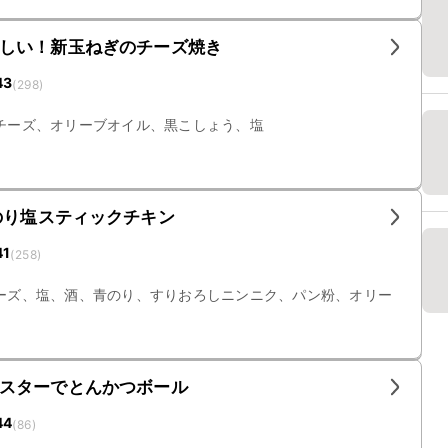
しい！新玉ねぎのチーズ焼き
43
(
298
)
チーズ、オリーブオイル、黒こしょう、塩
のり塩スティックチキン
41
(
258
)
ーズ、塩、酒、青のり、すりおろしニンニク、パン粉、オリー
スターでとんかつボール
44
(
86
)