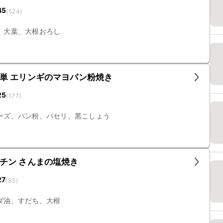
45
(
524
)
、大葉、大根おろし
単 エリンギのマヨパン粉焼き
25
(
177
)
ーズ、パン粉、パセリ、黒こしょう
チン さんまの塩焼き
27
(
93
)
ダ油、すだち、大根