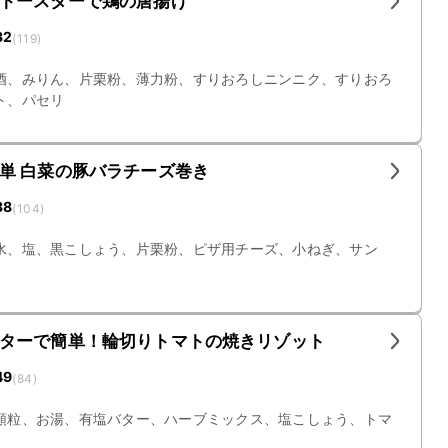
トースターで鶏の唐揚げ
32
(
119
)
酒、みりん、片栗粉、薄力粉、すりおろしニンニク、すりおろ
ト、パセリ
単 白菜の豚バラチーズ巻き
38
(
104
)
水、塩、黒こしょう、片栗粉、ピザ用チーズ、小ねぎ、サン
ターで簡単！輪切りトマトの焼きリゾット
49
(
84
)
顆粒、お湯、有塩バター、ハーブミックス、塩こしょう、トマ