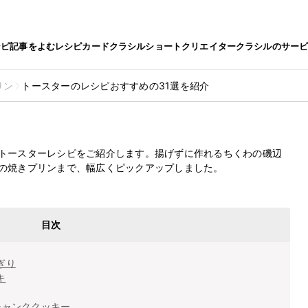
シピ
記事をよむ
レシピカード
クラシルショート
クリエイター
クラシルのサー
リン
トースターのレシピおすすめの31選を紹介
レシピおすすめの31選を紹介
最終更新日
2022.11.7
トースターレシピをご紹介します。揚げずに作れるちくわの磯辺
の焼きプリンまで、幅広くピックアップしました。
目次
ぎり
キ
チャンククッキー