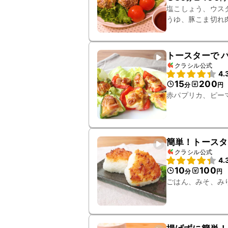
塩こしょう、ウス
うゆ、豚こま切れ
トースターで 
クラシル公式
4.
15
200
分
円
赤パプリカ、ピー
簡単！トースタ
クラシル公式
4.
10
100
分
円
ごはん、みそ、み