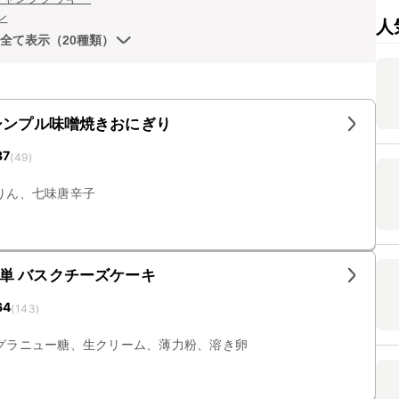
ン
人
全て表示（20種類）
シンプル味噌焼きおにぎり
37
(
49
)
りん、七味唐辛子
単 バスクチーズケーキ
64
(
143
)
グラニュー糖、生クリーム、薄力粉、溶き卵