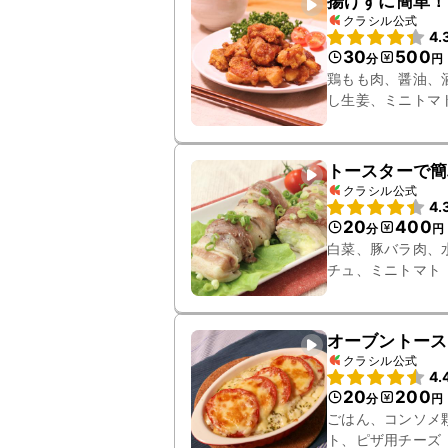
揚げずに簡単！
クラシル公式
4.
30
500
分
円
鶏もも肉、醤油、
し生姜、ミニトマ
トースターで簡
クラシル公式
4.
20
400
分
円
白菜、豚バラ肉、
チュ、ミニトマト
オーブントース
クラシル公式
4.
20
200
分
円
ごはん、コンソメ
ト、ピザ用チーズ