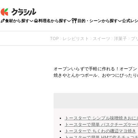
食材から探す
料理名から探す
目的・シーンから探す
公式レ
TOP
レシピリスト
スイーツ
洋菓子
プ
トースターの
オーブンいらずで手軽に作れる！オーブン
焼きやとんかつボール、おやつにぴったり
トースターで シンプル味噌焼きおに
トースターで簡単 バスクチーズケー
トースターで ちくわの磯辺マヨ焼き
トースターで簡単 HMで作るチョコ