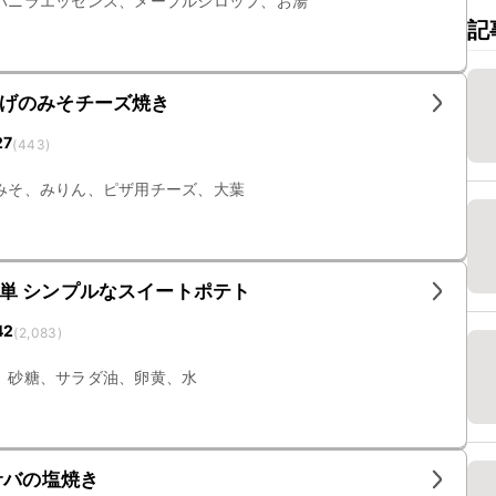
バニラエッセンス、メープルシロップ、お湯
記
げのみそチーズ焼き
27
(
443
)
みそ、みりん、ピザ用チーズ、大葉
単 シンプルなスイートポテト
42
(
2,083
)
、砂糖、サラダ油、卵黄、水
サバの塩焼き