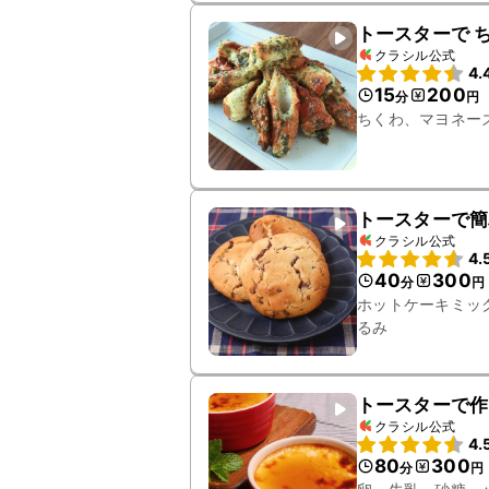
トースターで 
クラシル公式
4.
15
200
分
円
ちくわ、マヨネー
トースターで簡
クラシル公式
4.
40
300
分
円
ホットケーキミッ
るみ
トースターで作
クラシル公式
4.
80
300
分
円