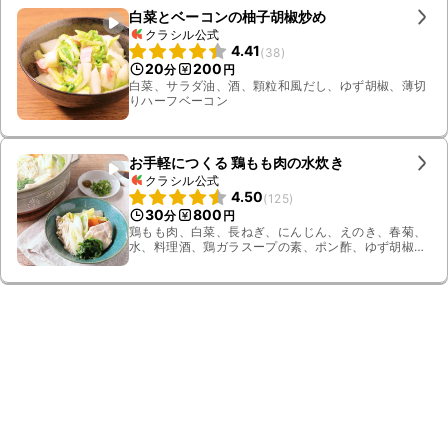
白菜とベーコンの柚子胡椒炒め
クラシル公式
4.41
(
38
)
20
200
分
円
白菜、サラダ油、酒、顆粒和風だし、ゆず胡椒、薄切
りハーフベーコン
お手軽につくる 鶏もも肉の水炊き
クラシル公式
4.50
(
125
)
30
800
分
円
鶏もも肉、白菜、長ねぎ、にんじん、えのき、春菊、
水、料理酒、鶏ガラスープの素、ポン酢、ゆず胡椒、
小ねぎ