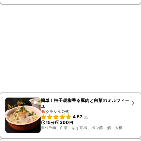
簡単！柚子胡椒香る豚肉と白菜のミルフィー
ユ
クラシル公式
4.57
(
65
)
15
300
分
円
豚バラ肉、白菜、ゆず胡椒、ポン酢、酒、大根