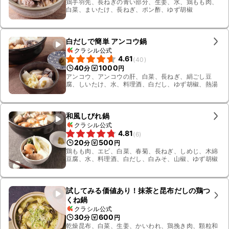
鶏手羽先、長ねぎの青い部分、生姜、水、鶏もも肉、
白菜、まいたけ、長ねぎ、ポン酢、ゆず胡椒
白だしで簡単 アンコウ鍋
クラシル公式
4.61
(
40
)
40
1000
分
円
アンコウ、アンコウの肝、白菜、長ねぎ、絹ごし豆
腐、しいたけ、水、料理酒、白だし、ゆず胡椒、熱湯
和風しびれ鍋
クラシル公式
4.81
(
6
)
20
500
分
円
鶏もも肉、エビ、白菜、春菊、長ねぎ、しめじ、木綿
豆腐、水、料理酒、白だし、白みそ、山椒、ゆず胡椒
試してみる価値あり！抹茶と昆布だしの鶏つ
くね鍋
クラシル公式
30
600
分
円
乾燥昆布、白菜、生姜、かいわれ、鶏挽き肉、顆粒和