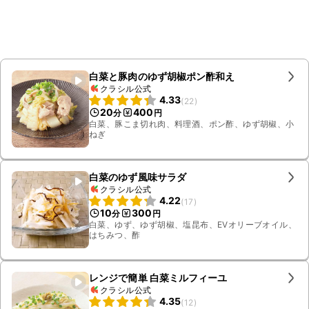
白菜と豚肉のゆず胡椒ポン酢和え
クラシル公式
4.33
(
22
)
20
400
分
円
白菜、豚こま切れ肉、料理酒、ポン酢、ゆず胡椒、小
ねぎ
白菜のゆず風味サラダ
クラシル公式
4.22
(
17
)
10
300
分
円
白菜、ゆず、ゆず胡椒、塩昆布、EVオリーブオイル、
はちみつ、酢
レンジで簡単 白菜ミルフィーユ
クラシル公式
4.35
(
12
)