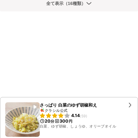
全て表示（16種類）
さっぱり 白菜のゆず胡椒和え
クラシル公式
4.14
(
59
)
20
300
分
円
白菜、ゆず胡椒、しょうゆ、オリーブオイル