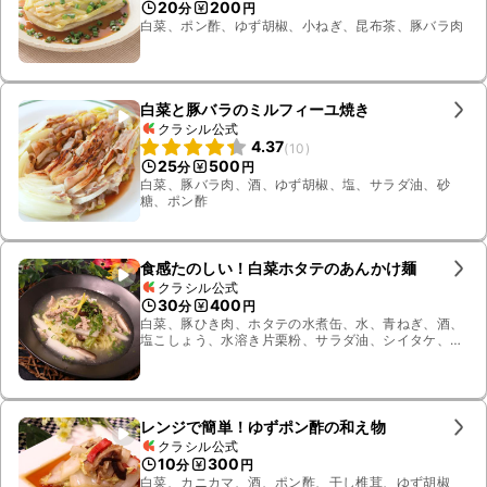
20
200
分
円
白菜、ポン酢、ゆず胡椒、小ねぎ、昆布茶、豚バラ肉
白菜と豚バラのミルフィーユ焼き
クラシル公式
4.37
(
10
)
25
500
分
円
白菜、豚バラ肉、酒、ゆず胡椒、塩、サラダ油、砂
糖、ポン酢
食感たのしい！白菜ホタテのあんかけ麺
クラシル公式
30
400
分
円
白菜、豚ひき肉、ホタテの水煮缶、水、青ねぎ、酒、
塩こしょう、水溶き片栗粉、サラダ油、シイタケ、柚
子、鶏ガラスープの素、粗挽き黒こしょう
レンジで簡単！ゆずポン酢の和え物
クラシル公式
10
300
分
円
白菜、カニカマ、酒、ポン酢、干し椎茸、ゆず胡椒