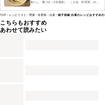
風だし、麺つゆ（2倍濃縮）、ごま油、料理酒、ゆず
胡椒、白だし、塩、抹茶パウダー、ごはん、薄口しょ
うゆ、みりん、すりおろし生姜、長ねぎ、片栗粉、水
TOP
レシピリスト
野菜
冬野菜
白菜
柚子胡椒 白菜のレシピおすすめの
こちらもおすすめ
あわせて読みたい