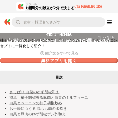
クラシル
無料アプリで開く
1週間分の献立が2分で決まる
柚子胡椒
2022.9.14
白菜のレシピおすすめの16選を紹介
柚子胡椒 白菜のレシピをご紹介。「きちんとおいしく作れる」をコン
セプトに一覧化して紹介！
紹介文をすべて見る
無料アプリを開く
目次
さっぱり 白菜のゆず胡椒和え
簡単！柚子胡椒香る豚肉と白菜のミルフィーユ
白菜とベーコンの柚子胡椒炒め
お手軽につくる 鶏もも肉の水炊き
白菜と豚肉のゆず胡椒ポン酢和え