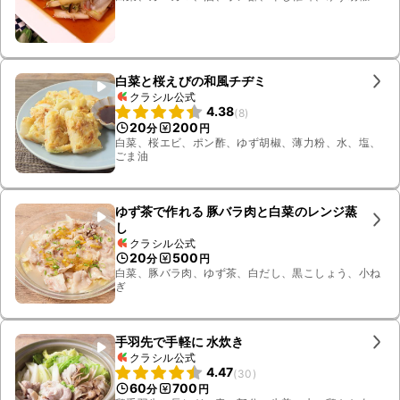
白菜と桜えびの和風チヂミ
クラシル公式
4.38
(
8
)
20
200
分
円
白菜、桜エビ、ポン酢、ゆず胡椒、薄力粉、水、塩、
ごま油
ゆず茶で作れる 豚バラ肉と白菜のレンジ蒸
し
クラシル公式
20
500
分
円
白菜、豚バラ肉、ゆず茶、白だし、黒こしょう、小ね
ぎ
手羽先で手軽に 水炊き
クラシル公式
4.47
(
30
)
60
700
分
円