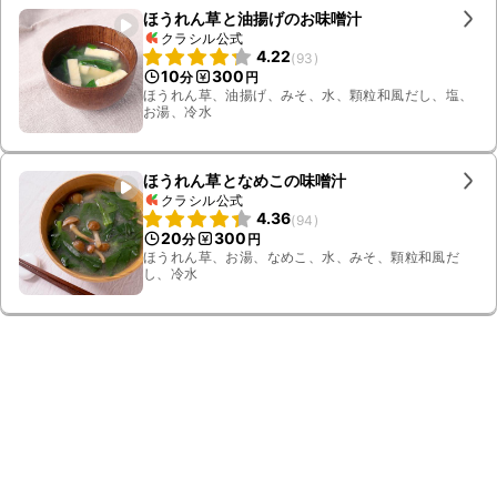
ほうれん草と油揚げのお味噌汁
クラシル公式
4.22
(
93
)
10
300
分
円
ほうれん草、油揚げ、みそ、水、顆粒和風だし、塩、
お湯、冷水
ほうれん草となめこの味噌汁
クラシル公式
4.36
(
94
)
20
300
分
円
ほうれん草、お湯、なめこ、水、みそ、顆粒和風だ
し、冷水