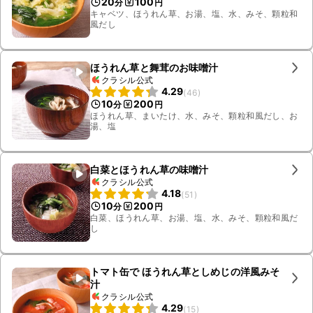
20
100
分
円
キャベツ、ほうれん草、お湯、塩、水、みそ、顆粒和
風だし
ほうれん草と舞茸のお味噌汁
クラシル公式
4.29
(
46
)
10
200
分
円
ほうれん草、まいたけ、水、みそ、顆粒和風だし、お
湯、塩
白菜とほうれん草の味噌汁
クラシル公式
4.18
(
51
)
10
200
分
円
白菜、ほうれん草、お湯、塩、水、みそ、顆粒和風だ
し
トマト缶で ほうれん草としめじの洋風みそ
汁
クラシル公式
4.29
(
15
)