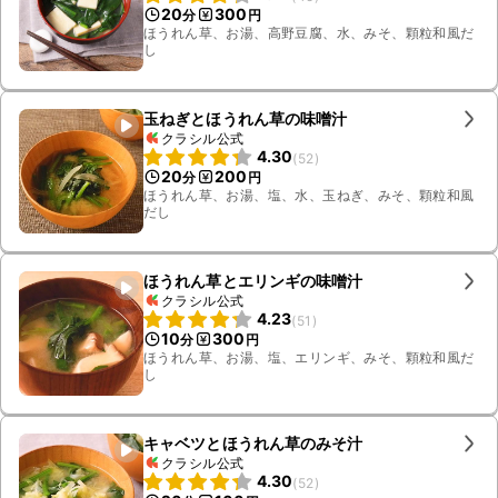
20
300
分
円
ほうれん草、お湯、高野豆腐、水、みそ、顆粒和風だ
し
玉ねぎとほうれん草の味噌汁
クラシル公式
4.30
(
52
)
20
200
分
円
ほうれん草、お湯、塩、水、玉ねぎ、みそ、顆粒和風
だし
ほうれん草とエリンギの味噌汁
クラシル公式
4.23
(
51
)
10
300
分
円
ほうれん草、お湯、塩、エリンギ、みそ、顆粒和風だ
し
キャベツとほうれん草のみそ汁
クラシル公式
4.30
(
52
)