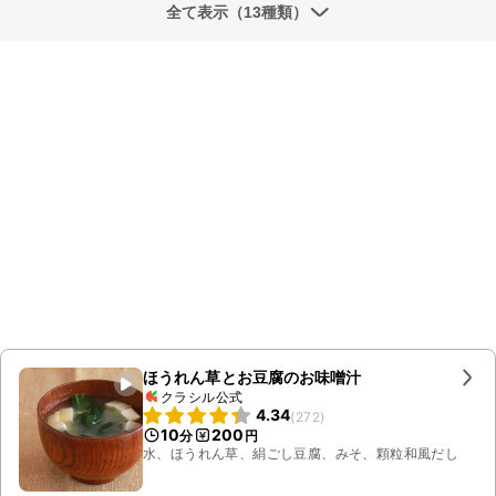
全て表示（13種類）
ほうれん草とお豆腐のお味噌汁
クラシル公式
4.34
(
272
)
10
200
分
円
水、ほうれん草、絹ごし豆腐、みそ、顆粒和風だし