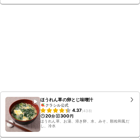
ほうれん草の卵とじ味噌汁
クラシル公式
4.37
(
438
)
20
300
分
円
ほうれん草、お湯、溶き卵、水、みそ、顆粒和風だ
し、冷水