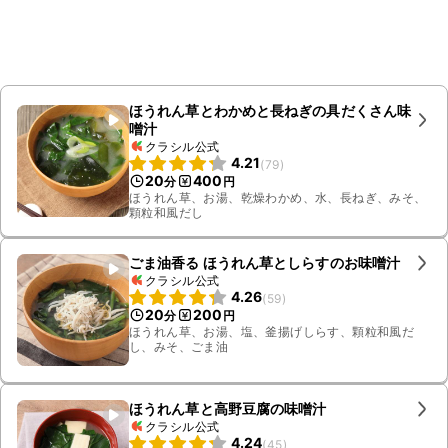
ほうれん草とわかめと長ねぎの具だくさん味
噌汁
クラシル公式
4.21
(
79
)
20
400
分
円
ほうれん草、お湯、乾燥わかめ、水、長ねぎ、みそ、
顆粒和風だし
ごま油香る ほうれん草としらすのお味噌汁
クラシル公式
4.26
(
59
)
20
200
分
円
ほうれん草、お湯、塩、釜揚げしらす、顆粒和風だ
し、みそ、ごま油
ほうれん草と高野豆腐の味噌汁
クラシル公式
4.24
(
45
)