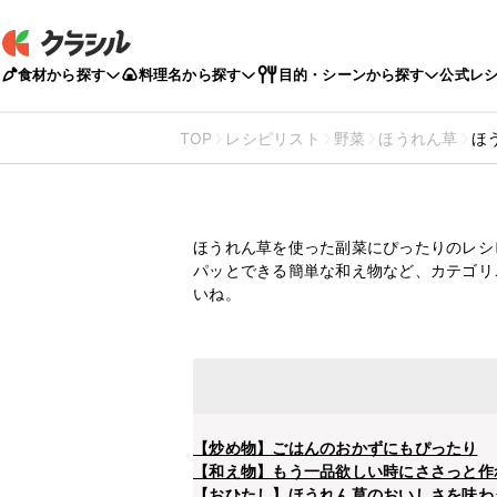
食材から探す
料理名から探す
目的・シーンから探す
公式レ
TOP
レシピリスト
野菜
ほうれん草
ほ
ほうれん
副菜レシ
ほうれん草を使った副菜にぴったりのレシ
パッとできる簡単な和え物など、カテゴリ
いね。
【炒め物】ごはんのおかずにもぴったり
【和え物】もう一品欲しい時にささっと作
【おひたし】ほうれん草のおいしさを味わ