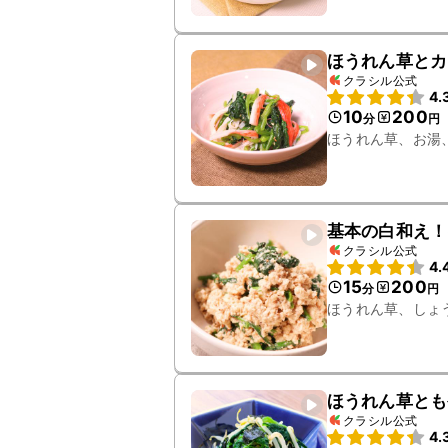
ほうれん草とカ
クラシル公式
4.
10
200
分
円
ほうれん草、お湯
基本の白和え！
クラシル公式
4.
15
200
分
円
ほうれん草、しょ
ほうれん草とも
クラシル公式
4.