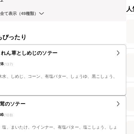
人
全て表示（49種類）
もぴったり
うれん草としめじのソテー
28
(
137
)
氷水、しめじ、コーン、有塩バター、しょうゆ、黒こしょう、
茸のソテー
36
(
108
)
、塩、まいたけ、ウインナー、有塩バター、塩こしょう、しょ