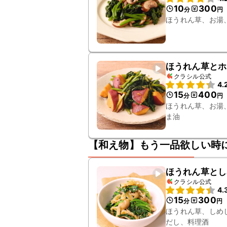
10
300
分
円
ほうれん草、お湯
ほうれん草とホ
クラシル公式
4.
15
400
分
円
ほうれん草、お湯
ま油
【和え物】もう一品欲しい時
ほうれん草とし
クラシル公式
4.
15
300
分
円
ほうれん草、しめ
だし、料理酒