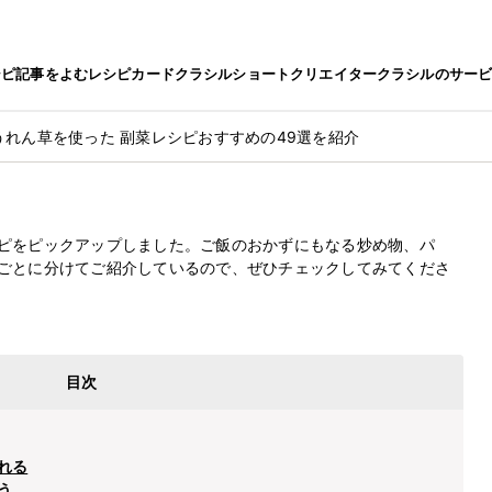
シピ
記事をよむ
レシピカード
クラシルショート
クリエイター
クラシルのサー
うれん草を使った 副菜レシピおすすめの49選を紹介
草を使った
最終更新日
2025.5.20
ピおすすめの49選を紹介
ピをピックアップしました。ご飯のおかずにもなる炒め物、パ
ごとに分けてご紹介しているので、ぜひチェックしてみてくださ
目次
れる
う