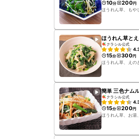
10
200
分
円
ほうれん草、もや
ほうれん草とえ
クラシル公式
4.
15
300
分
円
ほうれん草、えの
簡単 三色ナム
クラシル公式
4.
15
200
分
円
ほうれん草、お湯