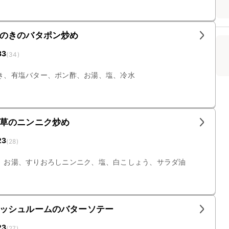
のきのバタポン炒め
33
(
34
)
き、有塩バター、ポン酢、お湯、塩、冷水
草のニンニク炒め
23
(
28
)
、お湯、すりおろしニンニク、塩、白こしょう、サラダ油
ッシュルームのバターソテー
23
(
27
)