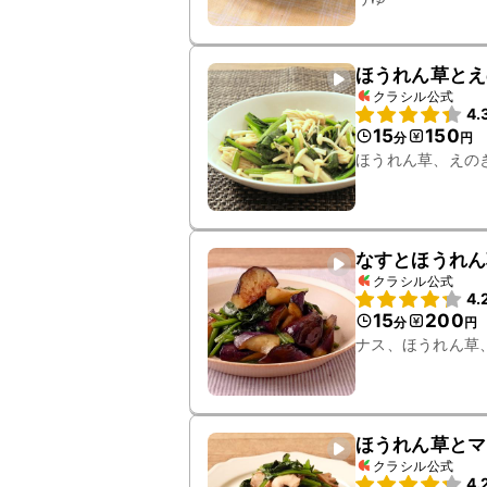
ほうれん草とえ
クラシル公式
4.
15
150
分
円
ほうれん草、えの
なすとほうれん
クラシル公式
4.
15
200
分
円
ナス、ほうれん草
ほうれん草とマ
クラシル公式
4.