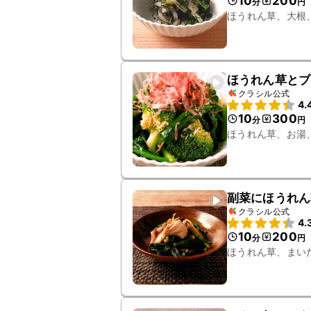
10
200
分
円
ほうれん草、大根
ほうれん草とブ
クラシル公式
4.
10
300
分
円
ほうれん草、お湯
副菜にほうれん
クラシル公式
4.
10
200
分
円
ほうれん草、まい