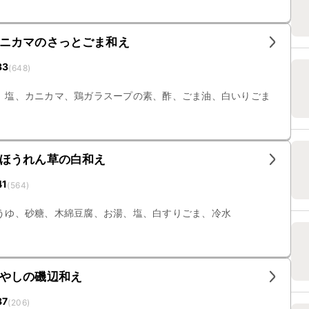
ニカマのさっとごま和え
33
(
648
)
、塩、カニカマ、鶏ガラスープの素、酢、ごま油、白いりごま
ほうれん草の白和え
41
(
564
)
うゆ、砂糖、木綿豆腐、お湯、塩、白すりごま、冷水
やしの磯辺和え
37
(
206
)