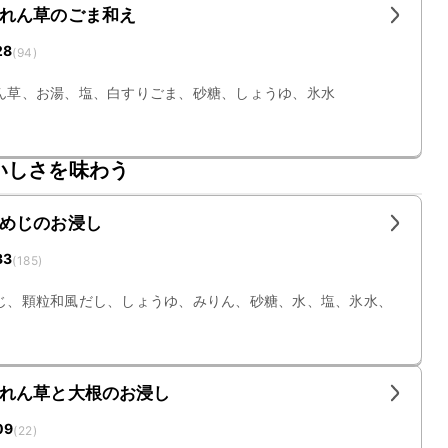
れん草のごま和え
28
(
94
)
ん草、お湯、塩、白すりごま、砂糖、しょうゆ、氷水
いしさを味わう
めじのお浸し
33
(
185
)
じ、顆粒和風だし、しょうゆ、みりん、砂糖、水、塩、氷水、
れん草と大根のお浸し
09
(
22
)