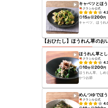
キャベツとほう
クラシル公式
4.
15
200
分
円
キャベツ、ほうれ
【おひたし】ほうれん草のお
ほうれん草とし
クラシル公式
4.
10
200
分
円
ほうれん草、しめ
かつお節
めんつゆでほう
クラシル公式
4.