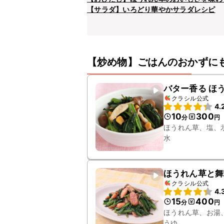
【サラダ】いろどり華やかサラダレシピ
【炒め物】ごはんのおかずに
バター香る ほ
クラシル公式
4.
10
300
分
円
ほうれん草、塩、
水
ほうれん草と舞
クラシル公式
4.
15
400
分
円
ほうれん草、お湯
うゆ