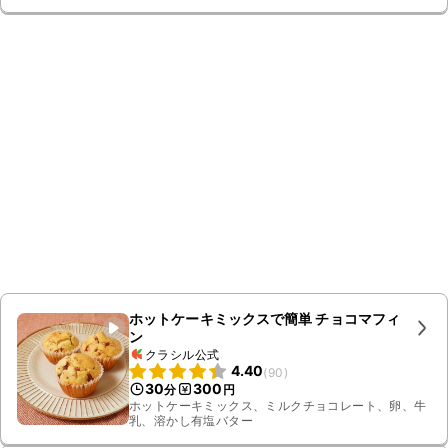
ホットケーキミックスで簡単 チョコマフィ
ン
クラシル公式
4.40
(
90
)
30
300
分
円
ホットケーキミックス、ミルクチョコレート、卵、牛
乳、溶かし有塩バター