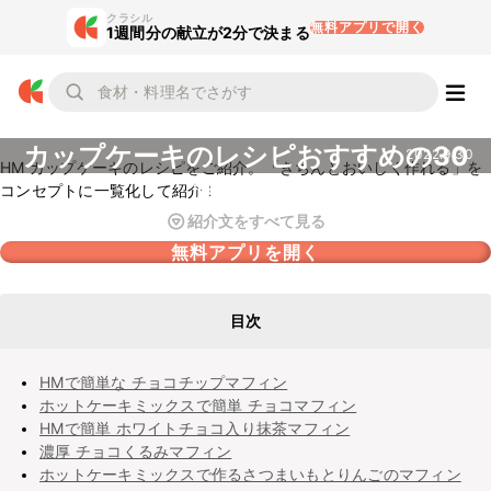
クラシル
無料アプリで開く
1週間分の献立が2分で決まる
HM
カップケーキのレシピおすすめの30
2022.9.30
HM カップケーキのレシピをご紹介。「きちんとおいしく作れる」を
選を紹介
コンセプトに一覧化して紹介！
紹介文をすべて見る
無料アプリを開く
目次
HMで簡単な チョコチップマフィン
ホットケーキミックスで簡単 チョコマフィン
HMで簡単 ホワイトチョコ入り抹茶マフィン
濃厚 チョコくるみマフィン
ホットケーキミックスで作るさつまいもとりんごのマフィン