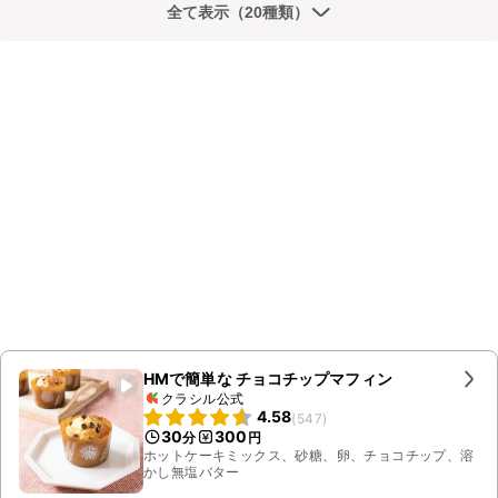
全て表示（20種類）
HMで簡単な チョコチップマフィン
クラシル公式
4.58
(
547
)
30
300
分
円
ホットケーキミックス、砂糖、卵、チョコチップ、溶
かし無塩バター