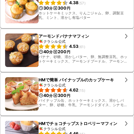
4.38
(
57
)
30
300
分
円
ホットケーキミックス、りんごジャム、卵、調製豆
乳、ミント、溶かし有塩バター
アーモンドバナナマフィン
クラシル公式
4.53
(
61
)
40
200
分
円
バナナ、砂糖、溶かしバター、卵、無調整豆乳、ホッ
トケーキミックス、アーモンドプードル、アーモンド
スライス
HMで簡単 パイナップルのカップケーキ
クラシル公式
4.62
(
15
)
40
300
分
円
パイナップル缶、ホットケーキミックス、溶かしバ
ター、卵、砂糖、牛乳、アーモンドダイス、シナモン
パウダー、ミント、パイナップル缶のシロップ
HMでチョコチップストロベリーマフィン
クラシル公式
4.46