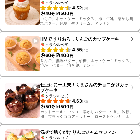
クラシル公式
4.52
(
36
)
40
500
分
円
いちご、ホットケーキミックス、卵、牛乳、溶かし無
塩バター、砂糖、生クリーム、アラザン
HMで すりおろしりんごのカップケーキ
クラシル公式
4.55
(
42
)
60
400
分
円
りんご、無塩バター、砂糖、ホットケーキミックス、
溶かしバター、溶き卵、ミント
仕上げに一工夫！くまさんのチョコがけカッ
プケーキ
クラシル公式
4.63
(
35
)
50
500
分
円
ホットケーキミックス、溶かしバター、牛乳、砂糖、
卵、ブラックココアクッキー、ローストクルミ、ホワ
イトチョコレートペン、ミルクチョコレート、ドライ
クランベリー、お湯、クリームサンドココアクッキー
混ぜて焼くだけ りんごジャムマフィン
クラシル公式