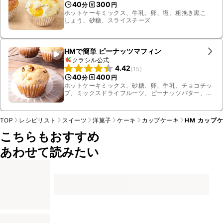
40
300
分
円
ホットケーキミックス、牛乳、卵、塩、粗挽き黒こ
しょう、砂糖、スライスチーズ
HMで簡単 ピーナッツマフィン
クラシル公式
4.42
(
15
)
40
400
分
円
ホットケーキミックス、砂糖、卵、牛乳、チョコチッ
プ、ミックスドライフルーツ、ピーナッツバター、溶
かし無塩バター
TOP
レシピリスト
スイーツ
洋菓子
ケーキ
カップケーキ
HM カップ
こちらもおすすめ
あわせて読みたい