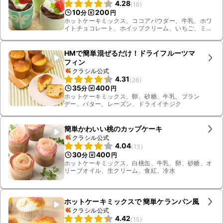
4.28
(
16
)
10
200
分
円
ホットケーキミックス、ココアパウダー、牛乳、ホワ
イトチョコレート、ホイップクリーム、いちご、ミン
ト
HMで簡単混ぜるだけ！ドライフルーツマ
フィン
クラシル公式
4.31
(
26
)
35
400
分
円
ホットケーキミックス、卵、砂糖、牛乳、ブラン
デー、バター、レーズン、ドライイチジク
簡単かわいい桃のカップケーキ
クラシル公式
4.04
(
13
)
30
400
分
円
ホットケーキミックス、白桃缶、牛乳、卵、砂糖、オ
リーブオイル、生クリーム、食紅、冷水
ホットケーキミックスで 簡単ケランパン風
クラシル公式
4.42
(
15
)