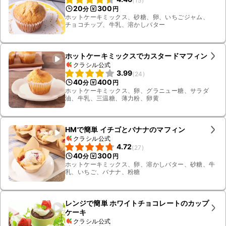
(
15
)
20
300
分
円
ホットケーキミックス、砂糖、卵、いちごジャム、
チョコチップ、牛乳、溶かしバター
ホットケーキミックスでカスタードマフィン
クラシル公式
3.99
(
24
)
40
400
分
円
ホットケーキミックス、卵、グラニュー糖、サラダ
油、牛乳、三温糖、薄力粉、卵黄
HMで簡単 イチゴとバナナのマフィン
クラシル公式
4.72
(
27
)
40
300
分
円
ホットケーキミックス、卵、溶かしバター、砂糖、牛
乳、いちご、バナナ、粉糖
レンジで簡単 ホワイトチョコレートのカップ
ケーキ
クラシル公式