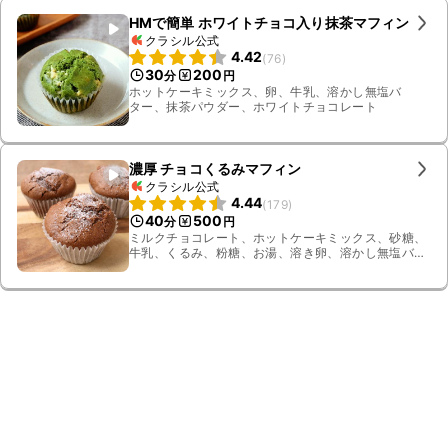
HMで簡単 ホワイトチョコ入り抹茶マフィン
クラシル公式
4.42
(
76
)
30
200
分
円
ホットケーキミックス、卵、牛乳、溶かし無塩バ
ター、抹茶パウダー、ホワイトチョコレート
濃厚 チョコくるみマフィン
クラシル公式
4.44
(
179
)
40
500
分
円
ミルクチョコレート、ホットケーキミックス、砂糖、
牛乳、くるみ、粉糖、お湯、溶き卵、溶かし無塩バ
ター