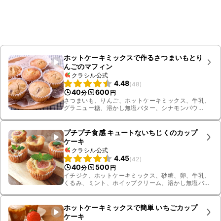
ホットケーキミックスで作るさつまいもとり
んごのマフィン
クラシル公式
4.48
(
48
)
40
600
分
円
さつまいも、りんご、ホットケーキミックス、牛乳、
グラニュー糖、溶かし無塩バター、シナモンパウ
ダー、水、卵
プチプチ食感 キュートないちじくのカップ
ケーキ
クラシル公式
4.45
(
42
)
40
500
分
円
イチジク、ホットケーキミックス、砂糖、卵、牛乳、
くるみ、ミント、ホイップクリーム、溶かし無塩バ
ター
ホットケーキミックスで簡単 いちごカップ
ケーキ