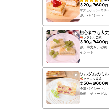
20
600
分
円
マスカルポーネチ
卵、パイシート
初心者でも大丈
クラシル公式
30
400
分
円
卵、薄力粉、砂糖
イシート
ソルダムのミル
クラシル公式
50
600
分
円
冷凍パイシート、
粉糖、チャービル