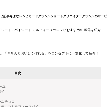
シピ
記事をよむ
レシピカード
クラシルショート
クリエイター
クラシルのサー
イシート
パイシート ミルフィーユのレシピおすすめの15選を紹介
2022.10.4
レシピおすすめの15選を紹介
介。「きちんとおいしく作れる」をコンセプトに一覧化して紹介！
目次
ーユ
パイ
ーユチョコ
！チョコミルフィーユパイ