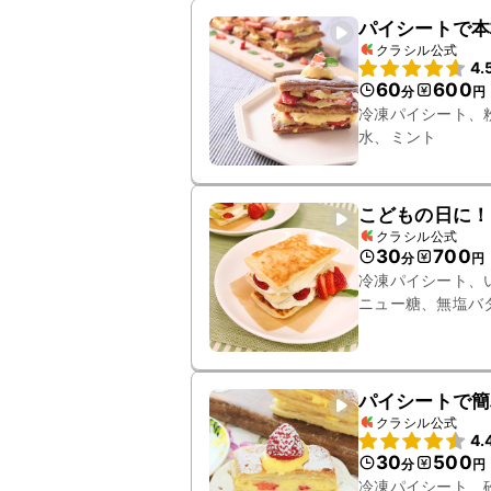
パイシートで本
クラシル公式
4.
60
600
分
円
冷凍パイシート、
水、ミント
こどもの日に！
クラシル公式
30
700
分
円
冷凍パイシート、
ニュー糖、無塩バ
パイシートで簡
クラシル公式
4.
30
500
分
円
冷凍パイシート、