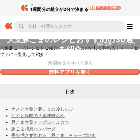
クラシル
無料アプリで開く
1週間分の献立が2分で決まる
大葉豚こまのレシピおすすめの30選
最終更新日
2025.12.2
を紹介
大葉豚こまのレシピをご紹介。「きちんとおいしく作れる」をコンセ
プトに一覧化して紹介！
紹介文をすべて見る
無料アプリを開く
目次
ナスと大葉と豚こまの冷しゃぶ
なすと豚肉の大葉味噌炒め
豚こま大葉チーズロールカツ
豚こま和風ハンバーグ
手を汚さず作れる！豚こましそチーズ焼き