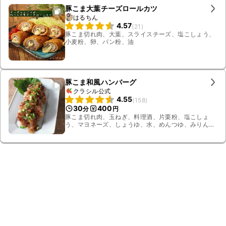
豚こま大葉チーズロールカツ
はるちん
4.57
(
21
)
豚こま切れ肉、大葉、スライスチーズ、塩こしょう、
小麦粉、卵、パン粉、油
豚こま和風ハンバーグ
クラシル公式
4.55
(
158
)
30
400
分
円
豚こま切れ肉、玉ねぎ、料理酒、片栗粉、塩こしょ
う、マヨネーズ、しょうゆ、水、めんつゆ、みりん、
すりおろし生姜、酢、サラダ油、大葉、小ねぎ