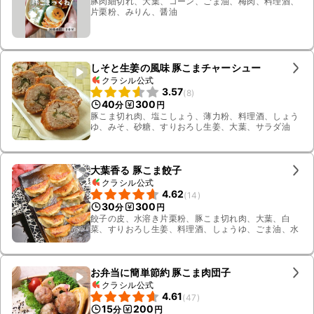
豚肉細切れ、大葉、コーン、ごま油、梅肉、料理酒、
片栗粉、みりん、醤油
しそと生姜の風味 豚こまチャーシュー
クラシル公式
3.57
(
8
)
40
300
分
円
豚こま切れ肉、塩こしょう、薄力粉、料理酒、しょう
ゆ、みそ、砂糖、すりおろし生姜、大葉、サラダ油
大葉香る 豚こま餃子
クラシル公式
4.62
(
14
)
30
300
分
円
餃子の皮、水溶き片栗粉、豚こま切れ肉、大葉、白
菜、すりおろし生姜、料理酒、しょうゆ、ごま油、水
お弁当に簡単節約 豚こま肉団子
クラシル公式
4.61
(
47
)
15
200
分
円