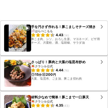
手を汚さず作れる！豚こましそチーズ焼き
はらぺこもも
4.43
(
14
)
豚こま肉、シソ、おろし生姜、マヨネーズ、ピザ用
チーズ、片栗粉、酒、塩胡椒、サラダ油
さっぱり！豚肉と大葉の塩昆布炒め
クラシル公式
4.44
(
76
)
15
200
分
円
大葉、塩昆布、ごま油、豚こま切れ肉
材料少なめで簡単！豚こまで一口豚天
クラシル公式
4.35
(
43
)