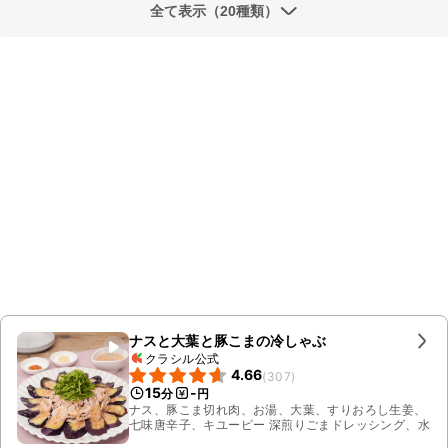
全て表示（20種類）
ナスと大葉と豚こまの冷しゃぶ
クラシル公式
4.66
(
307
)
15
-
分
円
ナス、豚こま切れ肉、お湯、大葉、すりおろし生姜、
七味唐辛子、キユーピー 深煎りごまドレッシング、水