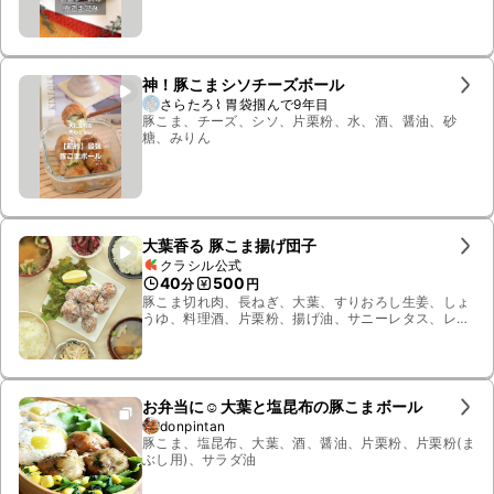
神！豚こまシソチーズボール
さらたろ⌇ 胃袋掴んで9年目
豚こま、チーズ、シソ、片栗粉、水、酒、醤油、砂
糖、みりん
大葉香る 豚こま揚げ団子
クラシル公式
40
500
分
円
豚こま切れ肉、長ねぎ、大葉、すりおろし生姜、しょ
うゆ、料理酒、片栗粉、揚げ油、サニーレタス、レモ
ン
お弁当に☺️大葉と塩昆布の豚こまボール
donpintan
豚こま、塩昆布、大葉、酒、醤油、片栗粉、片栗粉(ま
ぶし用)、サラダ油