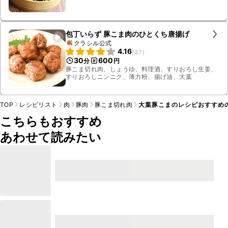
包丁いらず 豚こま肉のひとくち唐揚げ
クラシル公式
4.16
(
47
)
30
600
分
円
豚こま切れ肉、しょうゆ、料理酒、すりおろし生姜、
すりおろしニンニク、薄力粉、揚げ油、大葉
TOP
レシピリスト
肉
豚肉
豚こま切れ肉
大葉豚こまのレシピおすすめ
こちらもおすすめ
あわせて読みたい