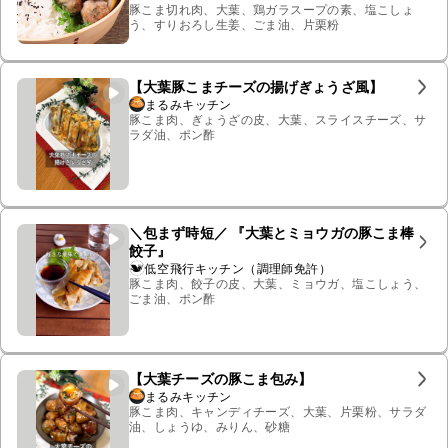
豚こま切れ肉、大葉、鶏ガラスープの素、塩こしょ
う、すりおろし生姜、ごま油、片栗粉
【大葉豚こまチーズの揚げぎょうざ風】
まるみキッチン
豚こま肉、ぎょうざの皮、大葉、スライスチーズ、サ
ラダ油、ポン酢
＼包まず時短／ 『大葉とミョウガの豚こま棒
餃子』
低空飛行キッチン（調理師免許）
豚こま肉、餃子の皮、大葉、ミョウガ、塩こしょう、
ごま油、ポン酢
【大葉チーズの豚こま包み】
まるみキッチン
豚こま肉、キャンディチーズ、大葉、片栗粉、サラダ
油、しょうゆ、みりん、砂糖