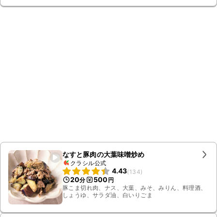
なすと豚肉の大葉味噌炒め
クラシル公式
4.43
(
134
)
20
500
分
円
豚こま切れ肉、ナス、大葉、みそ、みりん、料理酒、
しょうゆ、サラダ油、白いりごま