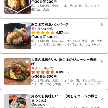
20
200
分
円
豚こま切れ肉、青のり、水、天ぷら粉、塩こしょう、
揚げ油、大葉
豚こまで和風ハンバーグ
クラシル公式
4.57
(
46
)
30
500
分
円
豚こま切れ肉、はんぺん、すりおろし生姜、酒、大根
おろし、大葉、ポン酢、サラダ油、水、マヨネーズ、
黒こしょう、ミニトマト、かいわれ大根
大葉の風味がいい 豚こまのジューシー唐揚
げ
クラシル公式
4.69
(
14
)
30
600
分
円
豚こま切れ肉、大葉、しょうゆ、酒、すりおろしニン
ニク、すりおろし生姜、サニーレタス、レモン、片栗
粉、サラダ油
冷めても美味しい！ 【梅しそコーンの豚こ
まつくね】
SHIMA