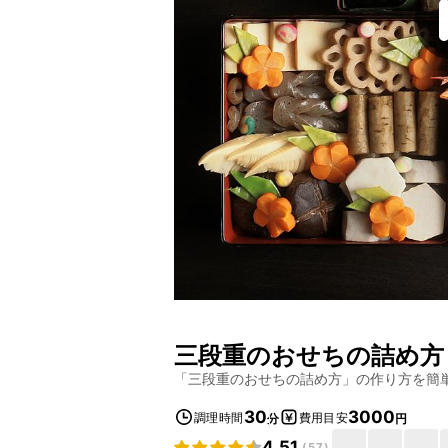
三段重のおせちの詰め方
「
三段重のおせちの詰め方
」の作り方を簡
30
3000
調理時間
費用目安
分
円
4.51
(
57
)