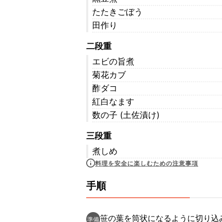
たたきごぼう
田作り
二段重
エビの旨煮
菊花カブ
酢ダコ
紅白なます
数の子 (土佐漬け)
三段重
煮しめ
料理を安全に楽しむための注意事項
手順
笹の葉を筒状になるように切り込
準備