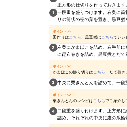
正方形の仕切りを作っておきます
一段重を盛りつけます。右奥に筒
1
りの筒状の笹の葉を置き、黒豆煮
ポイント
田作りは
こちら
、黒豆煮は
こちら
でレシ
左奥にかまぼこを詰め、右手前に
2
に昆布巻きを詰め、黒豆煮とだて
ポイント
かまぼこの飾り切りは
こちら
、だて巻き
紹介しています。
中央に栗きんとんを詰めて、一段
3
ポイント
栗きんとんのレシピは
こちら
でご紹介し
二段重を盛り付けます。正方形に
4
詰め、それぞれの中央に鷹の爪輪