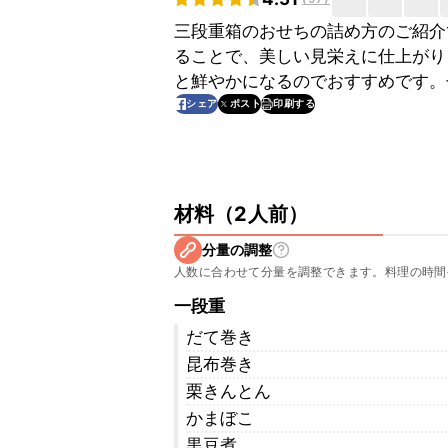
三段重箱のおせちの詰め方のご紹介
ることで、美しい見栄えに仕上がり
と鮮やかになるのでおすすめです。
印刷する
シェア
ポスト
材料
（
2人前
）
分量の調整
人数に合わせて分量を調整できます。料理の時間
一段重
だて巻き
昆布巻き
栗きんとん
かまぼこ
黒豆煮