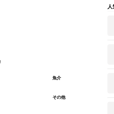
人
リ
ぶ
魚介
こ
その他