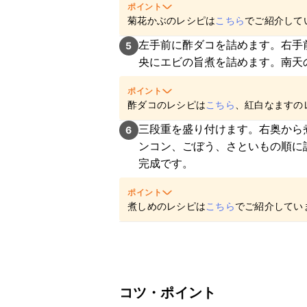
ポイント
菊花かぶのレシピは
こちら
でご紹介して
左手前に酢ダコを詰めます。右手
5
央にエビの旨煮を詰めます。南天
ポイント
酢ダコのレシピは
こちら
、紅白なますの
す。
三段重を盛り付けます。右奥から
6
ンコン、ごぼう、さといもの順に
完成です。
ポイント
煮しめのレシピは
こちら
でご紹介してい
コツ・ポイント