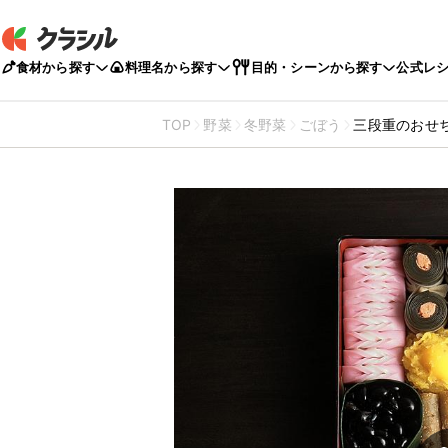
食材から探す
料理名から探す
目的・シーンから探す
公式レ
TOP
野菜
冬野菜
ごぼう
三段重のおせ