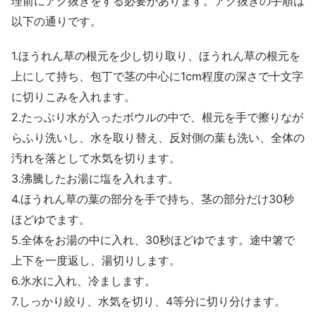
理前にアク抜きをする必要があります。アク抜きの手順は
以下の通りです。
1.ほうれん草の根元を少し切り取り、ほうれん草の根元を
上にして持ち、包丁で茎の中心に1cm程度の深さで十文字
に切りこみを入れます。
2.たっぷり水が入ったボウルの中で、根元を手で擦りなが
らふり洗いし、水を取り替え、反対側の葉も洗い、全体の
汚れを落として水気を切ります。
3.沸騰したお湯に塩を入れます。
4.ほうれん草の葉の部分を手で持ち、茎の部分だけ30秒
ほどゆでます。
5.全体をお湯の中に入れ、30秒ほどゆでます。途中箸で
上下を一度返し、湯切りします。
6.氷水に入れ、冷まします。
7.しっかり絞り、水気を切り、4等分に切り分けます。