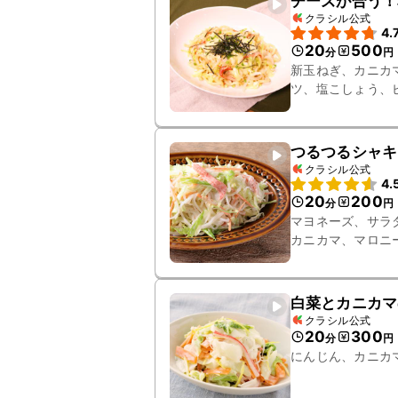
チーズが合う！
クラシル公式
4.
20
500
分
円
新玉ねぎ、カニカ
ツ、塩こしょう、
つるつるシャキ
クラシル公式
4.
20
200
分
円
マヨネーズ、サラ
カニカマ、マロニ
白菜とカニカマ
クラシル公式
20
300
分
円
にんじん、カニカ