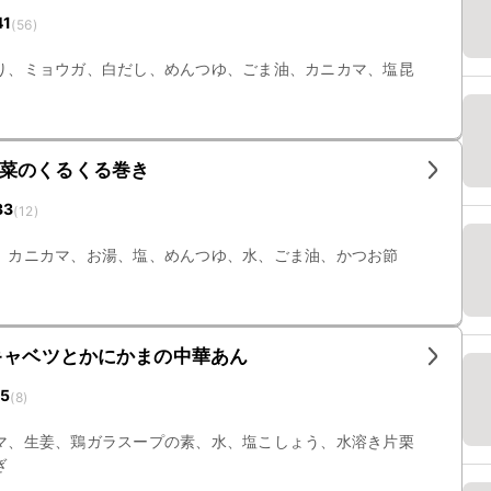
41
(
56
)
り、ミョウガ、白だし、めんつゆ、ごま油、カニカマ、塩昆
菜のくるくる巻き
33
(
12
)
、カニカマ、お湯、塩、めんつゆ、水、ごま油、かつお節
キャベツとかにかまの中華あん
15
(
8
)
マ、生姜、鶏ガラスープの素、水、塩こしょう、水溶き片栗
ぎ