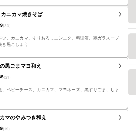
 カニカマ焼きそば
19
(
33
)
ベツ、カニカマ、すりおろしニンニク、料理酒、鶏ガラスープ
挽き黒こしょう
の黒ごまマヨ和え
35
(
21
)
煮、ベビーチーズ、カニカマ、マヨネーズ、黒すりごま、しょ
カマのやみつき和え
19
(
19
)