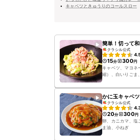
キャベツときゅうりのコールスロー
簡単！切って和
クラシル公式
4.
15
300
分
円
キャベツ、マヨネ
縮）、白いりごま
かに玉キャベツ
クラシル公式
4.
20
300
分
円
卵、カニカマ、塩
ま油、小ねぎ