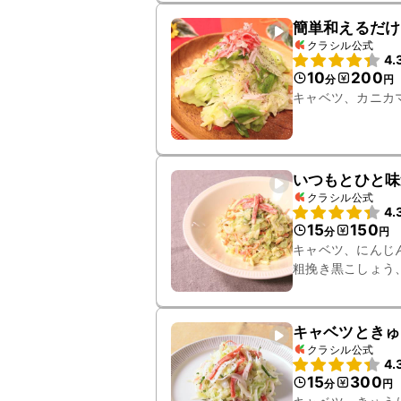
簡単和えるだけ
クラシル公式
4.
10
200
分
円
キャベツ、カニカ
いつもとひと味
クラシル公式
4.
15
150
分
円
キャベツ、にんじ
粗挽き黒こしょう
キャベツときゅ
クラシル公式
4.
15
300
分
円