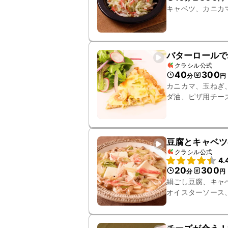
キャベツ、カニカ
バターロールで
クラシル公式
40
300
分
円
カニカマ、玉ねぎ
ダ油、ピザ用チー
豆腐とキャベツ
クラシル公式
4.
20
300
分
円
絹ごし豆腐、キャ
オイスターソース