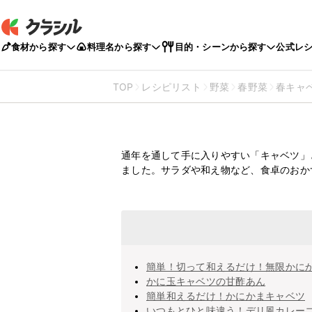
食材から探す
料理名から探す
目的・シーンから探す
公式レ
TOP
レシピリスト
野菜
春野菜
春キャ
キャベツカニカマ
通年を通して手に入りやすい「キャベツ」
ました。サラダや和え物など、食卓のおか
簡単！切って和えるだけ！無限かに
かに玉キャベツの甘酢あん
簡単和えるだけ！かにかまキャベツ
いつもとひと味違う！デリ風カレー