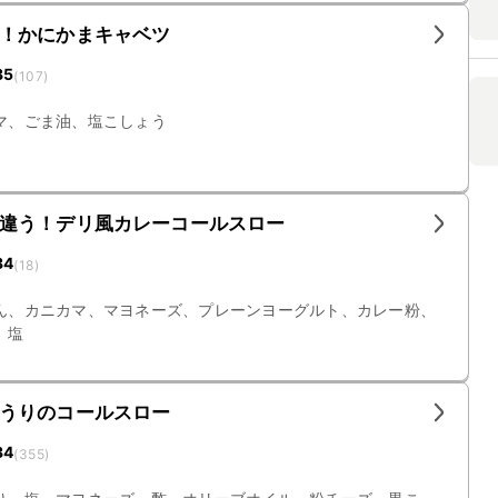
！かにかまキャベツ
35
(
107
)
マ、ごま油、塩こしょう
違う！デリ風カレーコールスロー
34
(
18
)
ん、カニカマ、マヨネーズ、プレーンヨーグルト、カレー粉、
、塩
うりのコールスロー
34
(
355
)