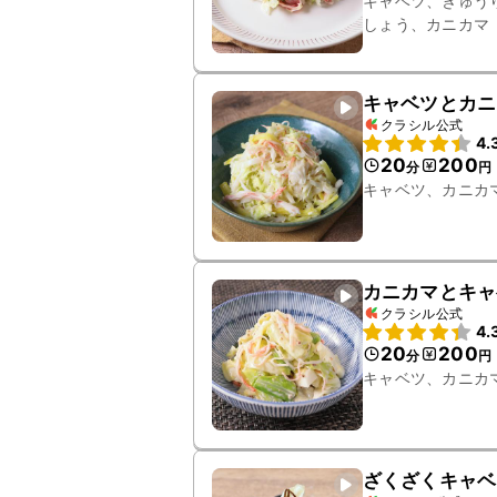
キャベツ、きゅう
しょう、カニカマ
キャベツとカニ
クラシル公式
4.
20
200
分
円
キャベツ、カニカ
カニカマとキャ
クラシル公式
4.
20
200
分
円
キャベツ、カニカ
ざくざくキャベ