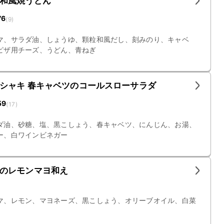
和風焼うどん
76
(
9
)
マ、サラダ油、しょうゆ、顆粒和風だし、刻みのり、キャベ
ピザ用チーズ、うどん、青ねぎ
シャキ 春キャベツのコールスローサラダ
59
(
17
)
ダ油、砂糖、塩、黒こしょう、春キャベツ、にんじん、お湯、
ー、白ワインビネガー
のレモンマヨ和え
マ、レモン、マヨネーズ、黒こしょう、オリーブオイル、白菜