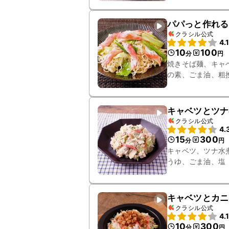
パパっと作れる
クラシル公式
4.
10
100
分
円
焼きそば麺、キャ
の素、ごま油、粗
キャベツとツナ
クラシル公式
4.
15
300
分
円
キャベツ、ツナ水
うゆ、ごま油、塩
キャベツとカニ
クラシル公式
4.
10
300
分
円