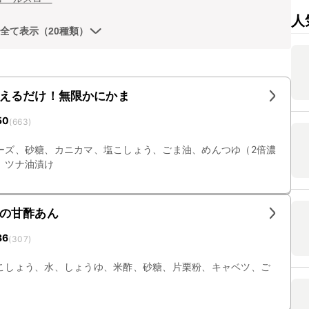
人
全て表示（20種類）
えるだけ！無限かにかま
50
(
663
)
ーズ、砂糖、カニカマ、塩こしょう、ごま油、めんつゆ（2倍濃
、ツナ油漬け
の甘酢あん
36
(
307
)
こしょう、水、しょうゆ、米酢、砂糖、片栗粉、キャベツ、ご