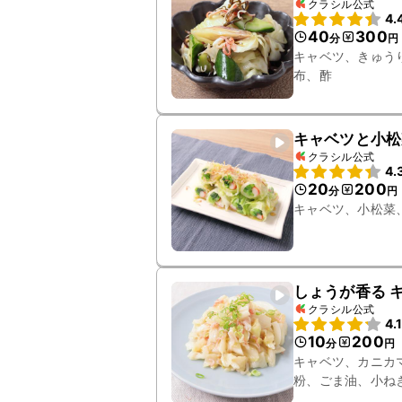
クラシル公式
4.
40
300
分
円
キャベツ、きゅう
布、酢
キャベツと小松
クラシル公式
4.
20
200
分
円
キャベツ、小松菜
しょうが香る 
クラシル公式
4.
10
200
分
円
キャベツ、カニカ
粉、ごま油、小ね