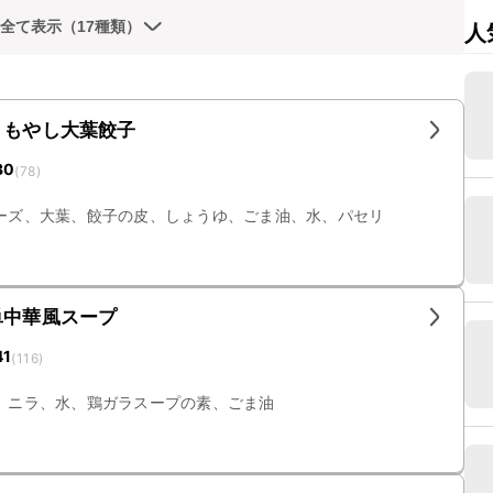
全て表示（17種類）
人
りもやし大葉餃子
30
(
78
)
ーズ、大葉、餃子の皮、しょうゆ、ごま油、水、パセリ
単中華風スープ
41
(
116
)
、ニラ、水、鶏ガラスープの素、ごま油