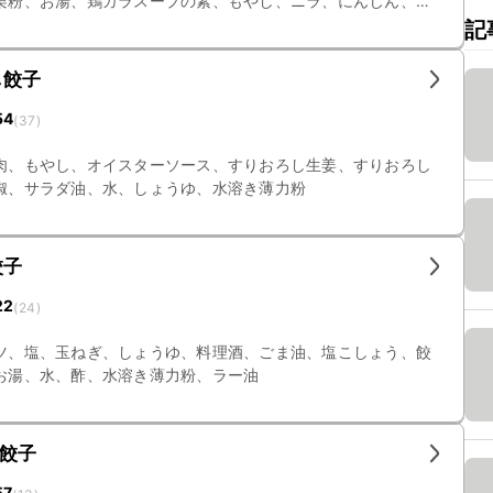
栗粉、お湯、鶏ガラスープの素、もやし、ニラ、にんじん、
、しいたけ
記
し餃子
54
(
37
)
肉、もやし、オイスターソース、すりおろし生姜、すりおろし
椒、サラダ油、水、しょうゆ、水溶き薄力粉
餃子
22
(
24
)
ツ、塩、玉ねぎ、しょうゆ、料理酒、ごま油、塩こしょう、餃
お湯、水、酢、水溶き薄力粉、ラー油
餃子
57