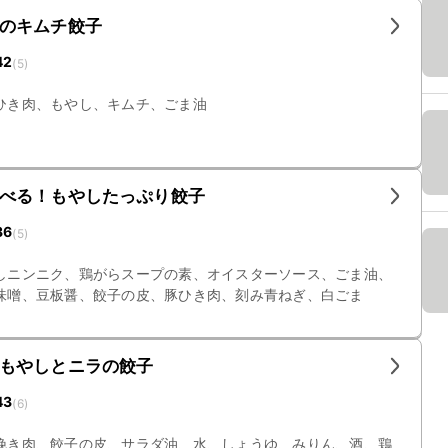
のキムチ餃子
42
(
5
)
ひき肉、もやし、キムチ、ごま油
べる！もやしたっぷり餃子
36
(
5
)
しニンニク、鶏がらスープの素、オイスターソース、ごま油、
味噌、豆板醤、餃子の皮、豚ひき肉、刻み青ねぎ、白ごま
もやしとニラの餃子
43
(
6
)
挽き肉、餃子の皮、サラダ油、水、しょうゆ、みりん、酒、鶏