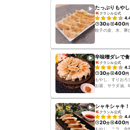
たっぷりもやし
クラシル公式
4.
30
400
分
円
餃子の皮、水、豚
辛味噌ダレで食
クラシル公式
4.
30
400
分
円
もやし、すりおろ
お湯、サラダ油、
シャキシャキ！
クラシル公式
4.
20
400
分
円
もやし、ニラ、合