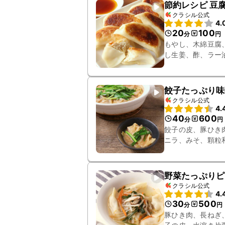
節約レシピ 豆
クラシル公式
4.
20
100
分
円
もやし、木綿豆腐
し生姜、酢、ラー
餃子たっぷり味
クラシル公式
4.
40
600
分
円
餃子の皮、豚ひき
ニラ、みそ、顆粒
野菜たっぷりピ
クラシル公式
4.
30
500
分
円
豚ひき肉、長ねぎ