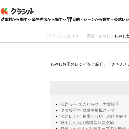
食材から探す
料理名から探す
目的・シーンから探す
公式レ
TOP
レシピリスト
野菜
もやし
もやし
もやし餃子の
もやし餃子のレシピをご紹介。「きちんと
節約 チーズ入りもやし大葉餃子
冷凍餃子で 簡単中華風スープ
節約レシピ 豆腐ともやしの焼き餃子
餃子たっぷり味噌ニンニク鍋
野菜たっぷりピリ辛スープの水餃子