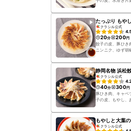
子の皮、水溶き片
塩、ラー油、大根
たっぷり もや
クラシル公式
4.
20
200
分
円
餃子の皮、豚ひき
ニンニク、ゆず胡
静岡名物 浜松
クラシル公式
4.
40
300
分
円
豚ひき肉、キャベ
子の皮、もやし、
もやしと大葉の
クラシル公式
4.