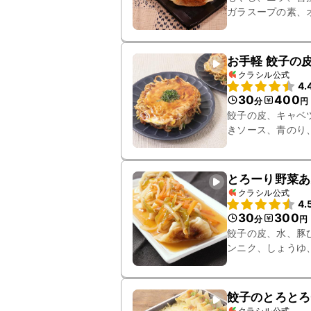
ガラスープの素、
溶き片栗粉
お手軽 餃子の
クラシル公式
4.
30
400
分
円
餃子の皮、キャベ
きソース、青のり
布
とろーり野菜あ
クラシル公式
4.
30
300
分
円
餃子の皮、水、豚
ンニク、しょうゆ
栗粉
餃子のとろとろ
クラシル公式