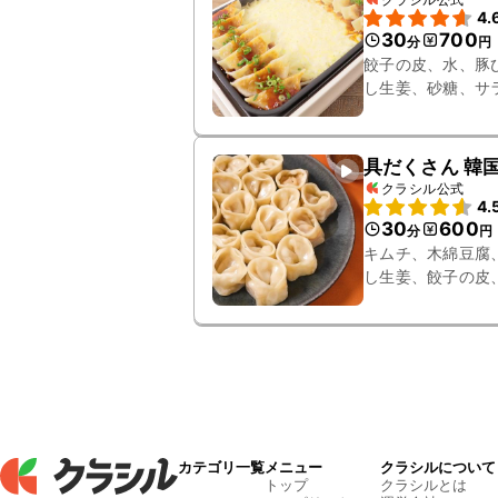
4.
30
700
分
円
餃子の皮、水、豚
し生姜、砂糖、サ
酒、ピザ用チーズ
具だくさん 韓
クラシル公式
4.
30
600
分
円
キムチ、木綿豆腐
し生姜、餃子の皮
ま、粉唐辛子
カテゴリ一覧
メニュー
クラシルについて
トップ
クラシルとは