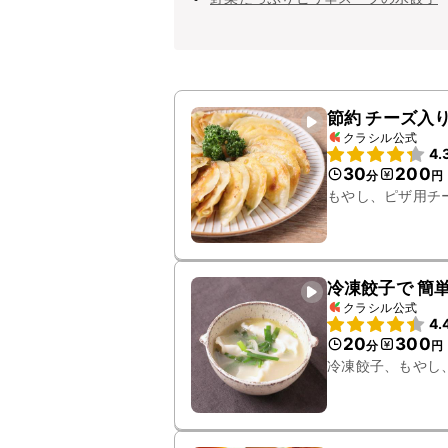
節約 チーズ入
クラシル公式
4.
30
200
分
円
もやし、ピザ用チ
冷凍餃子で 簡
クラシル公式
4.
20
300
分
円
冷凍餃子、もやし