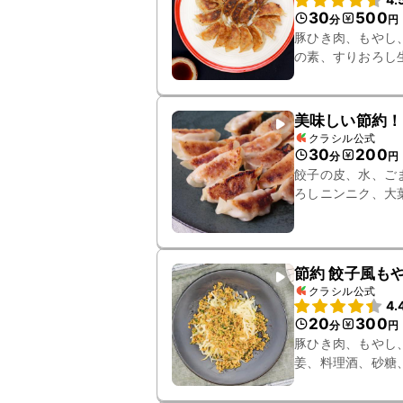
30
500
分
円
豚ひき肉、もやし
の素、すりおろし
湯、ごま油、水
美味しい節約！
クラシル公式
30
200
分
円
餃子の皮、水、ご
ろしニンニク、大
節約 餃子風
クラシル公式
4.
20
300
分
円
豚ひき肉、もやし
姜、料理酒、砂糖
ラー油