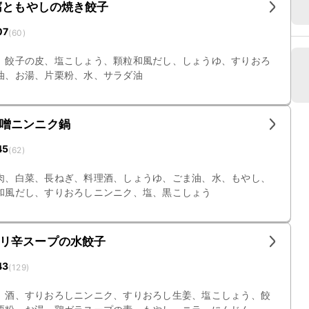
腐ともやしの焼き餃子
07
(
60
)
、餃子の皮、塩こしょう、顆粒和風だし、しょうゆ、すりおろ
油、お湯、片栗粉、水、サラダ油
噌ニンニク鍋
45
(
62
)
肉、白菜、長ねぎ、料理酒、しょうゆ、ごま油、水、もやし、
和風だし、すりおろしニンニク、塩、黒こしょう
リ辛スープの水餃子
43
(
129
)
、酒、すりおろしニンニク、すりおろし生姜、塩こしょう、餃