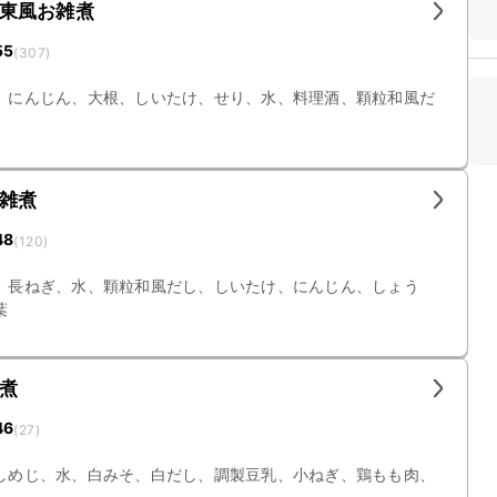
東風お雑煮
55
(
307
)
、にんじん、大根、しいたけ、せり、水、料理酒、顆粒和風だ
雑煮
48
(
120
)
、長ねぎ、水、顆粒和風だし、しいたけ、にんじん、しょう
葉
煮
46
(
27
)
しめじ、水、白みそ、白だし、調製豆乳、小ねぎ、鶏もも肉、