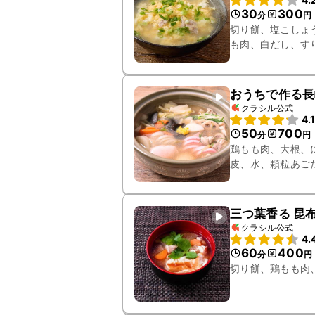
30
300
分
円
切り餅、塩こしょ
も肉、白だし、す
おうちで作る長
クラシル公式
4.
50
700
分
円
鶏もも肉、大根、
皮、水、顆粒あご
三つ葉香る 昆
クラシル公式
4.
60
400
分
円
切り餅、鶏もも肉