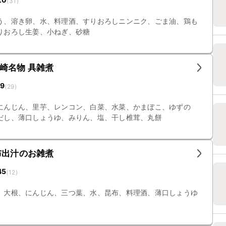
(
31
)
う、溶き卵、水、料理酒、すりおろしニンニク、ごま油、鶏も
りおろし生姜、小ねぎ、砂糖
崎名物 具雑煮
19
(
29
)
にんじん、里芋、レンコン、白菜、水菜、かまぼこ、ゆずの
だし、薄口しょうゆ、みりん、塩、干し椎茸、丸餅
布出汁のお雑煮
45
(
12
)
、大根、にんじん、三つ葉、水、昆布、料理酒、薄口しょうゆ