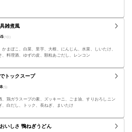
具雑煮風
55
(
10
)
、かまぼこ、白菜、里芋、大根、にんじん、水菜、しいたけ、
そ、料理酒、ゆずの皮、顆粒あごだし、レンコン
でトックスープ
18
(
5
)
酒、鶏ガラスープの素、ズッキーニ、ごま油、すりおろしニン
ぎ、白だし、トック、長ねぎ、まいたけ
おいしさ 鴨ねぎうどん