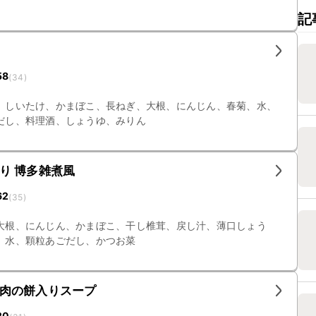
記
58
(
34
)
、しいたけ、かまぼこ、長ねぎ、大根、にんじん、春菊、水、
だし、料理酒、しょうゆ、みりん
り 博多雑煮風
62
(
35
)
大根、にんじん、かまぼこ、干し椎茸、戻し汁、薄口しょう
、水、顆粒あごだし、かつお菜
肉の餅入りスープ
20