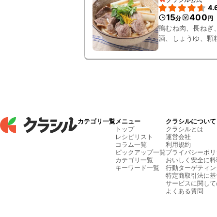
4.
15
400
分
円
鴨むね肉、長ねぎ
酒、しょうゆ、顆
カテゴリ一覧
メニュー
クラシルについて
トップ
クラシルとは
レシピリスト
運営会社
コラム一覧
利用規約
ピックアップ一覧
プライバシーポリ
カテゴリ一覧
おいしく安全に料
キーワード一覧
行動ターゲティン
特定商取引法に基
サービスに関して
よくある質問