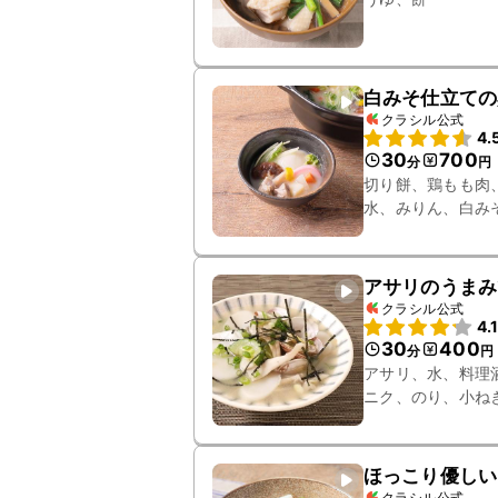
白みそ仕立ての
クラシル公式
4.
30
700
分
円
切り餅、鶏もも肉
水、みりん、白み
アサリのうまみ
クラシル公式
4.
30
400
分
円
アサリ、水、料理
ニク、のり、小ね
ほっこり優しい
クラシル公式