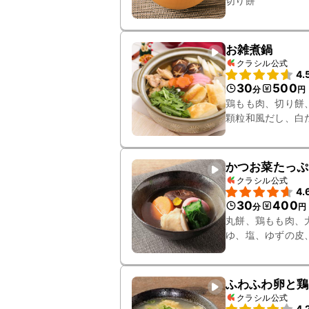
切り餅
お雑煮鍋
クラシル公式
4.
30
500
分
円
鶏もも肉、切り餅
顆粒和風だし、白
かつお菜たっぷ
クラシル公式
4.
30
400
分
円
丸餅、鶏もも肉、
ゆ、塩、ゆずの皮
ふわふわ卵と鶏
クラシル公式
4.