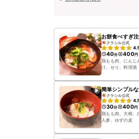
お餅食べすぎ注
クラシル公式
4.
40
400
分
円
鶏もも肉、にんじ
け、せり、料理酒
簡単シンプルな
クラシル公式
4.
30
400
分
円
鶏もも肉、大根、
人参、ゆずの皮