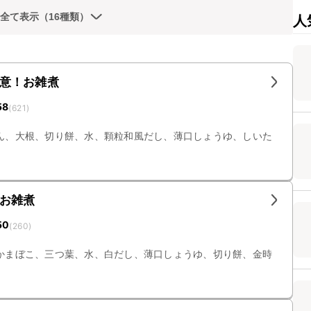
全て表示（16種類）
人
意！お雑煮
58
(
621
)
ん、大根、切り餅、水、顆粒和風だし、薄口しょうゆ、しいた
お雑煮
50
(
260
)
かまぼこ、三つ葉、水、白だし、薄口しょうゆ、切り餅、金時