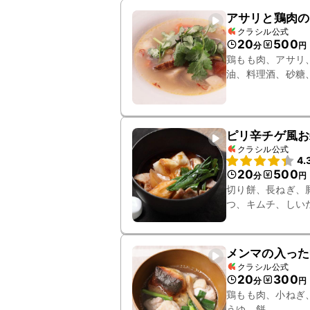
アサリと鶏肉の
クラシル公式
20
500
分
円
鶏もも肉、アサリ
油、料理酒、砂糖
ピリ辛チゲ風お
クラシル公式
4.
20
500
分
円
切り餅、長ねぎ、
つ、キムチ、しい
メンマの入った
クラシル公式
20
300
分
円
鶏もも肉、小ねぎ
うゆ、餅