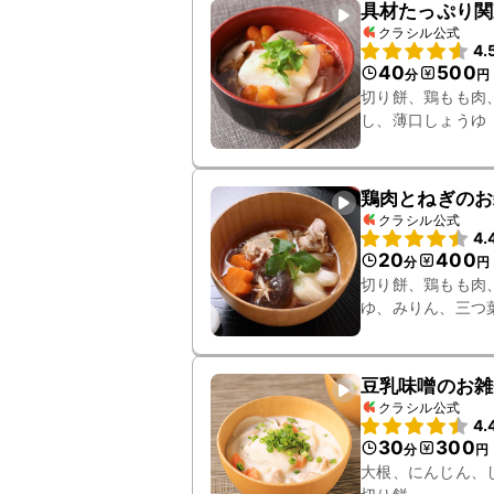
具材たっぷり関
クラシル公式
4.
40
500
分
円
切り餅、鶏もも肉
し、薄口しょうゆ
鶏肉とねぎのお
クラシル公式
4.
20
400
分
円
切り餅、鶏もも肉
ゆ、みりん、三つ
豆乳味噌のお雑
クラシル公式
4.
30
300
分
円
大根、にんじん、