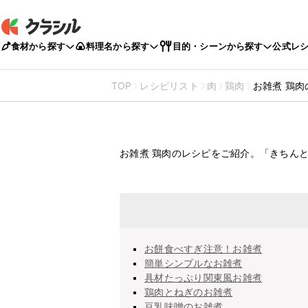
食材から探す
料理名から探す
目的・シーンから探す
公式レ
TOP
レシピリスト
肉
鶏肉
お雑煮 鶏肉
お雑煮
鶏肉のレシ
お雑煮 鶏肉のレシピをご紹介。「きちん
お餅食べすぎ注意！お雑煮
簡単シンプルなお雑煮
具材たっぷり関東風お雑煮
鶏肉とねぎのお雑煮
豆乳味噌のお雑煮