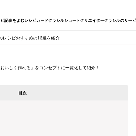
シピ
記事をよむ
レシピカード
クラシルショート
クリエイター
クラシルのサー
のレシピおすすめの16選を紹介
2022.9.15
ピおすすめの16選を紹介
とおいしく作れる」をコンセプトに一覧化して紹介！
目次