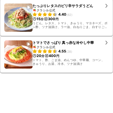
たっぷりレタスのピリ辛サラダうどん
クラシル公式
4.40
(
62
)
15
300
分
円
うどん、レタス、トマト、きゅうり、マヨネーズ、ポ
ン酢、ツナ油漬け、ラー油、白ねりごま、白すりご
ま、ごま油、氷水
トマトでさっぱり 真っ赤な冷やし中華
クラシル公式
4.55
(
28
)
20
400
分
円
トマト、酢、ごま油、めんつゆ、中華麺、コーン、
きゅうり、お湯、冷水、ツナ油漬け