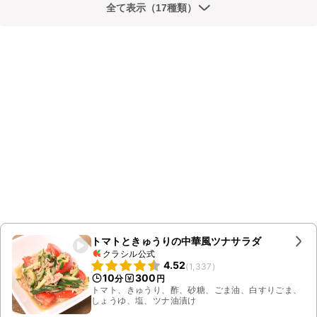
全て表示（17種類）
トマトときゅうりの中華風ツナサラダ
クラシル公式
4.52
(
1,337
)
10
300
分
円
トマト、きゅうり、酢、砂糖、ごま油、白すりごま、
しょうゆ、塩、ツナ油漬け