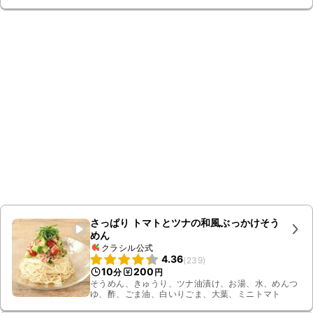
さっぱり トマトとツナの和風ぶっかけそう
めん
クラシル公式
4.36
(
239
)
10
200
分
円
そうめん、きゅうり、ツナ油漬け、お湯、水、めんつ
ゆ、酢、ごま油、白いりごま、大葉、ミニトマト