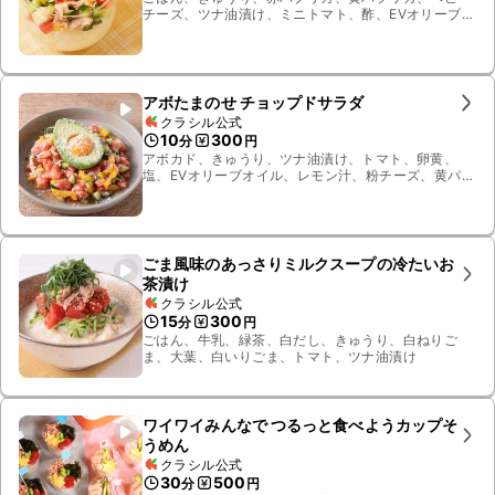
チーズ、ツナ油漬け、ミニトマト、酢、EVオリーブオ
イル、砂糖、グリーンリーフ、塩、粗挽き黒こしょう
アボたまのせ チョップドサラダ
クラシル公式
10
300
分
円
アボカド、きゅうり、ツナ油漬け、トマト、卵黄、
塩、EVオリーブオイル、レモン汁、粉チーズ、黄パプ
リカ、しょうゆ
ごま風味のあっさりミルクスープの冷たいお
茶漬け
クラシル公式
15
300
分
円
ごはん、牛乳、緑茶、白だし、きゅうり、白ねりご
ま、大葉、白いりごま、トマト、ツナ油漬け
ワイワイみんなで つるっと食べようカップそ
うめん
クラシル公式
30
500
分
円