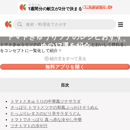
クラシル
無料アプリで開く
1週間分の献立が2分で決まる
トマトきゅうりツナのレシピおすす
2022.10.6
めの17選を紹介
トマトきゅうりツナのレシピをご紹介。「きちんとおいしく作れる」
をコンセプトに一覧化して紹介！
紹介文をすべて見る
無料アプリを開く
目次
トマトときゅうりの中華風ツナサラダ
さっぱり トマトとツナの和風ぶっかけそうめん
たっぷりレタスのピリ辛サラダうどん
トマトでさっぱり 真っ赤な冷やし中華
ツナトマトの冷や汁