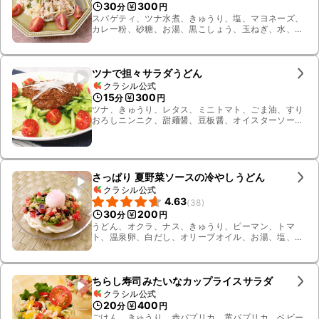
30
300
分
円
スパゲティ、ツナ水煮、きゅうり、塩、マヨネーズ、
カレー粉、砂糖、お湯、黒こしょう、玉ねぎ、水、ミ
ニトマト
ツナで担々サラダうどん
クラシル公式
15
300
分
円
ツナ、きゅうり、レタス、ミニトマト、ごま油、すり
おろしニンニク、甜麺醤、豆板醤、オイスターソー
ス、うどん、水、長ねぎ、鶏ガラスープの素、白ねり
ごま
さっぱり 夏野菜ソースの冷やしうどん
クラシル公式
4.63
(
38
)
30
200
分
円
うどん、オクラ、ナス、きゅうり、ピーマン、トマ
ト、温泉卵、白だし、オリーブオイル、お湯、塩、ツ
ナ油漬け、粗挽き黒こしょう
ちらし寿司みたいなカップライスサラダ
クラシル公式
20
400
分
円
ごはん、きゅうり、赤パプリカ、黄パプリカ、ベビー