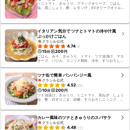
ミニトマト、きゅうり、ブラックオリーブ、ごはん、
塩、黒こしょう、酢、レモン汁、EVオリーブオイル、
はちみつ、ツナ、しょうゆ
イタリアン気分で ツナとトマトの冷や汁風
ぶっかけごはん
クラシル公式
4.74
(
9
)
15
200
分
円
ごはん、みそ、きゅうり、トマト、ツナ油漬け、マヨ
ネーズ、バジル、コンソメ顆粒、冷水、すりおろしニ
ンニク
ツナ缶で簡単 バンバンジー風
クラシル公式
4.52
(
29
)
10
200
分
円
ツナ油漬け、きゅうり、ミニトマト、長ねぎ、しょう
ゆ、酢、白すりごま、砂糖、すりおろしニンニク、
ラー油、水
カレー風味のツナときゅうりのスパサラ
クラシル公式
4.48
(
32
)