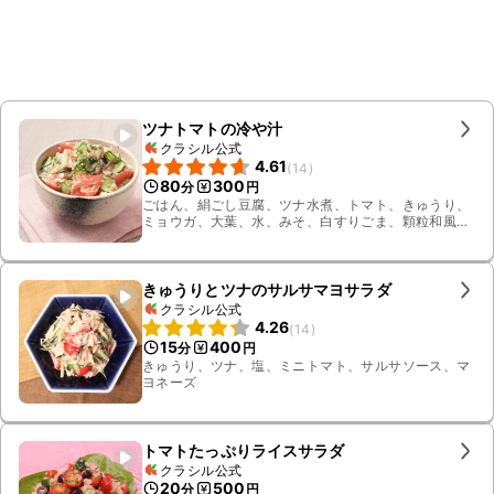
ツナトマトの冷や汁
クラシル公式
4.61
(
14
)
80
300
分
円
ごはん、絹ごし豆腐、ツナ水煮、トマト、きゅうり、
ミョウガ、大葉、水、みそ、白すりごま、顆粒和風だ
し、しょうゆ、ごま油
きゅうりとツナのサルサマヨサラダ
クラシル公式
4.26
(
14
)
15
400
分
円
きゅうり、ツナ、塩、ミニトマト、サルサソース、マ
ヨネーズ
トマトたっぷりライスサラダ
クラシル公式
20
500
分
円