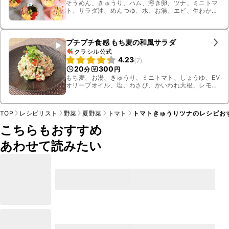
そうめん、きゅうり、ハム、溶き卵、ツナ、ミニトマ
ト、サラダ油、めんつゆ、水、お湯、エビ、生わか
め、枝豆
プチプチ食感 もち麦の和風サラダ
クラシル公式
4.23
(
7
)
20
300
分
円
もち麦、お湯、きゅうり、ミニトマト、しょうゆ、EV
オリーブオイル、塩、わさび、かいわれ大根、レモン
汁、ツナ油漬け
TOP
レシピリスト
野菜
夏野菜
トマト
トマトきゅうりツナのレシピおす
こちらもおすすめ
あわせて読みたい