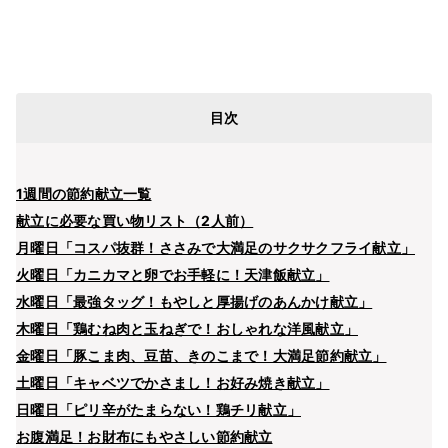
目次
1週間の節約献立一覧
献立に必要な買い物リスト（2人前）
月曜日「コスパ抜群！ささみで大満足のサクサクフライ献立」
火曜日「カニカマと卵でお手軽に！天津飯献立」
水曜日「最強タッグ！もやしと厚揚げのあんかけ献立」
木曜日「鶏むね肉と玉ねぎで！おしゃれな洋風献立」
金曜日「豚こま肉、豆苗、きのこまで！大満足節約献立」
土曜日「キャベツでかさまし！お好み焼き献立」
日曜日「ピリ辛がたまらない！鶏チリ献立」
お腹満足！お財布にもやさしい節約献立