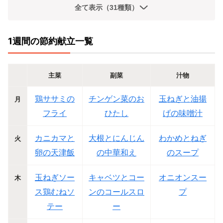
全て表示（31種類）
1週間の節約献立一覧
主菜
副菜
汁物
鶏ササミの
チンゲン菜のお
玉ねぎと油揚
月
フライ
ひたし
げの味噌汁
カニカマと
大根とにんじん
わかめとねぎ
火
卵の天津飯
の中華和え
のスープ
玉ねぎソー
キャベツとコー
オニオンスー
木
ス鶏むねソ
ンのコールスロ
プ
テー
ー