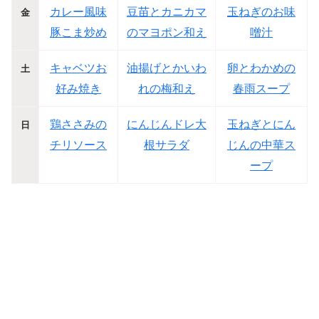
カレー風味
豆苗とカニカマ
玉ねぎのお味
金
豚こま炒め
のマヨポン和え
噌汁
キャベツお
油揚げとかいわ
卵とわかめの
土
好み焼き
れの梅和え
春雨スープ
鶏ささみの
にんじんドレ大
玉ねぎとにん
日
チリソース
根サラダ
じんの中華ス
ープ