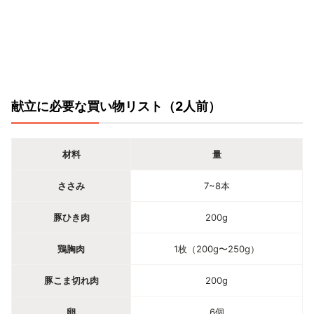
献立に必要な買い物リスト（2人前）
材料
量
ささみ
7~8本
豚ひき肉
200g
鶏胸肉
1枚（200g〜250g）
豚こま切れ肉
200g
卵
6個