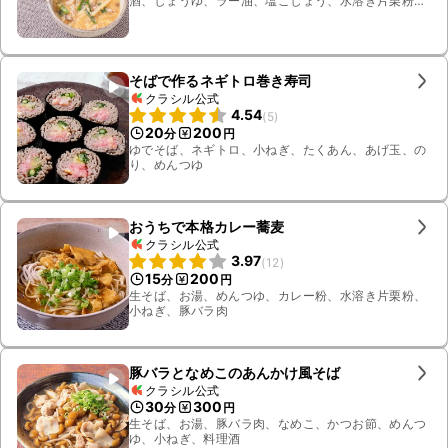
酒、しょうゆ、ラー油、塩こしょう、水溶き片栗粉、
溶き卵、しいたけ、豚バラ肉、タケノコの水煮、長ね
ぎ
そばで作るネギトロ巻き寿司
クラシル公式
4.54
(
5
)
20
200
分
円
ゆでそば、ネギトロ、小ねぎ、たくあん、あげ玉、の
り、めんつゆ
おうちで本格カレー蕎麦
クラシル公式
3.97
(
12
)
15
200
分
円
生そば、お湯、めんつゆ、カレー粉、水溶き片栗粉、
小ねぎ、豚バラ肉
豚バラとなめこのあんかけ風そば
クラシル公式
30
300
分
円
生そば、お湯、豚バラ肉、なめこ、かつお節、めんつ
ゆ、小ねぎ、料理酒