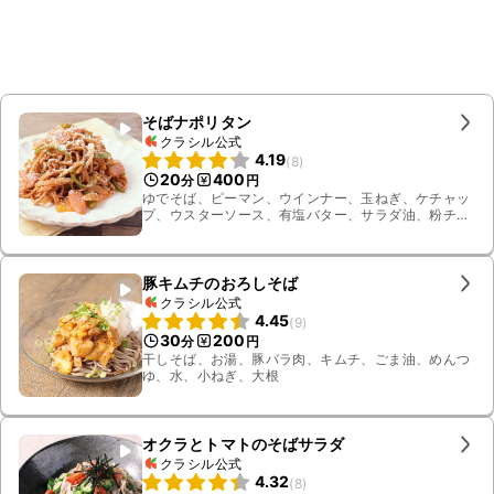
そばナポリタン
クラシル公式
4.19
(
8
)
20
400
分
円
ゆでそば、ピーマン、ウインナー、玉ねぎ、ケチャッ
プ、ウスターソース、有塩バター、サラダ油、粉チー
ズ
豚キムチのおろしそば
クラシル公式
4.45
(
9
)
30
200
分
円
干しそば、お湯、豚バラ肉、キムチ、ごま油、めんつ
ゆ、水、小ねぎ、大根
オクラとトマトのそばサラダ
クラシル公式
4.32
(
8
)