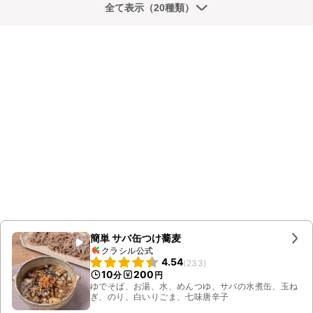
全て表示（20種類）
簡単 サバ缶つけ蕎麦
クラシル公式
4.54
(
233
)
10
200
分
円
ゆでそば、お湯、水、めんつゆ、サバの水煮缶、玉ね
ぎ、のり、白いりごま、七味唐辛子