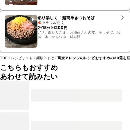
彩り楽しく！超簡単きつねそば
クラシル公式
15
200
分
円
ガリ、白いりごま、お稲荷さんの皮、干しそば、お
湯、水、めんつゆ、錦糸卵
TOP
レシピリスト
麺類
そば
蕎麦アレンジのレシピおすすめの30選を
こちらもおすすめ
あわせて読みたい