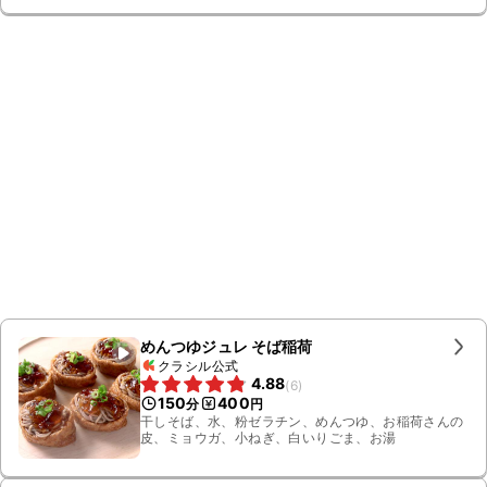
めんつゆジュレ そば稲荷
クラシル公式
4.88
(
6
)
150
400
分
円
干しそば、水、粉ゼラチン、めんつゆ、お稲荷さんの
皮、ミョウガ、小ねぎ、白いりごま、お湯