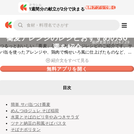
クラシル
無料アプリで開く
1週間分の献立が2分で決まる
蕎麦アレンジのレシピおすすめの30
最終更新日
2024.7.29
選を紹介
つるっとおいしい「蕎麦」を使ったアレンジレシピのご紹介です。サ
バ缶を使ったアレンジや、鶏肉で鴨せいろ風に仕上げたものなど、短
時間で簡単に作れることができるレシピをピックアップしました。ぜ
紹介文をすべて見る
ひおためしくださいね。
無料アプリを開く
目次
簡単 サバ缶つけ蕎麦
めんつゆジュレ そば稲荷
水菜とそばのピリ辛やみつきサラダ
ツナと納豆の和風そばパスタ
そばナポリタン