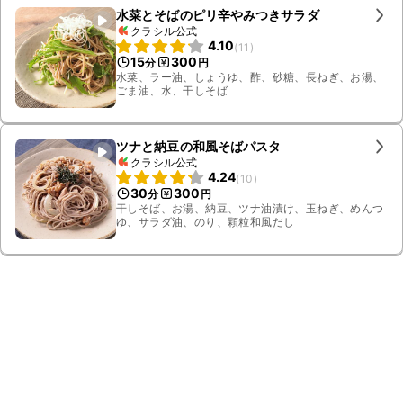
水菜とそばのピリ辛やみつきサラダ
クラシル公式
4.10
(
11
)
15
300
分
円
水菜、ラー油、しょうゆ、酢、砂糖、長ねぎ、お湯、
ごま油、水、干しそば
ツナと納豆の和風そばパスタ
クラシル公式
4.24
(
10
)
30
300
分
円
干しそば、お湯、納豆、ツナ油漬け、玉ねぎ、めんつ
ゆ、サラダ油、のり、顆粒和風だし