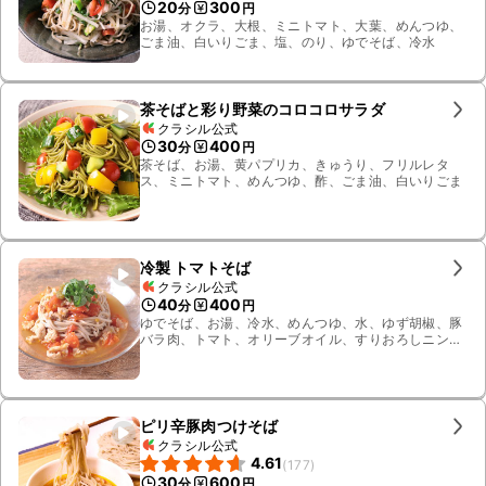
20
300
分
円
お湯、オクラ、大根、ミニトマト、大葉、めんつゆ、
ごま油、白いりごま、塩、のり、ゆでそば、冷水
茶そばと彩り野菜のコロコロサラダ
クラシル公式
30
400
分
円
茶そば、お湯、黄パプリカ、きゅうり、フリルレタ
ス、ミニトマト、めんつゆ、酢、ごま油、白いりごま
冷製 トマトそば
クラシル公式
40
400
分
円
ゆでそば、お湯、冷水、めんつゆ、水、ゆず胡椒、豚
バラ肉、トマト、オリーブオイル、すりおろしニンニ
ク、大葉
ピリ辛豚肉つけそば
クラシル公式
4.61
(
177
)
30
600
分
円