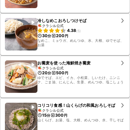
冷しなめこおろしつけそば
クラシル公式
4.38
(
5
)
30
200
分
円
なめこ、ミョウガ、めんつゆ、水、大根、ゆでそば、
お湯
お蕎麦を使った海鮮焼き蕎麦
クラシル公式
20
500
分
円
ゆでそば、エビ、イカ、小松菜、しいたけ、ニンニ
ク、ごま油、にんじん、生姜、めんつゆ、塩こしょう
コリコリ食感！山くらげの和風おろしそば
クラシル公式
15
300
分
円
山くらげ、お湯、塩、大根、めんつゆ、水、干しそば