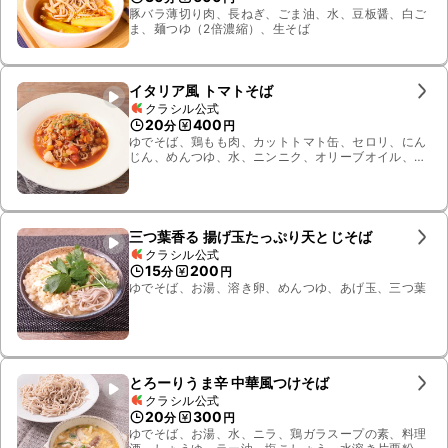
豚バラ薄切り肉、長ねぎ、ごま油、水、豆板醤、白ご
ま、麺つゆ（2倍濃縮）、生そば
イタリア風 トマトそば
クラシル公式
20
400
分
円
ゆでそば、鶏もも肉、カットトマト缶、セロリ、にん
じん、めんつゆ、水、ニンニク、オリーブオイル、パ
セリ
三つ葉香る 揚げ玉たっぷり天とじそば
クラシル公式
15
200
分
円
ゆでそば、お湯、溶き卵、めんつゆ、あげ玉、三つ葉
とろーりうま辛 中華風つけそば
クラシル公式
20
300
分
円
ゆでそば、お湯、水、ニラ、鶏ガラスープの素、料理