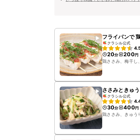
フライパンで 
クラシル公式
4.
20
200
分
円
鶏ささみ、梅干し
ささみときゅう
クラシル公式
4.
30
400
分
円
鶏ささみ、きゅう