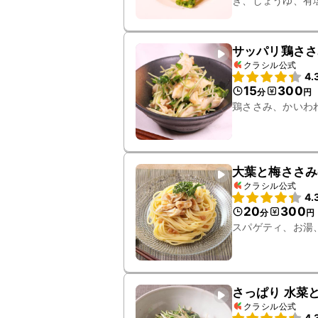
ぎ、しょうゆ、有
サッパリ鶏ささ
クラシル公式
4.
15
300
分
円
鶏ささみ、かいわ
大葉と梅ささみ
クラシル公式
4.
20
300
分
円
スパゲティ、お湯
さっぱり 水菜
クラシル公式
4.