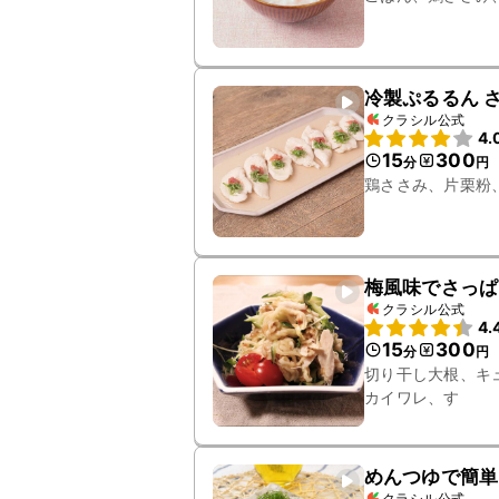
冷製ぷるるん 
クラシル公式
4.
15
300
分
円
鶏ささみ、片栗粉
梅風味でさっぱ
クラシル公式
4.
15
300
分
円
切り干し大根、キ
カイワレ、す
めんつゆで簡単
クラシル公式