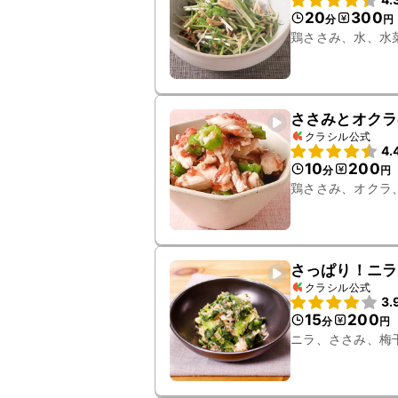
20
300
分
円
鶏ささみ、水、水
ささみとオクラ
クラシル公式
4.
10
200
分
円
鶏ささみ、オクラ
さっぱり！ニラ
クラシル公式
3.
15
200
分
円
ニラ、ささみ、梅