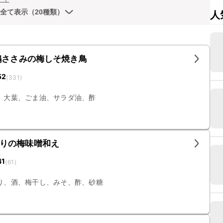
全て表示（20種類）
人
鶏ささみの梅しそ焼き鳥
52
(
331
)
、大葉、ごま油、サラダ油、酢
りの梅味噌和え
41
(
61
)
り、酒、梅干し、みそ、酢、砂糖