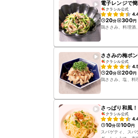
電子レンジで簡
クラシル公式
4.
20
300
分
円
鶏ささみ、料理酒
ささみの梅ポン
クラシル公式
4.
20
200
分
円
鶏ささみ、塩、料
さっぱり和風！
クラシル公式
4.
10
100
分
円
スパゲティ、スパ