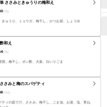
単 ささみときゅうりの梅和え
40
(
79
)
、きゅうり、ミョウガ、梅干し、かつお節、しょうゆ
酢和え
54
(
76
)
理酒、梅干し、ポン酢、大葉、白いりごま
ささみと梅のスパゲティ
46
(
110
)
ゲティの茹で汁、ささみ、梅干し、ごま油、お湯、塩、青ね