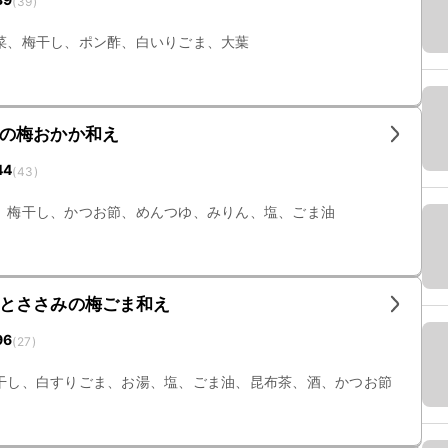
(
39
)
菜、梅干し、ポン酢、白いりごま、大葉
の梅おかか和え
44
(
43
)
、梅干し、かつお節、めんつゆ、みりん、塩、ごま油
とささみの梅ごま和え
96
(
27
)
干し、白すりごま、お湯、塩、ごま油、昆布茶、酒、かつお節