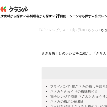
食材から探す
料理名から探す
目的・シーンから探す
公式レ
TOP
レシピリスト
肉
鶏肉
ささみ
さ
ささみ梅干しの
ささみ梅干しのレシピをご紹介。「きちん
フライパンで 鶏ささみの梅しそ焼き
ささみときゅうりの梅味噌和え
電子レンジで簡単 ささみときゅうり
ささみの梅ポン酢和え
さっぱり和風！ささみと梅のスパゲ