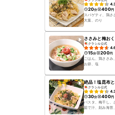
4.
20
400
分
円
スパゲティ、鶏さ
大葉、のり
ささみと梅おく
クラシル公式
4.
15
200
分
円
ごはん、鶏ささみ
お節、塩
絶品！塩昆布と
クラシル公式
4.
30
400
分
円
パスタ、梅干し、
茹で汁、刻み海苔