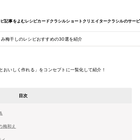
シピ
記事をよむ
レシピカード
クラシルショート
クリエイター
クラシルのサー
さみ梅干しのレシピおすすめの30選を紹介
レシピおすすめの30選を紹介
2022.11.24
とおいしく作れる」をコンセプトに一覧化して紹介！
目次
鳥
の梅和え
ティ