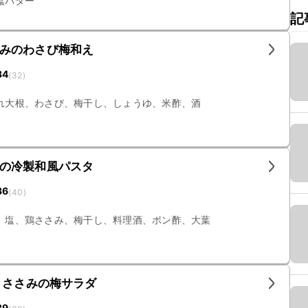
塩バター
記
みのわさび梅和え
34
(
32
)
れ大根、わさび、梅干し、しょうゆ、米酢、酒
の冷製和風パスタ
36
(
40
)
、塩、鶏ささみ、梅干し、料理酒、ポン酢、大葉
とささみの梅サラダ
39