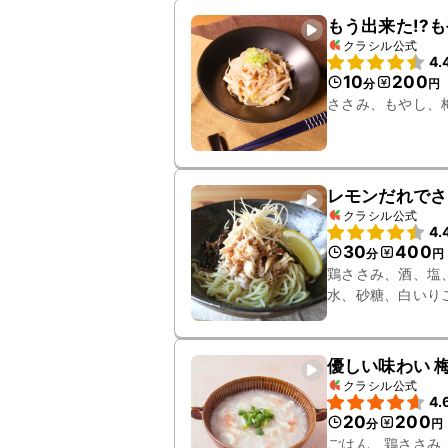
もう出来た!?
クラシル公式
4.
10
200
分
円
ささみ、もやし、
レモンだれでさ
クラシル公式
4.
30
400
分
円
鶏ささみ、酒、塩
水、砂糖、白いり
優しい味わい 
クラシル公式
4.
20
200
分
円
ごはん、鶏ささみ