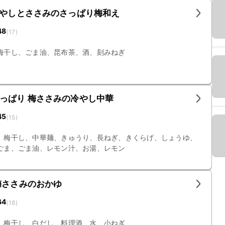
もやしとささみのさっぱり梅和え
48
(
17
)
梅干し、ごま油、昆布茶、酒、刻みねぎ
っぱり 梅ささみの冷やし中華
45
(
15
)
、梅干し、中華麺、きゅうり、長ねぎ、きくらげ、しょうゆ、
ごま、ごま油、レモン汁、お湯、レモン
梅ささみのおかゆ
64
(
18
)
、梅干し、白だし、料理酒、水、小ねぎ