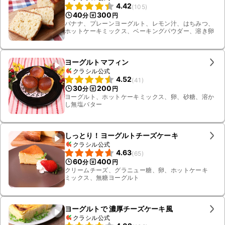
4.42
(
105
)
40
300
分
円
バナナ、プレーンヨーグルト、レモン汁、はちみつ、
ホットケーキミックス、ベーキングパウダー、溶き卵
ヨーグルトマフィン
クラシル公式
4.52
(
41
)
30
200
分
円
ヨーグルト、ホットケーキミックス、卵、砂糖、溶か
し無塩バター
しっとり！ヨーグルトチーズケーキ
クラシル公式
4.63
(
65
)
60
400
分
円
クリームチーズ、グラニュー糖、卵、ホットケーキ
ミックス、無糖ヨーグルト
ヨーグルトで 濃厚チーズケーキ風
クラシル公式