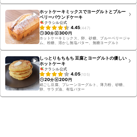
ホットケーキミックスでヨーグルトとブルー
ベリーパウンドケーキ
クラシル公式
4.45
(
447
)
30
300
分
円
ホットケーキミックス、卵、砂糖、ブルーベリージャ
ム、粉糖、溶かし無塩バター、無糖ヨーグルト
しっとりもちもち 豆腐とヨーグルトの優しい
ホットケーキ
クラシル公式
4.05
(
105
)
20
200
分
円
絹ごし豆腐、プレーンヨーグルト、薄力粉、砂糖、
卵、サラダ油、有塩バター