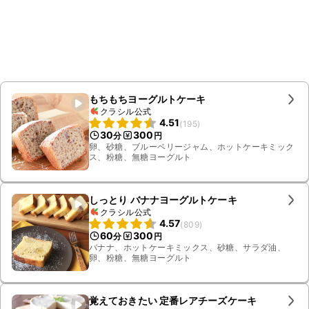
もちもちヨーグルトケーキ
クラシル公式
4.51
(
195
)
30
300
分
円
卵、砂糖、ブルーベリージャム、ホットケーキミック
ス、粉糖、無糖ヨーグルト
しっとり バナナヨーグルトケーキ
クラシル公式
4.57
(
809
)
60
300
分
円
バナナ、ホットケーキミックス、砂糖、サラダ油、
卵、粉糖、無糖ヨーグルト
覚えておきたい 定番レアチーズケーキ