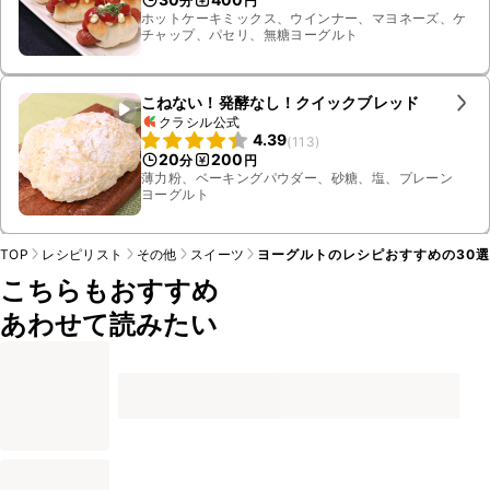
分
円
ホットケーキミックス、ウインナー、マヨネーズ、ケ
チャップ、パセリ、無糖ヨーグルト
こねない！発酵なし！クイックブレッド
クラシル公式
4.39
(
113
)
20
200
分
円
薄力粉、ベーキングパウダー、砂糖、塩、プレーン
ヨーグルト
TOP
レシピリスト
その他
スイーツ
ヨーグルトのレシピおすすめの30
こちらもおすすめ
あわせて読みたい