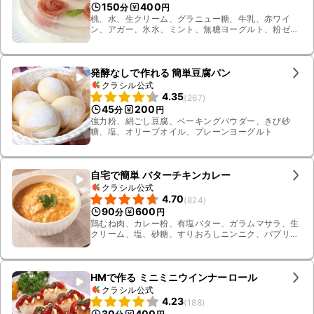
150
400
分
円
桃、水、生クリーム、グラニュー糖、牛乳、赤ワイ
ン、アガー、氷水、ミント、無糖ヨーグルト、粉ゼラ
チン
発酵なしで作れる 簡単豆腐パン
クラシル公式
4.35
(
267
)
45
200
分
円
強力粉、絹ごし豆腐、ベーキングパウダー、きび砂
糖、塩、オリーブオイル、プレーンヨーグルト
自宅で簡単 バターチキンカレー
クラシル公式
4.70
(
824
)
90
600
分
円
鶏むね肉、カレー粉、有塩バター、ガラムマサラ、生
クリーム、塩、砂糖、すりおろしニンニク、パプリカ
パウダー、イタリアンパセリ、ターメリック、玉ね
ぎ、カットトマト缶、無糖ヨーグルト
HMで作る ミニミニウインナーロール
クラシル公式
4.23
(
188
)
30
400