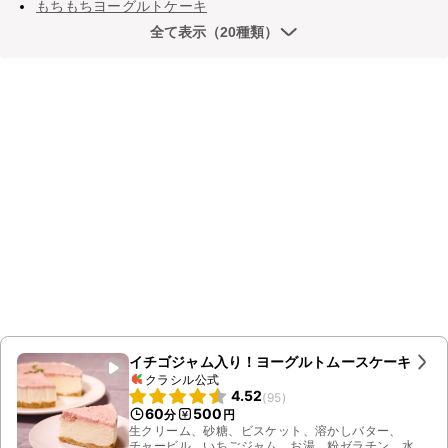
もちもちヨーグルトケーキ
全て表示（20種類）
イチゴジャム入り！ヨーグルトムースケーキ
クラシル公式
4.52
(
95
)
60
500
分
円
生クリーム、砂糖、ビスケット、溶かしバター、
チャービル、いちごジャム、お湯、粉ゼラチン、水、