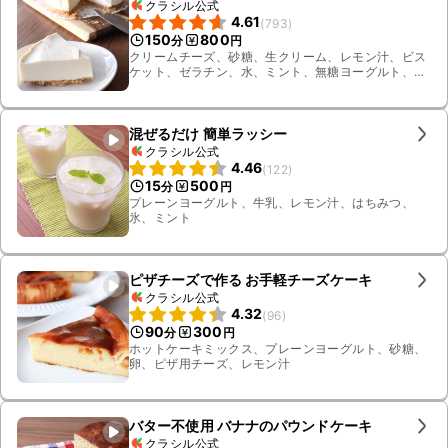
クラシル公式
4.61
(
793
)
150
800
分
円
クリームチーズ、砂糖、生クリーム、レモン汁、ビス
ケット、ゼラチン、水、ミント、無糖ヨーグルト、溶
かし無塩バター
混ぜるだけ 簡単ラッシー
クラシル公式
4.46
(
122
)
15
500
分
円
プレーンヨーグルト、牛乳、レモン汁、はちみつ、
氷、ミント
ピザチーズで作る お手軽チーズケーキ
クラシル公式
4.32
(
96
)
90
300
分
円
ホットケーキミックス、プレーンヨーグルト、砂糖、
卵、ピザ用チーズ、レモン汁
バター不使用 バナナのパウンドケーキ
クラシル公式