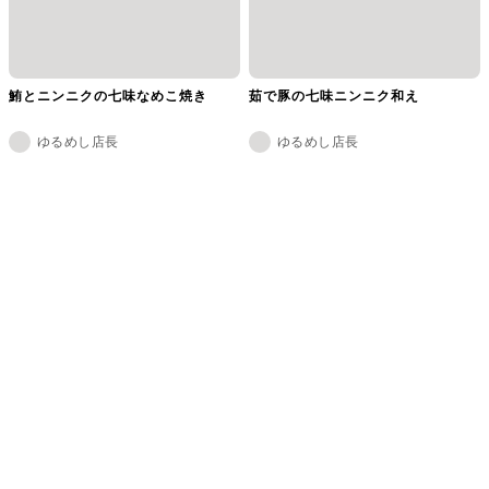
鮪とニンニクの七味なめこ焼き
茹で豚の七味ニンニク和え
ゆるめし店長
ゆるめし店長