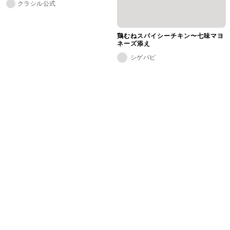
クラシル公式
鶏むねスパイシーチキン〜七味マヨ
ネーズ添え
シゲパピ