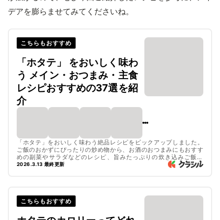
デアを膨らませてみてくださいね。
こちらもおすすめ
「ホタテ」 をおいしく味わ
う メイン・おつまみ・主食
レシピおすすめの37選を紹
介
「ホタテ」をおいしく味わう絶品レシピをピックアップしました。
ご飯のおかずにぴったりの炒め物から、お酒のおつまみにもおすす
めの副菜やサラダなどのレシピ、旨みたっぷりの炊き込みご飯な
ど、たくさんのレシピをご紹介しています。ぜひチェックしてみて
2026.3.13 最終更新
くださいね。
こちらもおすすめ