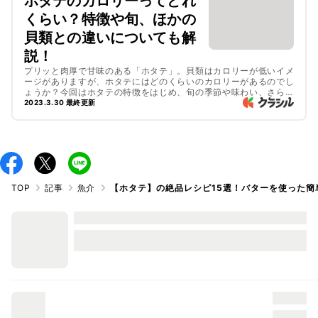
ホタテのカロリーってどれ
くらい？特徴や旬、ほかの
貝類との違いについても解
説！
プリッと肉厚で甘味のある「ホタテ」。貝類はカロリーが低いイメ
ージがありますが、ホタテにはどのくらいのカロリーがあるのでし
ょうか？今回はホタテの特徴をはじめ、旬の季節や味わい、さらに
カロリー、ほかの貝との違いなどをご紹介します。記事後半でご紹
2023.3.30 最終更新
介する、バラエティ豊富なホタテレシピは必見ですよ！
TOP
記事
魚介
【ホタテ】の絶品レシピ15選！バターを使った簡