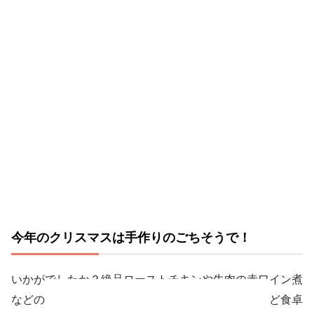
今年のクリスマスは手作りのごちそうで！
いかがでしたか？絶品ローストチキンや牛肉の赤ワイン煮
などの肉料理から、パイ包み焼きやブイヤベースなど食卓