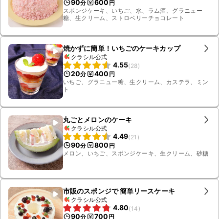
90
600
分
円
スポンジケーキ、いちご、水、ラム酒、グラニュー
糖、生クリーム、ストロベリーチョコレート
焼かずに簡単！いちごのケーキカップ
クラシル公式
4.55
(
28
)
20
400
分
円
いちご、グラニュー糖、生クリーム、カステラ、ミン
ト
丸ごとメロンのケーキ
クラシル公式
4.49
(
21
)
90
800
分
円
メロン、いちご、スポンジケーキ、生クリーム、砂糖
市販のスポンジで 簡単リースケーキ
クラシル公式
4.80
(
14
)
90
700
分
円