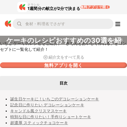
クラシル
無料アプリで開く
1週間分の献立が2分で決まる
いちご
ケーキのレシピおすすめの30選を紹
2022.8.26
いちご ケーキのレシピをご紹介。「きちんとおいしく作れる」をコン
介
セプトに一覧化して紹介！
紹介文をすべて見る
無料アプリを開く
目次
誕生日ケーキに！いちごのデコレーションケーキ
記念日に作りたい デコレーションケーキ
キャンドル風クリスマスケーキ
特別な日に作りたい！手作りショートケーキ
超濃厚 スティックチョコケーキ