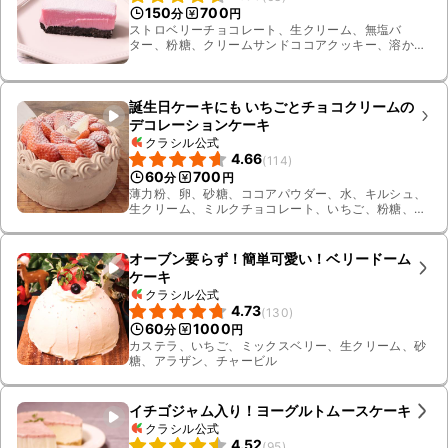
150
700
分
円
ストロベリーチョコレート、生クリーム、無塩バ
ター、粉糖、クリームサンドココアクッキー、溶かし
無塩バター
誕生日ケーキにも いちごとチョコクリームの
デコレーションケーキ
クラシル公式
4.66
(
114
)
60
700
分
円
薄力粉、卵、砂糖、ココアパウダー、水、キルシュ、
生クリーム、ミルクチョコレート、いちご、粉糖、お
湯、氷水、溶かしバター
オーブン要らず！簡単可愛い！ベリードーム
ケーキ
クラシル公式
4.73
(
130
)
60
1000
分
円
カステラ、いちご、ミックスベリー、生クリーム、砂
糖、アラザン、チャービル
イチゴジャム入り！ヨーグルトムースケーキ
クラシル公式
4.52
(
95
)