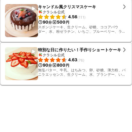
キャンドル風クリスマスケーキ
クラシル公式
4.56
(
111
)
90
500
分
円
スポンジケーキ、生クリーム、砂糖、ココアパウ
ダー、水、粉ゼラチン、いちご、ブルーベリー、ラズ
ベリー、チャービル、粉糖
特別な日に作りたい！手作りショートケーキ
クラシル公式
4.63
(
76
)
90
800
分
円
無塩バター、牛乳、はちみつ、卵、砂糖、薄力粉、バ
ニラエッセンス、生クリーム、水、ブランデー、いち
ご、氷水、ミント