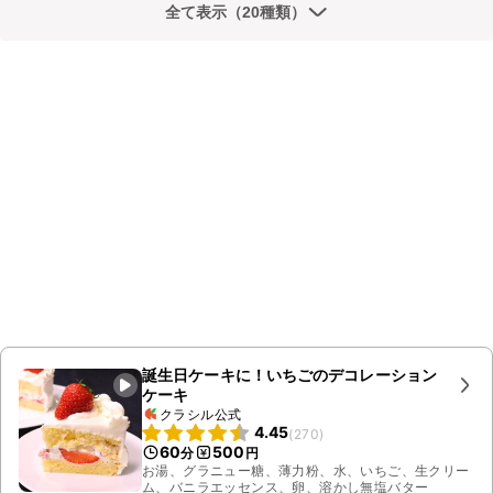
全て表示（20種類）
誕生日ケーキに！いちごのデコレーション
ケーキ
クラシル公式
4.45
(
270
)
60
500
分
円
お湯、グラニュー糖、薄力粉、水、いちご、生クリー
ム、バニラエッセンス、卵、溶かし無塩バター