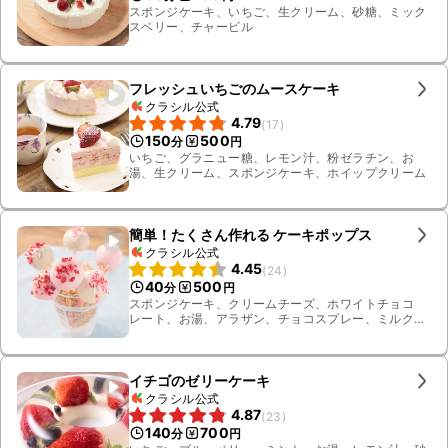
スポンジケーキ、いちご、生クリーム、砂糖、ミック
スベリー、チャービル
フレッシュいちごのムースケーキ
クラシル公式
4.79
(
17
)
150
500
分
円
いちご、グラニュー糖、レモン汁、粉ゼラチン、お
湯、生クリーム、スポンジケーキ、ホイップクリーム
簡単！たくさん作れる ケーキポップス
クラシル公式
4.45
(
24
)
40
500
分
円
スポンジケーキ、クリームチーズ、ホワイトチョコ
レート、お湯、アラザン、チョコスプレー、ミルク
チョコレート、ストロベリーチョコレート、アーモン
ドダイス
イチゴのゼリーケーキ
クラシル公式
4.87
(
23
)
140
700
分
円