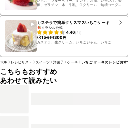
いちご、ブルーベリー、ミント、お湯、レモン汁、砂
糖、ゼラチン、水、牛乳、生クリーム、無糖ヨーグル
ト
カステラで簡単クリスマスいちごケーキ
クラシル公式
4.46
(
21
)
15
300
分
円
カステラ、生クリーム、いちごジャム、いちご
TOP
レシピリスト
スイーツ
洋菓子
ケーキ
いちご ケーキのレシピおす
こちらもおすすめ
あわせて読みたい