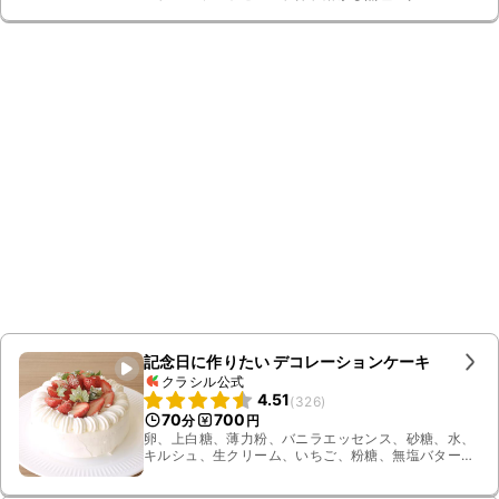
記念日に作りたい デコレーションケーキ
クラシル公式
4.51
(
326
)
70
700
分
円
卵、上白糖、薄力粉、バニラエッセンス、砂糖、水、
キルシュ、生クリーム、いちご、粉糖、無塩バター、
牛乳、お湯、氷水