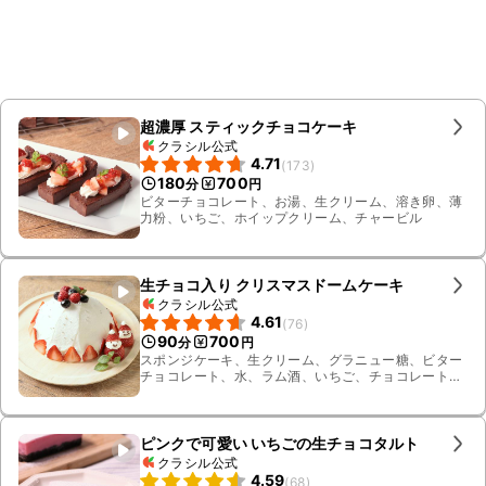
超濃厚 スティックチョコケーキ
クラシル公式
4.71
(
173
)
180
700
分
円
ビターチョコレート、お湯、生クリーム、溶き卵、薄
力粉、いちご、ホイップクリーム、チャービル
生チョコ入り クリスマスドームケーキ
クラシル公式
4.61
(
76
)
90
700
分
円
スポンジケーキ、生クリーム、グラニュー糖、ビター
チョコレート、水、ラム酒、いちご、チョコレートペ
ン、アラザン、ミックスベリー、ミント
ピンクで可愛い いちごの生チョコタルト
クラシル公式
4.59
(
68
)