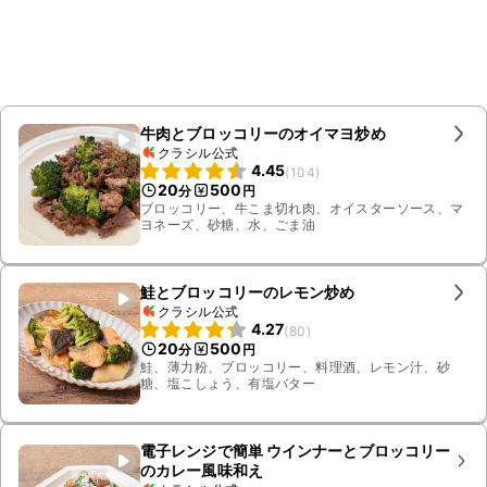
牛肉とブロッコリーのオイマヨ炒め
クラシル公式
4.45
(
104
)
20
500
分
円
ブロッコリー、牛こま切れ肉、オイスターソース、マ
ヨネーズ、砂糖、水、ごま油
鮭とブロッコリーのレモン炒め
クラシル公式
4.27
(
80
)
20
500
分
円
鮭、薄力粉、ブロッコリー、料理酒、レモン汁、砂
糖、塩こしょう、有塩バター
電子レンジで簡単 ウインナーとブロッコリー
のカレー風味和え