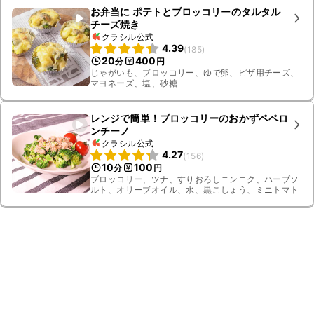
お弁当に ポテトとブロッコリーのタルタル
チーズ焼き
クラシル公式
4.39
(
185
)
20
400
分
円
じゃがいも、ブロッコリー、ゆで卵、ピザ用チーズ、
マヨネーズ、塩、砂糖
レンジで簡単！ブロッコリーのおかずペペロ
ンチーノ
クラシル公式
4.27
(
156
)
10
100
分
円
ブロッコリー、ツナ、すりおろしニンニク、ハーブソ
ルト、オリーブオイル、水、黒こしょう、ミニトマト