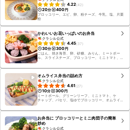
4.22
(
42
)
20
400
分
円
ブロッコリー、エビ、卵、粉チーズ、牛乳、塩、片栗
粉
かわいいお花いっぱいのお弁当
クラシル公式
4.45
(
37
)
30
300
分
円
ごはん、焼き海苔、卵、砂糖、みりん、ミートボー
ル、スライスチーズ、ブロッコリー、ミニトマト、ハ
ム、ウインナー、塩、サラダ油、しそふりかけ
オムライス弁当の詰め方
クラシル公式
4.61
(
27
)
10
300
分
円
ミートボール、グリーンリーフ、ミニトマト、ケ
チャップ、パセリ、塩ゆでブロッコリー、オムライ
ス、ポテトチーズ春巻き、にんじんとエリンギのカ
レー風味和え、アスパラのベーコンチーズ巻き
お弁当に ブロッコリーとミニ肉団子の簡単
炒め
クラシル公式