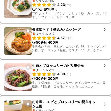
クラシル公式
4.23
(
70
)
15
200
分
円
ブロッコリー、ウインナー、しょうゆ、カレー粉、EV
オリーブオイル、粉チーズ、水
失敗知らず！煮込みハンバーグ
クラシル公式
4.57
(
710
)
50
400
分
円
牛豚合びき肉、玉ねぎ、エリンギ、卵、ナツメグ、パ
ン粉、水、コンソメ顆粒、ウスターソース、ケチャッ
プ、有塩バター、ブロッコリー、にんじん、しめじ、
サラダ油、塩、黒こしょう、薄力粉
牛肉とブロッコリーのピリ辛炒め
クラシル公式
4.30
(
41
)
20
300
分
円
牛こま切れ肉、ブロッコリー、オイスターソース、豆
板醤、料理酒、ごま油、すりおろしニンニク
お弁当に エビとブロッコリーの簡単キッ
シュ風
クラシル公式