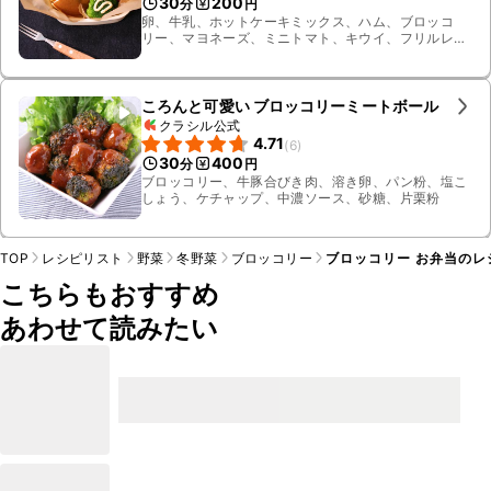
30
200
分
円
卵、牛乳、ホットケーキミックス、ハム、ブロッコ
リー、マヨネーズ、ミニトマト、キウイ、フリルレタ
ス、塩、サラダ油
ころんと可愛い ブロッコリーミートボール
クラシル公式
4.71
(
6
)
30
400
分
円
ブロッコリー、牛豚合びき肉、溶き卵、パン粉、塩こ
しょう、ケチャップ、中濃ソース、砂糖、片栗粉
TOP
レシピリスト
野菜
冬野菜
ブロッコリー
ブロッコリー お弁当のレ
こちらもおすすめ
あわせて読みたい