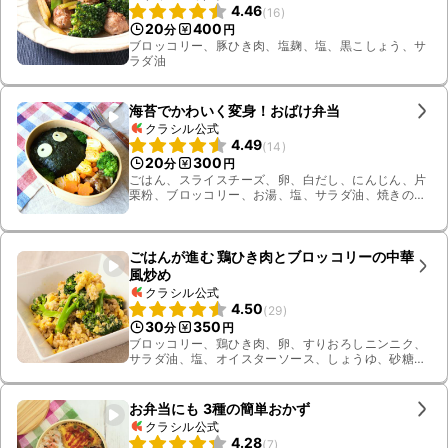
4.46
(
16
)
20
400
分
円
ブロッコリー、豚ひき肉、塩麹、塩、黒こしょう、サ
ラダ油
海苔でかわいく変身！おばけ弁当
クラシル公式
4.49
(
14
)
20
300
分
円
ごはん、スライスチーズ、卵、白だし、にんじん、片
栗粉、ブロッコリー、お湯、塩、サラダ油、焼きの
り、豚バラ肉、ふりかけ、焼肉のタレ
ごはんが進む 鶏ひき肉とブロッコリーの中華
風炒め
クラシル公式
4.50
(
29
)
30
350
分
円
ブロッコリー、鶏ひき肉、卵、すりおろしニンニク、
サラダ油、塩、オイスターソース、しょうゆ、砂糖、
みりん、ごま油、鶏ガラスープの素
お弁当にも 3種の簡単おかず
クラシル公式
4.28
(
7
)