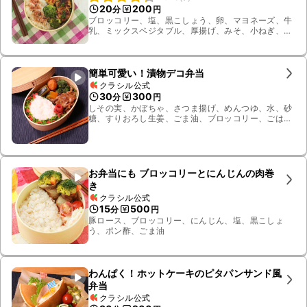
20
200
分
円
ブロッコリー、塩、黒こしょう、卵、マヨネーズ、牛
乳、ミックスベジタブル、厚揚げ、みそ、小ねぎ、ケ
チャップ、薄切りロングベーコン
簡単可愛い！漬物デコ弁当
クラシル公式
30
300
分
円
しその実、かぼちゃ、さつま揚げ、めんつゆ、水、砂
糖、すりおろし生姜、ごま油、ブロッコリー、ごは
ん、梅しば、豚肉
お弁当にも ブロッコリーとにんじんの肉巻
き
クラシル公式
15
500
分
円
豚ロース、ブロッコリー、にんじん、塩、黒こしょ
う、ポン酢、ごま油
わんぱく！ホットケーキのピタパンサンド風
弁当
クラシル公式