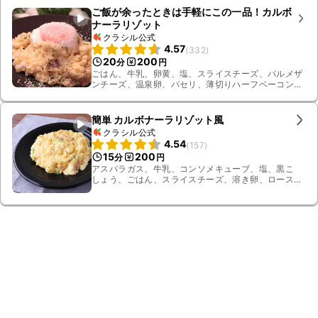
ご飯が余ったときは手軽にこの一品！カルボ
ナーラリゾット
クラシル公式
4.57
(
332
)
20
200
分
円
ごはん、牛乳、卵黄、塩、スライスチーズ、パルメザ
ンチーズ、温泉卵、パセリ、薄切りハーフベーコン、
コンソメキューブ
簡単 カルボナーラリゾット風
クラシル公式
4.54
(
157
)
15
200
分
円
アスパラガス、牛乳、コンソメキューブ、塩、黒こ
しょう、ごはん、スライスチーズ、溶き卵、ロースハ
ム