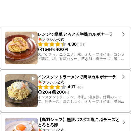
レンジで簡単 とろとろ半熟カルボナーラ
クラシル公式
4.36
(
101
)
15
400
分
円
スパゲティ、ニンニク、水、オリーブオイル、コンソ
メ顆粒、塩、有塩バター、溶き卵、粉チーズ、黒こ
しょう、パセリ、ブロックベーコン
インスタントラーメンで簡単カルボナーラ
クラシル公式
4.17
(
46
)
20
200
分
円
インスタントラーメン、牛乳、溶き卵、付属のスー
プ、粉チーズ、黒こしょう、オリーブオイル、温泉
卵、ブロックベーコン
【鳥羽シェフ】無限パスタ2 塩こぶチーズと
とろとろ卵
クラシル公式