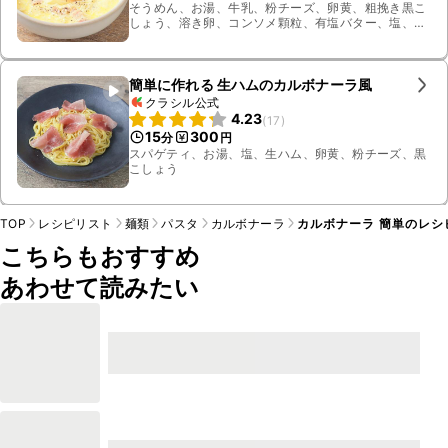
そうめん、お湯、牛乳、粉チーズ、卵黄、粗挽き黒こ
しょう、溶き卵、コンソメ顆粒、有塩バター、塩、薄
切りロングベーコン
簡単に作れる 生ハムのカルボナーラ風
クラシル公式
4.23
(
17
)
15
300
分
円
スパゲティ、お湯、塩、生ハム、卵黄、粉チーズ、黒
こしょう
TOP
レシピリスト
麺類
パスタ
カルボナーラ
カルボナーラ 簡単のレシ
こちらもおすすめ
あわせて読みたい