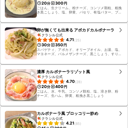
20
300
分
円
ごはん、生クリーム、粉チーズ、コンソメ顆粒、粗挽
き黒こしょう、塩、卵黄、パセリ、有塩バター、ブ
ロックベーコン
卵が無くても出来る アボカドカルボナーラ
クラシル公式
4.71
(
25
)
30
350
分
円
スパゲティ、アボカド、オリーブオイル、お湯、塩、
マヨネーズ、パルメザンチーズ、黒こしょう、すりお
ろしニンニク、コンソメ顆粒、玉ねぎ、茹で汁、薄切
りハーフベーコン
濃厚 カルボナーラリゾット風
クラシル公式
4.70
(
28
)
20
400
分
円
ごはん、水、牛乳、コンソメ顆粒、塩、溶き卵、粉
チーズ、生ハム、卵黄、粗挽き黒こしょう
カルボナーラ風 ブロッコリー炒め
クラシル公式
4.21
(
85
)