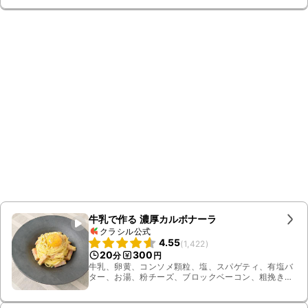
牛乳で作る 濃厚カルボナーラ
クラシル公式
4.55
(
1,422
)
20
300
分
円
牛乳、卵黄、コンソメ顆粒、塩、スパゲティ、有塩バ
ター、お湯、粉チーズ、ブロックベーコン、粗挽き黒
こしょう