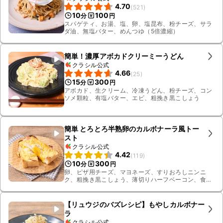
4.70
(
521
)
10
100
分
円
スパゲティ、お湯、塩、卵、塩昆布、粉チーズ、サラ
ダ油、無塩バター、めんつゆ（5倍濃縮）
簡単！濃厚アボカドクリーミーうどん
クラシル公式
4.66
(
25
)
15
300
分
円
アボカド、生クリーム、冷凍うどん、粉チーズ、コン
ソメ顆粒、有塩バター、エビ、粗挽き黒こしょう
簡単 とろとろ半熟卵のカルボナーラ風トー
スト
クラシル公式
4.42
(
119
)
10
300
分
円
卵、ピザ用チーズ、マヨネーズ、すりおろしニンニ
ク、粗挽き黒こしょう、薄切りハーフベーコン、食パ
ン(6枚切り)
【リュウジのバズレシピ】もやしカルボナー
ラ
クラシル公式