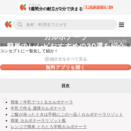
クラシル
無料アプリで開く
1週間分の献立が2分で決まる
カルボナーラ
2022.5.25
簡単のレシピおすすめの30選を紹介
カルボナーラ 簡単のレシピをご紹介。「きちんとおいしく作れる」を
コンセプトに一覧化して紹介！
紹介文をすべて見る
無料アプリを開く
目次
簡単！牛乳でつくるカルボナーラ
牛乳で作る 濃厚カルボナーラ
ご飯が余ったときは手軽にこの一品！カルボナーラリゾット
簡単 カルボナーラリゾット風
レンジで簡単 とろとろ半熟カルボナーラ