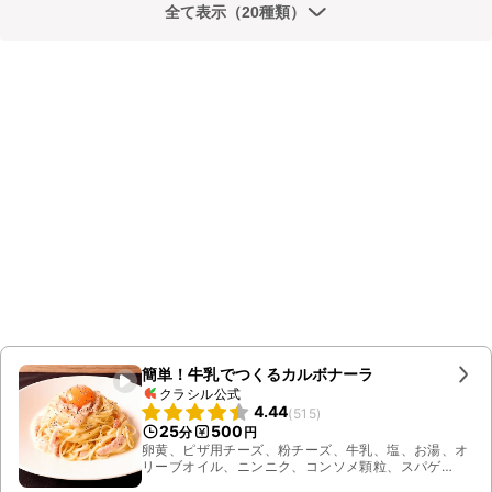
全て表示（20種類）
簡単！牛乳でつくるカルボナーラ
クラシル公式
4.44
(
515
)
25
500
分
円
卵黄、ピザ用チーズ、粉チーズ、牛乳、塩、お湯、オ
リーブオイル、ニンニク、コンソメ顆粒、スパゲ
ティ、粗挽き黒こしょう、厚切りハーフベーコン