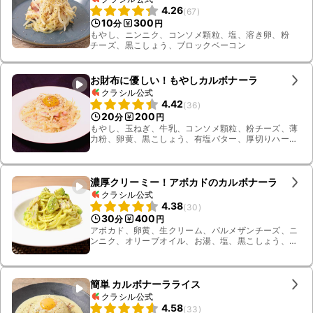
4.26
(
67
)
10
300
分
円
もやし、ニンニク、コンソメ顆粒、塩、溶き卵、粉
チーズ、黒こしょう、ブロックベーコン
お財布に優しい！もやしカルボナーラ
クラシル公式
4.42
(
36
)
20
200
分
円
もやし、玉ねぎ、牛乳、コンソメ顆粒、粉チーズ、薄
力粉、卵黄、黒こしょう、有塩バター、厚切りハーフ
ベーコン
濃厚クリーミー！アボカドのカルボナーラ
クラシル公式
4.38
(
30
)
30
400
分
円
アボカド、卵黄、生クリーム、パルメザンチーズ、ニ
ンニク、オリーブオイル、お湯、塩、黒こしょう、ス
パゲティ、薄切りハーフベーコン
簡単 カルボナーラライス
クラシル公式
4.58
(
33
)