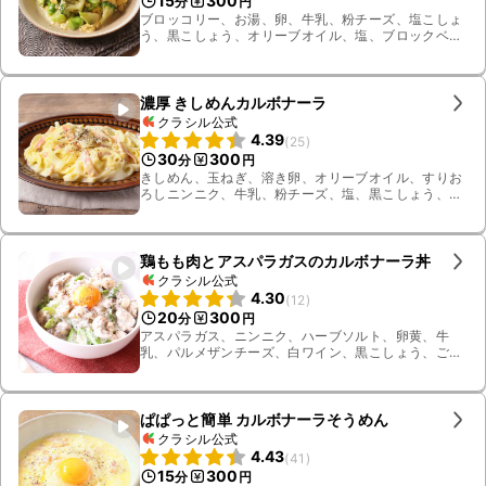
15
300
分
円
ブロッコリー、お湯、卵、牛乳、粉チーズ、塩こしょ
う、黒こしょう、オリーブオイル、塩、ブロックベー
コン
濃厚 きしめんカルボナーラ
クラシル公式
4.39
(
25
)
30
300
分
円
きしめん、玉ねぎ、溶き卵、オリーブオイル、すりお
ろしニンニク、牛乳、粉チーズ、塩、黒こしょう、薄
切りハーフベーコン
鶏もも肉とアスパラガスのカルボナーラ丼
クラシル公式
4.30
(
12
)
20
300
分
円
アスパラガス、ニンニク、ハーブソルト、卵黄、牛
乳、パルメザンチーズ、白ワイン、黒こしょう、ごは
ん、玉ねぎ、スライスチーズ、鶏もも肉、有塩バター
ぱぱっと簡単 カルボナーラそうめん
クラシル公式
4.43
(
41
)
15
300
分
円