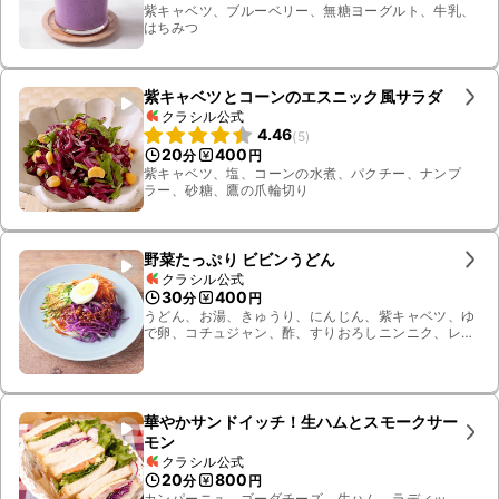
紫キャベツ、ブルーベリー、無糖ヨーグルト、牛乳、
はちみつ
紫キャベツとコーンのエスニック風サラダ
クラシル公式
4.46
(
5
)
20
400
分
円
紫キャベツ、塩、コーンの水煮、パクチー、ナンプ
ラー、砂糖、鷹の爪輪切り
野菜たっぷり ビビンうどん
クラシル公式
30
400
分
円
うどん、お湯、きゅうり、にんじん、紫キャベツ、ゆ
で卵、コチュジャン、酢、すりおろしニンニク、レモ
ン汁、ごま油、砂糖、白いりごま、塩
華やかサンドイッチ！生ハムとスモークサー
モン
クラシル公式
20
800
分
円
カンパーニュ、ゴーダチーズ、生ハム、ラディッ