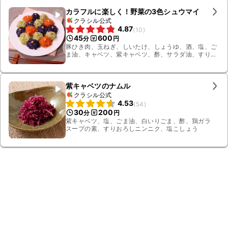
カラフルに楽しく！野菜の3色シュウマイ
クラシル公式
4.87
(
10
)
45
600
分
円
豚ひき肉、玉ねぎ、しいたけ、しょうゆ、酒、塩、ご
ま油、キャベツ、紫キャベツ、酢、サラダ油、すりお
ろし生姜、ニンジン、練りからし
紫キャベツのナムル
クラシル公式
4.53
(
54
)
30
200
分
円
紫キャベツ、塩、ごま油、白いりごま、酢、鶏ガラ
スープの素、すりおろしニンニク、塩こしょう