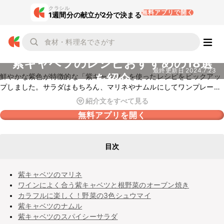
クラシル
無料アプリで開く
1週間分の献立が2分で決まる
紫キャベツのレシピおすすめの18選
最終更新日
2024.7.23
を紹介
鮮やかな紫色が特徴的な「紫キャベツ」を使ったレシピをピックアッ
プしました。サラダはもちろん、マリネやナムルにしてワンプレート
などに添えることで、食卓が華やかになりますよ。サンドイッチの具
紹介文をすべて見る
材としてもおすすめです。
無料アプリを開く
目次
紫キャベツのマリネ
ワインによく合う紫キャベツと根野菜のオーブン焼き
カラフルに楽しく！野菜の3色シュウマイ
紫キャベツのナムル
紫キャベツのスパイシーサラダ