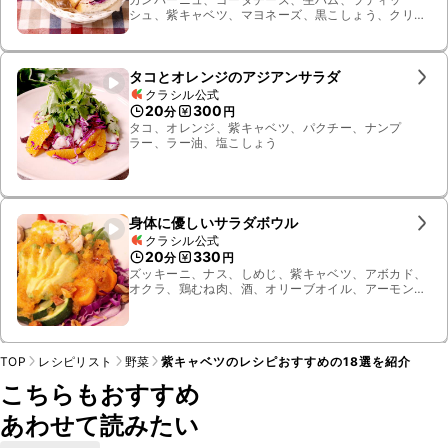
シュ、紫キャベツ、マヨネーズ、黒こしょう、クリー
ムチーズ、スモークサーモン、アボカド、レモン汁、
ローストクルミ、グリーンリーフ
タコとオレンジのアジアンサラダ
クラシル公式
20
300
分
円
タコ、オレンジ、紫キャベツ、パクチー、ナンプ
ラー、ラー油、塩こしょう
身体に優しいサラダボウル
クラシル公式
20
330
分
円
ズッキーニ、ナス、しめじ、紫キャベツ、アボカド、
オクラ、鶏むね肉、酒、オリーブオイル、アーモン
ド、酵素ドレッシング、きゅうり、塩こしょう、にん
じん、赤パプリカ
TOP
レシピリスト
野菜
紫キャベツのレシピおすすめの18選を紹介
こちらもおすすめ
あわせて読みたい