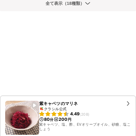
全て表示（18種類）
紫キャベツのマリネ
クラシル公式
4.49
(
208
)
80
200
分
円
紫キャベツ、塩、酢、EVオリーブオイル、砂糖、塩こ
しょう