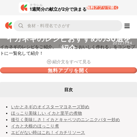
クラシル
無料アプリで開く
1週間分の献立が2分で決まる
イカネギのレシピおすすめの30選を
2022.11.24
紹介
イカネギのレシピをご紹介。「きちんとおいしく作れる」をコンセプ
トに一覧化して紹介！
紹介文をすべて見る
無料アプリを開く
目次
いかとネギのオイスターマヨネーズ炒め
ほっこり美味しい イカと里芋の煮物
後引く美味しさ！イカとキャベツのニンニクバター炒め
イカと大根のほっこり煮
エビがない時はこれ！イカチリソース