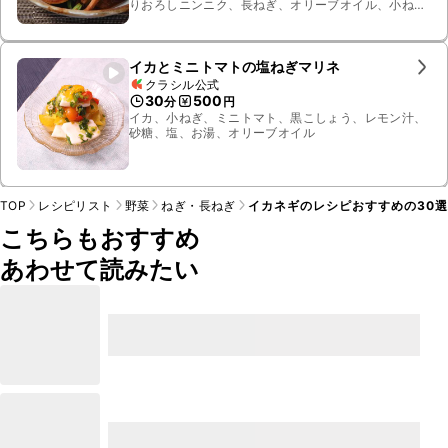
りおろしニンニク、長ねぎ、オリーブオイル、小ね
ぎ、七味唐辛子、いかわた、イカゲソ
イカとミニトマトの塩ねぎマリネ
クラシル公式
30
500
分
円
イカ、小ねぎ、ミニトマト、黒こしょう、レモン汁、
砂糖、塩、お湯、オリーブオイル
TOP
レシピリスト
野菜
ねぎ・長ねぎ
イカネギのレシピおすすめの30
こちらもおすすめ
あわせて読みたい