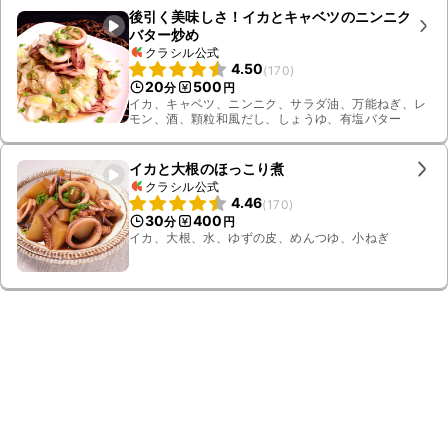
後引く美味しさ！イカとキャベツのニンニク
バター炒め
クラシル公式
4.50
(
170
)
20
500
分
円
イカ、キャベツ、ニンニク、サラダ油、万能ねぎ、レ
モン、酒、顆粒和風だし、しょうゆ、有塩バター
イカと大根のほっこり煮
クラシル公式
4.46
(
170
)
30
400
分
円
イカ、大根、水、ゆずの皮、めんつゆ、小ねぎ