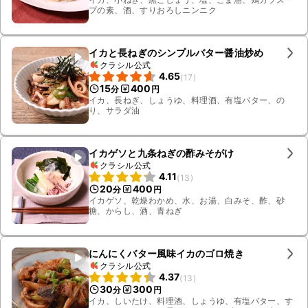
プの素、酒、すりおろしニンニク
イカと長ねぎのシンプルバター醤油炒め
クラシル公式
4.65
(
17
)
15
400
分
円
イカ、長ねぎ、しょうゆ、料理酒、有塩バター、の
り、サラダ油
イカゲソと九条ねぎの酢みそがけ
クラシル公式
4.11
(
13
)
20
400
分
円
イカゲソ、乾燥わかめ、水、お湯、白みそ、酢、砂
糖、からし、酒、青ねぎ
にんにくバター風味イカのゴロ焼き
クラシル公式
4.37
(
13
)
30
300
分
円
イカ、しいたけ、料理酒、しょうゆ、有塩バター、す