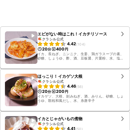
エビがない時はこれ！イカチリソース
クラシル公式
4.42
(
104
)
20
400
分
円
イカ、長ねぎ、ニンニク、生姜、鶏ガラスープの素、
砂糖、しょうゆ、酢、酒、豆板醤、片栗粉、水、塩こ
しょう、ケチャップ、白ごま油
ほっこり！イカゲソ大根
クラシル公式
4.46
(
56
)
20
200
分
円
イカゲソ、大根、刻みねぎ、酒、みりん、砂糖、しょ
うゆ、顆粒和風だし、水、糸唐辛子
イカとじゃがいもの煮物
クラシル公式
4.41
(
50
)