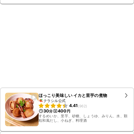
ほっこり美味しい イカと里芋の煮物
クラシル公式
4.41
(
962
)
30
400
分
円
するめいか、里芋、砂糖、しょうゆ、みりん、水、顆
粒和風だし、小ねぎ、料理酒