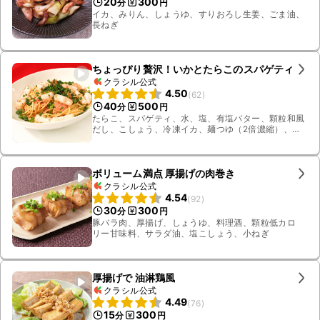
20
300
分
円
イカ、みりん、しょうゆ、すりおろし生姜、ごま油、
長ねぎ
ちょっぴり贅沢！いかとたらこのスパゲティ
クラシル公式
4.50
(
62
)
40
500
分
円
たらこ、スパゲティ、水、塩、有塩バター、顆粒和風
だし、こしょう、冷凍イカ、麺つゆ（2倍濃縮）、万
能ねぎ
ボリューム満点 厚揚げの肉巻き
クラシル公式
4.54
(
92
)
30
300
分
円
豚バラ肉、厚揚げ、しょうゆ、料理酒、顆粒低カロ
リー甘味料、サラダ油、塩こしょう、小ねぎ
厚揚げで 油淋鶏風
クラシル公式
4.49
(
76
)
15
300
分
円