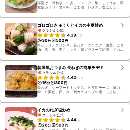
厚揚げ、長ねぎ、生姜、ニンニク、酢、しょうゆ、顆
粒低カロリー甘味料、ごま油、レタス、塩こしょう
ゴロゴロきゅうりとイカの中華炒め
クラシル公式
4.39
(
43
)
30
500
分
円
きゅうり、エリンギ、長ねぎ、ニンニク、生姜、ごま
油、酒、塩、黒こしょう、鶏ガラスープの素、イカ、
お湯
韓国風おつまみ 長ねぎの簡単チヂミ
クラシル公式
4.42
(
31
)
15
300
分
円
長ねぎ、シーフードミックス、ピザ用チーズ、薄力
粉、片栗粉、卵、水、鶏ガラスープの素、ごま油、
しょうゆ、酢、一味唐辛子
イカのねぎ塩炒め
クラシル公式
4.44
(
9
)
20
500
分
円
イカ、小ねぎ、黒こしょう、塩、ごま油、鶏ガラスー