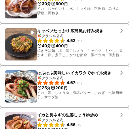
30
600
分
円
イカ、じゃがいも、水、しょうゆ、料理酒、みりん、
砂糖、長ねぎ
キャベツたっぷり 広島風お好み焼き
クラシル公式
4.52
(
310
)
40
400
分
円
焼きそば麺、塩、黒こしょう、キャベツ、もやし、天
かす、卵、煮干し、かつお節粉、豚バラ肉、薄力粉、
水、お好み焼きソース、青のり、かつお節、イカ天ス
ナック、サラダ油、とろろ昆布、紅生姜、小ねぎ
はふはふ美味しい イカワタでホイル焼き
クラシル公式
4.67
(
41
)
25
200
分
円
イカ、酒、しょうゆ、有塩バター、小ねぎ、七味唐辛
子、サラダ油
イカと長ネギの生姜しょうゆ炒め
クラシル公式
4.56
(
32
)