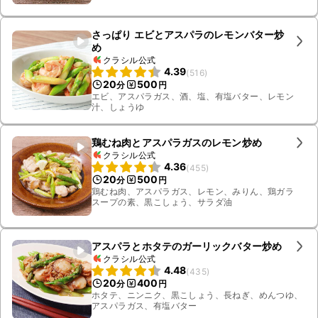
リ
さっぱり エビとアスパラのレモンバター炒
め
クラシル公式
4.39
(
516
)
20
500
分
円
エビ、アスパラガス、酒、塩、有塩バター、レモン
汁、しょうゆ
鶏むね肉とアスパラガスのレモン炒め
クラシル公式
4.36
(
455
)
20
500
分
円
鶏むね肉、アスパラガス、レモン、みりん、鶏ガラ
スープの素、黒こしょう、サラダ油
アスパラとホタテのガーリックバター炒め
クラシル公式
4.48
(
435
)
20
400
分
円
ホタテ、ニンニク、黒こしょう、長ねぎ、めんつゆ、
アスパラガス、有塩バター