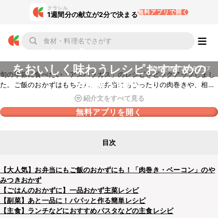
クラシル
無料アプリで開く
1週間分の献立が2分で決まる
旬の「アスパラガス」
をおいしく味わうレシピおすすめの
最終更新日
2026.2.27
旬の季節に食べたい「アスパラガス」のレシピをピックアップしまし
40選を紹介
た。ご飯のおかずはもちろん、お弁当にもぴったりの肉巻きや、相性
抜群のベーコンを合わせたレシピや、パパッと短時間で作れる炒め物
紹介文をすべて見る
やおひたしなどの副菜、パスタなどの主食メニューなど幅広くご紹介
無料アプリを開く
しています。ぜひチェックしてみてくださいね。
目次
【大人気】お弁当にもご飯のおかずにも！「肉巻き・ベーコン」のや
みつきおかず
【ごはんのおかずに】一品おかず主菜レシピ
【副菜】あと一品に！パパッと作る簡単レシピ
【主食】ランチなどにおすすめパスタなどの主食レシピ