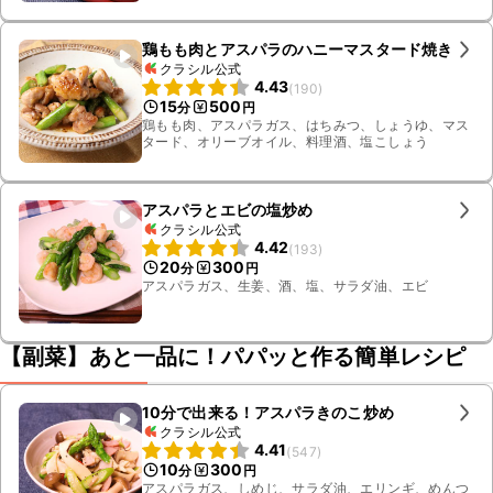
鶏もも肉とアスパラのハニーマスタード焼き
クラシル公式
4.43
(
190
)
15
500
分
円
鶏もも肉、アスパラガス、はちみつ、しょうゆ、マス
タード、オリーブオイル、料理酒、塩こしょう
アスパラとエビの塩炒め
クラシル公式
4.42
(
193
)
20
300
分
円
アスパラガス、生姜、酒、塩、サラダ油、エビ
【副菜】あと一品に！パパッと作る簡単レシピ
10分で出来る！アスパラきのこ炒め
クラシル公式
4.41
(
547
)
10
300
分
円
アスパラガス、しめじ、サラダ油、エリンギ、めんつ