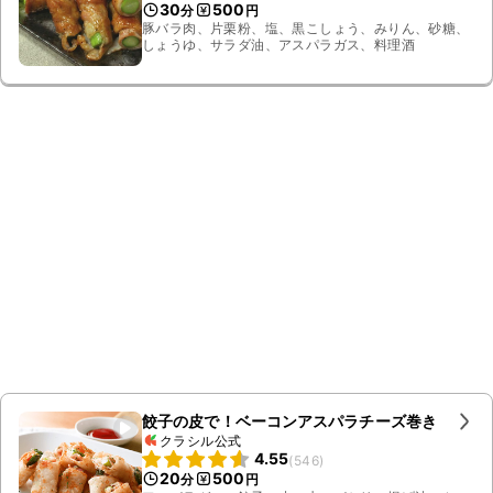
30
500
分
円
豚バラ肉、片栗粉、塩、黒こしょう、みりん、砂糖、
しょうゆ、サラダ油、アスパラガス、料理酒
餃子の皮で！ベーコンアスパラチーズ巻き
クラシル公式
4.55
(
546
)
20
500
分
円