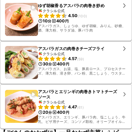
ゆず胡椒香るアスパラの肉巻き炒め
クラシル公式
4.50
(
100
)
10
400
分
円
アスパラガス、しょうゆ、ゆず胡椒、みりん、砂糖、
酒、薄力粉、サラダ油、豚バラ肉
アスパラガスの肉巻きチーズフライ
クラシル公式
4.57
(
59
)
30
400
分
円
アスパラガス、お湯、塩、豚肩ロース、プロセスチー
ズ、薄力粉、溶き卵、パン粉、黒こしょう、ウスター
ソース、ケチャップ、ベビーリーフ、揚げ油
アスパラとエリンギの肉巻きトマトチーズ
ソース
クラシル公式
4.47
(
61
)
20
400
分
円
アスパラガス、エリンギ、豚バラ肉、塩こしょう、牛
乳、ピザ用チーズ、コンソメ顆粒、オリーブオイル、
塩、白ワイン、カットトマト缶