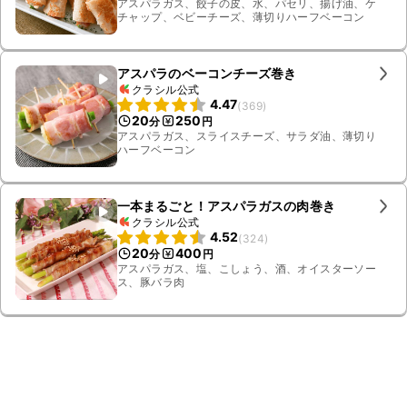
アスパラガス、餃子の皮、水、パセリ、揚げ油、ケ
チャップ、ベビーチーズ、薄切りハーフベーコン
アスパラのベーコンチーズ巻き
クラシル公式
4.47
(
369
)
20
250
分
円
アスパラガス、スライスチーズ、サラダ油、薄切り
ハーフベーコン
一本まるごと！アスパラガスの肉巻き
クラシル公式
4.52
(
324
)
20
400
分
円
アスパラガス、塩、こしょう、酒、オイスターソー
ス、豚バラ肉