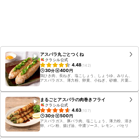
アスパラ丸ごとつくね
クラシル公式
4.48
(
142
)
30
400
分
円
鶏ひき肉、長ねぎ、塩こしょう、しょうゆ、みりん、
アスパラガス、薄力粉、卵黄、小ねぎ、砂糖、片栗
粉、すりおろし生姜、サラダ油
まるごとアスパラの肉巻きフライ
クラシル公式
4.63
(
107
)
30
500
分
円
アスパラガス、豚バラ肉、塩こしょう、薄力粉、溶き
卵、パン粉、揚げ油、中濃ソース、レモン、パセリ