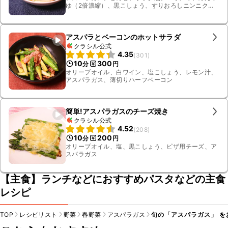
ゆ（2倍濃縮）、黒こしょう、すりおろしニンニク、
有塩バター、鷹の爪輪切り、薄切りロングベーコン
アスパラとベーコンのホットサラダ
クラシル公式
4.35
(
301
)
10
300
分
円
オリーブオイル、白ワイン、塩こしょう、レモン汁、
アスパラガス、薄切りハーフベーコン
簡単!アスパラガスのチーズ焼き
クラシル公式
4.52
(
208
)
10
200
分
円
オリーブオイル、塩、黒こしょう、ピザ用チーズ、ア
スパラガス
【主食】ランチなどにおすすめパスタなどの主食
レシピ
TOP
レシピリスト
野菜
春野菜
アスパラガス
旬の「アスパラガス」 を