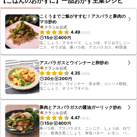
【ごはんのおかずに】一品おかず主菜レシピ
こくうまでご飯がすすむ！アスパラと豚肉の
マヨ炒め
クラシル公式
4.49
(
440
)
15
400
分
円
塩こしょう、マヨネーズ、しょうゆ、すりおろしニン
ニク、サラダ油、豚バラ肉、アスパラガス、料理酒
アスパラガスとウインナーと卵炒め
クラシル公式
4.35
(
489
)
20
200
分
円
アスパラガス、ウインナー、溶き卵、コンソメ顆粒、
塩こしょう、オリーブオイル
豚肉とアスパラガスの醤油ガーリック炒め
クラシル公式
4.47
(
104
)
15
400
分
円
豚バラ肉、アスパラガス、ニンニク、しょうゆ、白ワ
イン、粗挽き黒こしょう、有塩バター、レモン、パセ