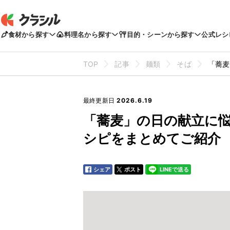
食材から探す
料理名から探す
目的・シーンから探す
公式レシ
TOP
記事
麺類
そば
「蕎麦
最終更新日
2026.6.19
「蕎麦」の日の献立に
シピをまとめてご紹介
シェア
ポスト
LINEで送る