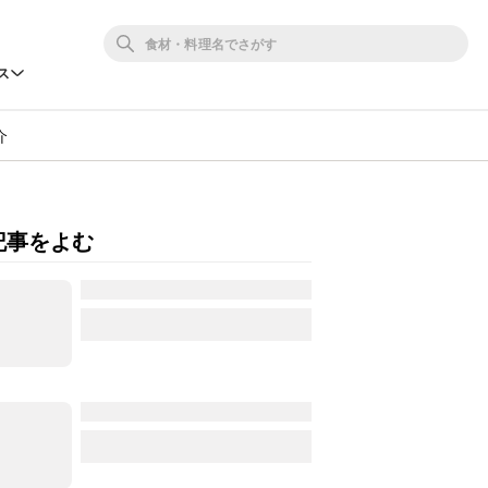
ス
介
記事をよむ