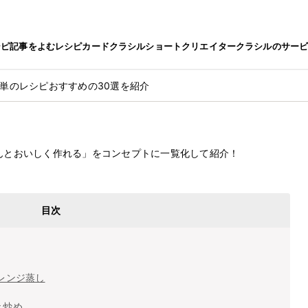
シピ
記事をよむ
レシピカード
クラシルショート
クリエイター
クラシルのサー
簡単のレシピおすすめの30選を紹介
2022.9.14
ちんとおいしく作れる」をコンセプトに一覧化して紹介！
ピおすすめの30選を紹介
目次
レンジ蒸し
き炒め