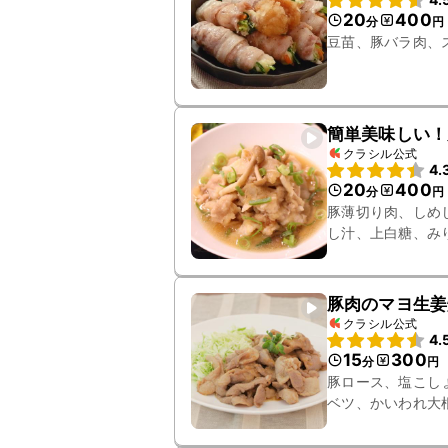
20
400
分
円
豆苗、豚バラ肉、
簡単美味しい！
クラシル公式
4.
20
400
分
円
豚薄切り肉、しめ
し汁、上白糖、み
豚肉のマヨ生姜
クラシル公式
4.
15
300
分
円
豚ロース、塩こし
ベツ、かいわれ大