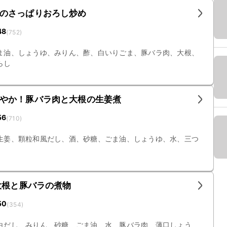
のさっぱりおろし炒め
48
(
752
)
ま油、しょうゆ、みりん、酢、白いりごま、豚バラ肉、大根、
らし
やか！豚バラ肉と大根の生姜煮
56
(
710
)
生姜、顆粒和風だし、酒、砂糖、ごま油、しょうゆ、水、三つ
大根と豚バラの煮物
50
(
354
)
白だし、みりん、砂糖、ごま油、水、豚バラ肉、薄口しょう