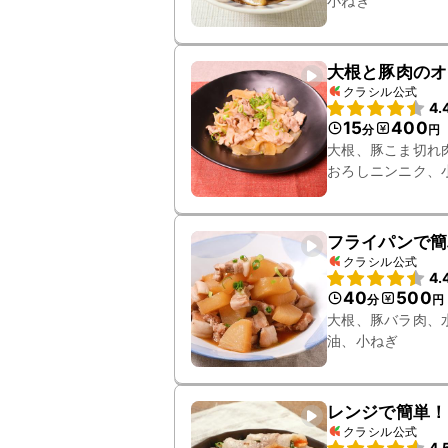
小ねぎ
大根と豚肉のオ
クラシル公式
4.
15
400
分
円
大根、豚こま切れ
おろしニンニク、
フライパンで簡
クラシル公式
4.
40
500
分
円
大根、豚バラ肉、
油、小ねぎ
レンジで簡単！
クラシル公式
4.