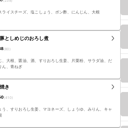
(
238
)
スライスチーズ、塩こしょう、ポン酢、にんじん、大根
豚としめじのおろし煮
38
(
80
)
じ、大根、醤油、酒、すりおろし生姜、片栗粉、サラダ油、だ
りん、青ねぎ
焼き
50
(
410
)
ょう、すりおろし生姜、マヨネーズ、しょうゆ、みりん、キャ
根