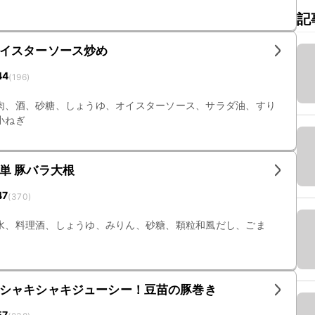
記
イスターソース炒め
44
(
196
)
肉、酒、砂糖、しょうゆ、オイスターソース、サラダ油、すり
小ねぎ
単 豚バラ大根
47
(
370
)
水、料理酒、しょうゆ、みりん、砂糖、顆粒和風だし、ごま
シャキシャキジューシー！豆苗の豚巻き
57