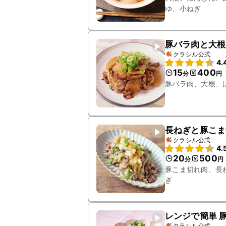
ゆ、小ねぎ
豚バラ肉と大根
クラシル公式
4.
15
400
分
円
豚バラ肉、大根、
長ねぎと豚こま
クラシル公式
4.
20
500
分
円
豚こま切れ肉、長
ぎ
レンジで簡単 
クラシル公式