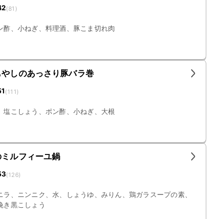
42
(
81
)
ン酢、小ねぎ、料理酒、豚こま切れ肉
もやしのあっさり豚バラ巻
51
(
111
)
、塩こしょう、ポン酢、小ねぎ、大根
のミルフィーユ鍋
53
(
126
)
ニラ、ニンニク、水、しょうゆ、みりん、鶏ガラスープの素、
挽き黒こしょう