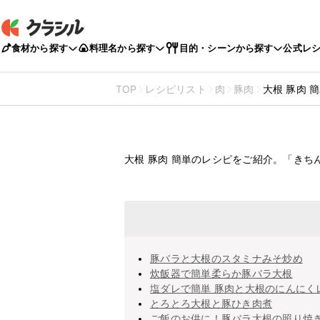
食材から探す
料理名から探す
目的・シーンから探す
公式レ
TOP
レシピリスト
肉
豚肉
大根 豚肉 
大根
豚肉
大根 豚肉 簡単のレシピをご紹介。「き
簡単のレシ
豚バラと大根のスタミナみそ炒め
炊飯器で簡単柔らか豚バラ大根
塩ダレで簡単 豚肉と大根のにんにく
とろとろ大根と豚ひき肉煮
ご飯のお供に！豚バラ大根の照り焼