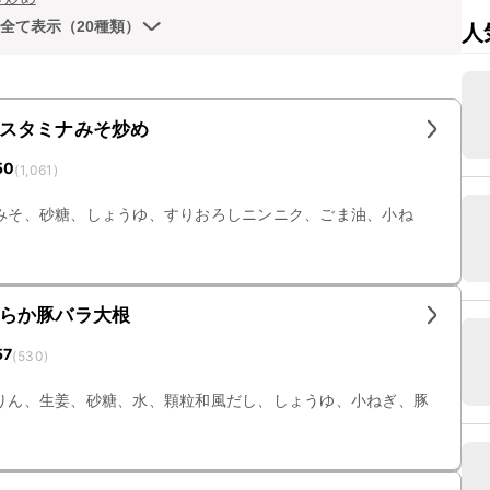
全て表示（20種類）
人
スタミナみそ炒め
50
(
1,061
)
みそ、砂糖、しょうゆ、すりおろしニンニク、ごま油、小ね
らか豚バラ大根
57
(
530
)
りん、生姜、砂糖、水、顆粒和風だし、しょうゆ、小ねぎ、豚