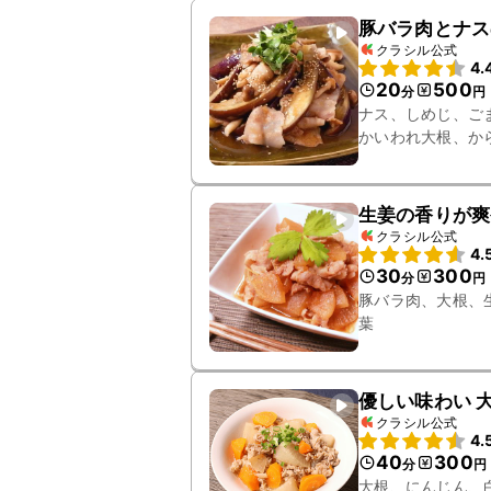
豚バラ肉とナス
クラシル公式
4.
20
500
分
円
ナス、しめじ、ご
かいわれ大根、か
生姜の香りが爽
クラシル公式
4.
30
300
分
円
豚バラ肉、大根、
葉
優しい味わい 
クラシル公式
4.
40
300
分
円
大根、にんじん、