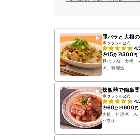
豚バラと大根の
クラシル公式
4.
15
300
分
円
豚バラ肉、大根、
ぎ、料理酒
炊飯器で簡単柔
クラシル公式
4.
60
600
分
円
大根、料理酒、み
バラ肉