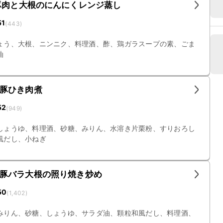
豚肉と大根のにんにくレンジ蒸し
51
(
443
)
ょう、大根、ニンニク、料理酒、酢、鶏ガラスープの素、ごま
油
豚ひき肉煮
52
(
949
)
しょうゆ、料理酒、砂糖、みりん、水溶き片栗粉、すりおろし
風だし、小ねぎ
豚バラ大根の照り焼き炒め
50
(
1,402
)
みりん、砂糖、しょうゆ、サラダ油、顆粒和風だし、料理酒、