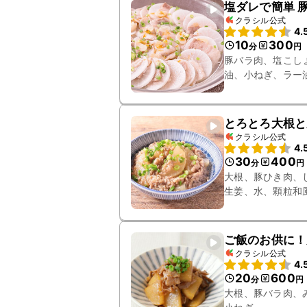
塩ダレで簡単 
クラシル公式
4.
10
300
分
円
豚バラ肉、塩こし
油、小ねぎ、ラー
とろとろ大根と
クラシル公式
4.
30
400
分
円
大根、豚ひき肉、
生姜、水、顆粒和
ご飯のお供に！
クラシル公式
4.
20
600
分
円
大根、豚バラ肉、