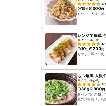
4.
15
300
分
円
もやし、大根、ポ
レンジで簡単 
クラシル公式
4.
10
200
分
円
もやし、豚バラ肉
もつ鍋風 大根
クラシル公式
4.
30
800
分
円
豚バラ肉、大根、
鷹の爪輪切り、粗