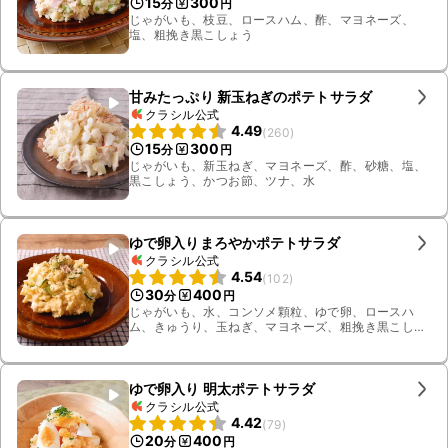
15
300
分
円
じゃがいも、枝豆、ロースハム、酢、マヨネーズ、
塩、粗挽き黒こしょう
甘みたっぷり 新玉ねぎのポテトサラダ
クラシル公式
4.49
(
260
)
15
300
分
円
じゃがいも、新玉ねぎ、マヨネーズ、酢、砂糖、塩、
黒こしょう、かつお節、ツナ、水
ゆで卵入りまろやかポテトサラダ
クラシル公式
4.54
(
102
)
30
400
分
円
じゃがいも、水、コンソメ顆粒、ゆで卵、ロースハ
ム、きゅうり、玉ねぎ、マヨネーズ、粗挽き黒こしょ
う、牛乳、塩
ゆで卵入り 明太ポテトサラダ
クラシル公式
4.42
(
79
)
20
400
分
円