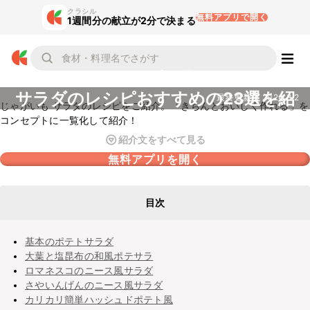
クラシル
無料アプリで開く
1週間分の献立が2分で決まる
じゃがいも
サラダのレシピおすすめの23選を紹
最終更新日
2024.8.2
じゃがいも サラダのレシピをご紹介。「きちんとおいしく作れる」を
介
コンセプトに一覧化して紹介！
紹介文をすべて見る
無料アプリを開く
目次
基本のポテトサラダ
大葉と塩昆布の和風ポテサラ
ロマネスコのニース風サラダ
さやいんげんのニース風サラダ
カリカリ簡単ハッシュドポテト風