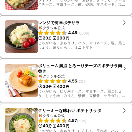
スチーズ、マヨネーズ、酢、砂糖、マスタード、塩、
黒こしょう
レンジで簡単ポテサラ
クラシル公式
4.48
(
1,066
)
20
200
分
円
じゃがいも、きゅうり、ハム、マヨネーズ、塩、黒こ
しょう、練りからし、ミニトマト
ボリューム満点 とろーりチーズのポテサラ肉
巻き
クラシル公式
4.55
(
209
)
30
400
分
円
じゃがいも、ピザ用チーズ、マヨネーズ、黒こしょ
う、しょうゆ、みりん、砂糖、豆板醤、サラダ油、豚
バラ肉、さやいんげん、コーン、ミニトマト、料理酒
クリーミーな味わい ポテトサラダ
クラシル公式
4.57
(
505
)
40
400
分
円
じゃがいも、きゅうり、にんじん、玉ねぎ、ハム、マ