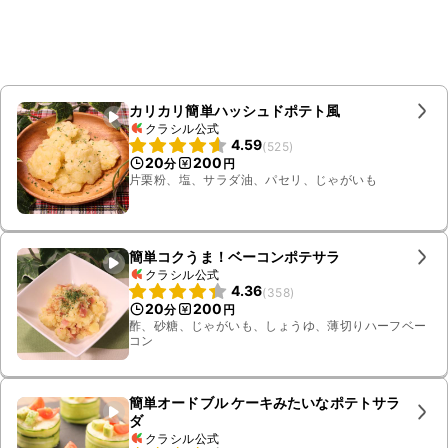
カリカリ簡単ハッシュドポテト風
クラシル公式
4.59
(
525
)
20
200
分
円
片栗粉、塩、サラダ油、パセリ、じゃがいも
簡単コクうま！ベーコンポテサラ
クラシル公式
4.36
(
358
)
20
200
分
円
酢、砂糖、じゃがいも、しょうゆ、薄切りハーフベー
コン
簡単オードブル ケーキみたいなポテトサラ
ダ
クラシル公式