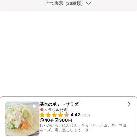
全て表示（20種類）
基本のポテトサラダ
クラシル公式
4.42
(
708
)
40
300
分
円
じゃがいも、にんじん、きゅうり、ハム、酢、マヨ
ネーズ、塩、黒こしょう、水