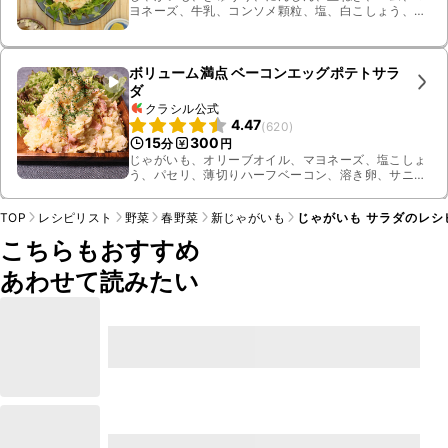
ヨネーズ、牛乳、コンソメ顆粒、塩、白こしょう、ベ
ビーリーフ
ボリューム満点 ベーコンエッグポテトサラ
ダ
クラシル公式
4.47
(
620
)
15
300
分
円
じゃがいも、オリーブオイル、マヨネーズ、塩こしょ
う、パセリ、薄切りハーフベーコン、溶き卵、サニー
レタス
TOP
レシピリスト
野菜
春野菜
新じゃがいも
じゃがいも サラダのレシ
こちらもおすすめ
あわせて読みたい