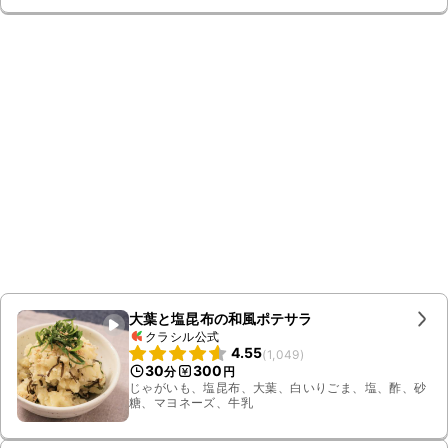
大葉と塩昆布の和風ポテサラ
クラシル公式
4.55
(
1,049
)
30
300
分
円
じゃがいも、塩昆布、大葉、白いりごま、塩、酢、砂
糖、マヨネーズ、牛乳