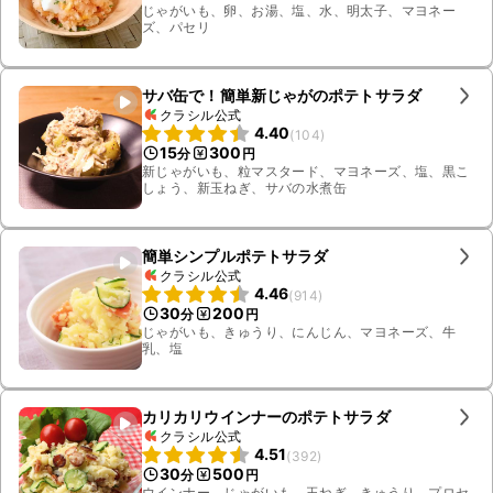
じゃがいも、卵、お湯、塩、水、明太子、マヨネー
ズ、パセリ
サバ缶で！簡単新じゃがのポテトサラダ
クラシル公式
4.40
(
104
)
15
300
分
円
新じゃがいも、粒マスタード、マヨネーズ、塩、黒こ
しょう、新玉ねぎ、サバの水煮缶
簡単シンプルポテトサラダ
クラシル公式
4.46
(
914
)
30
200
分
円
じゃがいも、きゅうり、にんじん、マヨネーズ、牛
乳、塩
カリカリウインナーのポテトサラダ
クラシル公式
4.51
(
392
)
30
500
分
円
ウインナー、じゃがいも、玉ねぎ、きゅうり、プロセ