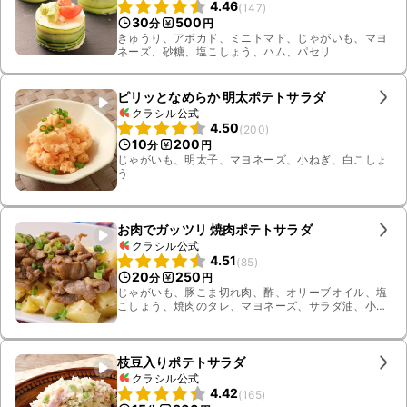
4.46
(
147
)
30
500
分
円
きゅうり、アボカド、ミニトマト、じゃがいも、マヨ
ネーズ、砂糖、塩こしょう、ハム、パセリ
ピリッとなめらか 明太ポテトサラダ
クラシル公式
4.50
(
200
)
10
200
分
円
じゃがいも、明太子、マヨネーズ、小ねぎ、白こしょ
う
お肉でガッツリ 焼肉ポテトサラダ
クラシル公式
4.51
(
85
)
20
250
分
円
じゃがいも、豚こま切れ肉、酢、オリーブオイル、塩
こしょう、焼肉のタレ、マヨネーズ、サラダ油、小ね
ぎ、マスタード
枝豆入りポテトサラダ
クラシル公式
4.42
(
165
)