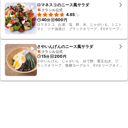
ロマネスコのニース風サラダ
クラシル公式
4.65
(
5
)
40
600
分
円
ロマネスコ、お湯、塩、卵、水、じゃがいも、ミニト
マト、ツナ油漬け、ブラックオリーブ、EVオリーブオ
イル、アンチョビフィレ、白ワインビネガー、すりお
ろしニンニク、塩こしょう
さやいんげんのニース風サラダ
クラシル公式
15
200
分
円
さやいんげん、じゃがいも、ゆで卵、紫玉ねぎ、ブ
ラックオリーブ、無糖ヨーグルト、EVオリーブオイ
ル、すりおろしニンニク、塩こしょう、砂糖