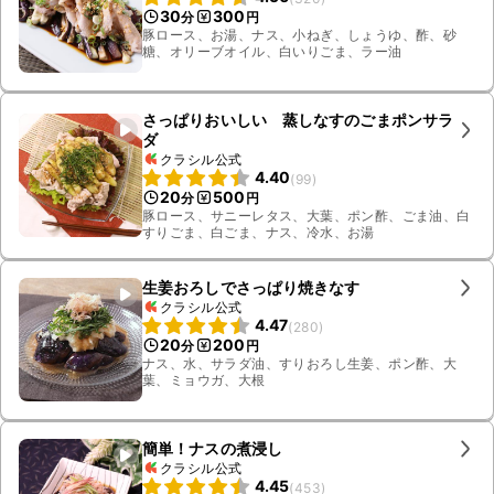
30
300
分
円
豚ロース、お湯、ナス、小ねぎ、しょうゆ、酢、砂
糖、オリーブオイル、白いりごま、ラー油
さっぱりおいしい 蒸しなすのごまポンサラ
ダ
クラシル公式
4.40
(
99
)
20
500
分
円
豚ロース、サニーレタス、大葉、ポン酢、ごま油、白
すりごま、白ごま、ナス、冷水、お湯
生姜おろしでさっぱり焼きなす
クラシル公式
4.47
(
280
)
20
200
分
円
ナス、水、サラダ油、すりおろし生姜、ポン酢、大
葉、ミョウガ、大根
簡単！ナスの煮浸し
クラシル公式
4.45
(
453
)