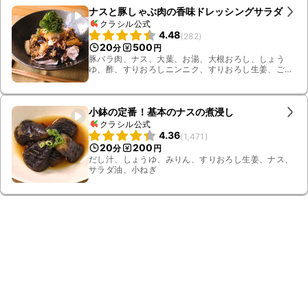
ナスと豚しゃぶ肉の香味ドレッシングサラダ
クラシル公式
4.48
(
282
)
20
500
分
円
豚バラ肉、ナス、大葉、お湯、大根おろし、しょう
ゆ、酢、すりおろしニンニク、すりおろし生姜、ごま
油、白いりごま、オリーブオイル、氷水
小鉢の定番！基本のナスの煮浸し
クラシル公式
4.36
(
1,471
)
20
200
分
円
だし汁、しょうゆ、みりん、すりおろし生姜、ナス、
サラダ油、小ねぎ