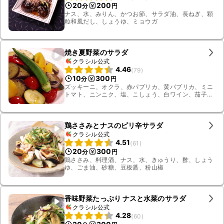
20
200
分
円
ナス、水、みりん、かつお節、サラダ油、長ねぎ、顆
粒和風だし、しょうゆ、ミョウガ
焼き夏野菜のサラダ
クラシル公式
4.46
(
79
)
10
300
分
円
ズッキーニ、オクラ、赤パプリカ、黄パプリカ、ミニ
トマト、ニンニク、塩、こしょう、白ワイン、茄子、
オリーブオイル
鶏ささみとナスのピリ辛サラダ
クラシル公式
4.51
(
61
)
20
300
分
円
鶏ささみ、料理酒、ナス、水、きゅうり、酢、しょう
ゆ、ごま油、砂糖、豆板醤、粉山椒
香味野菜たっぷり ナスと水菜のサラダ
クラシル公式
4.28
(
60
)