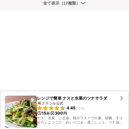
全て表示（17種類）
レンジで簡単 ナスと水菜のツナサラダ
クラシル公式
4.45
(
720
)
15
300
分
円
ナス、水菜、ごま油、鶏ガラスープの素、砂糖、すり
おろしニンニク、白いりごま、黒こしょう、ツナ油漬
け