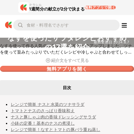
クラシル
無料アプリで開く
1週間分の献立が2分で決まる
なすを使ったサラダレシピおすすめ
最終更新日
2024.8.7
の17選を紹介
なすを使って作る人気のサラダレシピをピックアップしました。ツナ
を使って旨みたっぷりでいただくレシピや冷しゃぶと合わせてしっか
りボリュームに仕上げたレシピなど、なすをおいしくいただく絶品レ
紹介文をすべて見る
シピがたくさん。
無料アプリを開く
目次
レンジで簡単 ナスと水菜のツナサラダ
トマトとナスのさっぱり香味和え
ナスと豚しゃぶ肉の香味ドレッシングサラダ
小鉢の定番！基本のナスの煮浸し
レンジで簡単！なすとトマトの豚バラ重ね蒸し