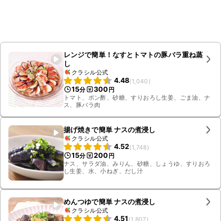
レンジで簡単！なすとトマトの豚バラ重ね蒸
し
クラシル公式
4.48
(
1,040
)
15
300
分
円
トマト、ポン酢、砂糖、すりおろし生姜、ごま油、ナ
ス、豚バラ肉
揚げ焼きで簡単 ナスの煮浸し
クラシル公式
4.52
(
1,748
)
15
200
分
円
ナス、サラダ油、みりん、砂糖、しょうゆ、すりおろ
し生姜、水、小ねぎ、だし汁
めんつゆで簡単 ナスの煮浸し
クラシル公式
4.51
(
1,807
)