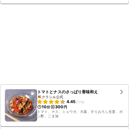
トマトとナスのさっぱり香味和え
クラシル公式
4.45
(
774
)
10
300
分
円
トマト、ナス、ミョウガ、大葉、すりおろし生姜、ポ
ン酢、ごま油