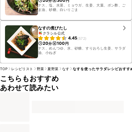
20
300
分
円
ナス、塩、水菜、ミョウガ、生姜、大葉、ポン酢、ご
ま油、砂糖、白いりごま
なすの煮びたし
クラシル公式
4.45
(
572
)
20
100
分
円
ナス、めんつゆ、水、砂糖、すりおろし生姜、サラダ
油、小ねぎ
TOP
レシピリスト
野菜
夏野菜
なす
なすを使ったサラダレシピおすすめ
こちらもおすすめ
あわせて読みたい