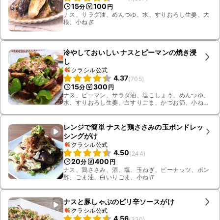
15
100
分
円
ナス、サラダ油、めんつゆ、水、すりおろし生姜、大
根、小ねぎ
冷やしておいしい ナスとピーマンの焼き浸
し
クラシル公式
4.37
(
705
)
15
300
分
円
ナス、ピーマン、サラダ油、塩こしょう、めんつゆ、
水、すりおろし生姜、白すりごま、かつお節、小ね
ぎ、ラー油
レンジで簡単 ナスと鶏ささみの玉ポンドレッ
シングがけ
クラシル公式
4.50
(
244
)
20
400
分
円
ナス、鶏ささみ、酒、塩、玉ねぎ、ピーナッツ、ポン
酢、ごま油、白いりごま、小ねぎ
ナスと豚しゃぶのピリ辛ソースがけ
クラシル公式
4.56
(
320
)