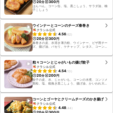
20
300
分
円
はんぺん、コーン缶、塩、黒こしょう、サラダ油、柚
子こしょう
ウインナーとコーンのチーズ春巻き
クラシル公式
4.56
(
62
)
20
300
分
円
春巻きの皮、水溶き薄力粉、ウインナー、ピザ用チー
ズ、揚げ油、パセリ、ケチャップ、レタス、コーンの
水煮
粒々コーンとじゃがいもの揚げ餃子
クラシル公式
4.54
(
10
)
20
200
分
円
餃子の皮、水、じゃがいも、コーンの水煮、コンソメ
顆粒、塩、粗挽き黒こしょう、揚げ油、かいわれ大
根、すりおろしニンニク、ピザ用チーズ
コーンとゴーヤとクリームチーズのかき揚げ
クラシル公式
4.48
(
44
)
20
300
分
円