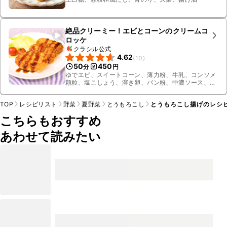
絶品クリーミー！エビとコーンのクリームコ
ロッケ
クラシル公式
4.62
(
10
)
50
450
分
円
ゆでエビ、スイートコーン、薄力粉、牛乳、コンソメ
顆粒、塩こしょう、溶き卵、パン粉、中濃ソース、無
塩バター、揚げ油
TOP
レシピリスト
野菜
夏野菜
とうもろこし
とうもろこし揚げのレシ
こちらもおすすめ
あわせて読みたい