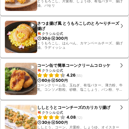
とうもろこし、片栗粉、しょうゆ、有塩バター、揚げ
油、パセリ
さつま揚げ風 とうもろこしのとろ〜りチーズ
揚げ
クラシル公式
30
300
分
円
とうもろこし、はんぺん、カマンベールチーズ、揚げ
油、ラディッシュ
コーン缶で簡単コーンクリームコロッケ
クラシル公式
4.26
(
55
)
60
500
分
円
コーンクリーム缶、玉ねぎ、有塩バター、薄力粉、牛
乳、コンソメ顆粒、砂糖、塩こしょう、パン粉、サ
ニーレタス、中濃ソース、揚げ油、水、卵
ししとうとコーンチーズのカリカリ揚げ
クラシル公式
4.08
(
12
)
30
500
分
円
ししとう、コーン、片栗粉、しょうゆ、オイスター