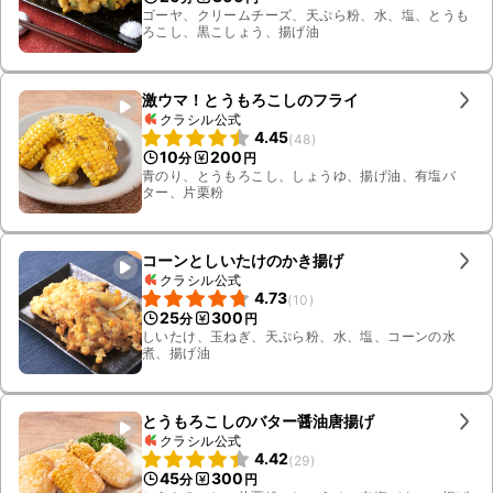
ゴーヤ、クリームチーズ、天ぷら粉、水、塩、とうも
ろこし、黒こしょう、揚げ油
激ウマ！とうもろこしのフライ
クラシル公式
4.45
(
48
)
10
200
分
円
青のり、とうもろこし、しょうゆ、揚げ油、有塩バ
ター、片栗粉
コーンとしいたけのかき揚げ
クラシル公式
4.73
(
10
)
25
300
分
円
しいたけ、玉ねぎ、天ぷら粉、水、塩、コーンの水
煮、揚げ油
とうもろこしのバター醤油唐揚げ
クラシル公式
4.42
(
29
)
45
300
分
円