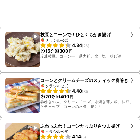
枝豆とコーンで！ひとくちかき揚げ
クラシル公式
4.34
(
28
)
15
300
分
円
冷凍枝豆、コーン缶、薄力粉、水、塩、揚げ油
コーンとクリームチーズのスティック春巻き
クラシル公式
4.48
(
35
)
20
400
分
円
春巻きの皮、クリームチーズ、水溶き薄力粉、枝豆、
ケチャップ、コーンの水煮、揚げ油
ふわっふわ！コーンたっぷりさつま揚げ
クラシル公式
4.14
(
5
)