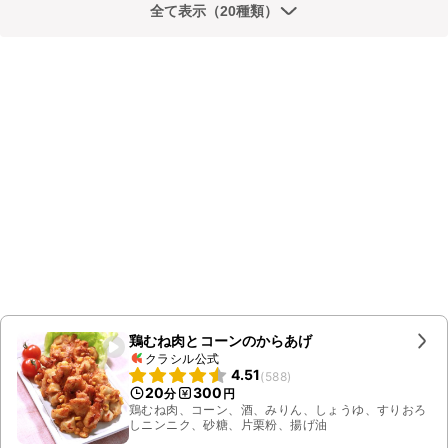
全て表示（20種類）
鶏むね肉とコーンのからあげ
クラシル公式
4.51
(
588
)
20
300
分
円
鶏むね肉、コーン、酒、みりん、しょうゆ、すりおろ
しニンニク、砂糖、片栗粉、揚げ油