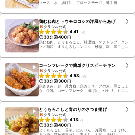
ソース、水、揚げ油、プロセスチーズ、薄力粉
鶏むね肉とトウモロコシの洋風からあげ
クラシル公式
4.41
(
19
)
30
400
分
円
鶏むね肉、とうもろこし、料理酒、ケチャップ、コン
ソメ顆粒、すりおろしニンニク、砂糖、塩、黒こしょ
う、片栗粉、ベビーリーフ、揚げ油
コーンフレークで簡単クリスピーチキン
クラシル公式
4.53
(
59
)
30
300
分
円
鶏ささみ、卵、薄力粉、鶏ガラスープの素、黒こしょ
う、牛乳、コーンフレーク、揚げ油、パセリ、ミニト
マト
とうもろこしと青のりのさつま揚げ
クラシル公式
4.13
(
7
)
30
400
分
円
とうもろこし、長芋、はんぺん、片栗粉、しょうゆ、
上白糖、顆粒和風だし、青のり、大葉、揚げ油