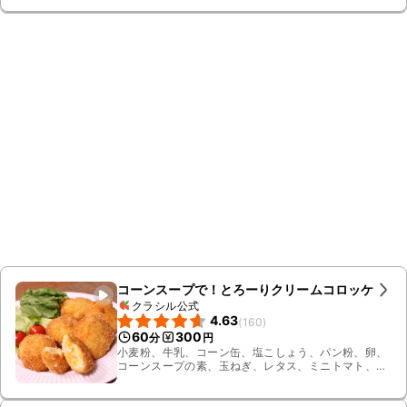
コーンスープで！とろーりクリームコロッケ
クラシル公式
4.63
(
160
)
60
300
分
円
小麦粉、牛乳、コーン缶、塩こしょう、パン粉、卵、
コーンスープの素、玉ねぎ、レタス、ミニトマト、有
塩バター、揚げ油