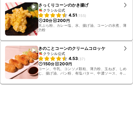
さっくりコーンのかき揚げ
クラシル公式
4.51
(
155
)
20
200
分
円
天ぷら粉、カレー塩、水、揚げ油、コーンの水煮、薄
力粉
きのことコーンのクリームコロッケ
クラシル公式
4.53
(
37
)
150
200
分
円
コーン、牛乳、コンソメ顆粒、薄力粉、玉ねぎ、しめ
じ、揚げ油、パン粉、有塩バター、中濃ソース、キャ
ベツ、ミニトマト、溶き卵