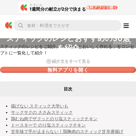
クラシル
無料アプリで開く
1週間分の献立が2分で決まる
スティックのレシピおすすめの30選
2022.10.4
を紹介
スティックのレシピをご紹介。「きちんとおいしく作れる」をコンセ
プトに一覧化して紹介！
紹介文をすべて見る
無料アプリを開く
目次
揚げない スティック大学いも
サックサクの ささみスティック
鶏むね肉でザクッとのり塩スティックチキン
トースターで のり塩スティックチキン
甘辛味で手が止まらない！鶏胸肉のスティック甘辛唐揚げ