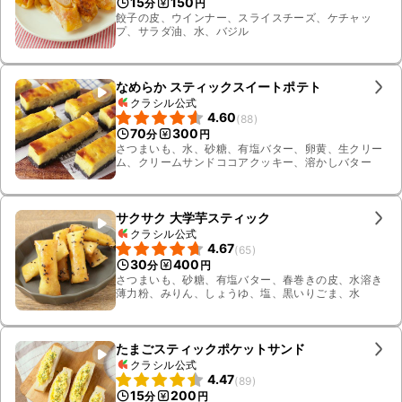
15
150
分
円
餃子の皮、ウインナー、スライスチーズ、ケチャッ
プ、サラダ油、水、バジル
なめらか スティックスイートポテト
クラシル公式
4.60
(
88
)
70
300
分
円
さつまいも、水、砂糖、有塩バター、卵黄、生クリー
ム、クリームサンドココアクッキー、溶かしバター
サクサク 大学芋スティック
クラシル公式
4.67
(
65
)
30
400
分
円
さつまいも、砂糖、有塩バター、春巻きの皮、水溶き
薄力粉、みりん、しょうゆ、塩、黒いりごま、水
たまごスティックポケットサンド
クラシル公式
4.47
(
89
)
15
200
分
円