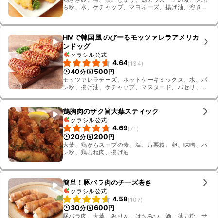
ら粉、水、ケチャップ、マヨネーズ、揚げ油、溶き
卵、サラダ油
HMで韓国風 のびーるモッツァレラアメリカ
ンドッグ
クラシル公式
4.64
(
134
)
40
500
分
円
モッツァレラチーズ、ホットケーキミックス、水、パ
ン粉、揚げ油、ケチャップ、マスタード、パセリ、ウ
インナー、薄力粉、スティックモッツァレラチーズ、
スライスモッツァレラチーズ
鶏胸肉のザク旨大葉スティック
クラシル公式
4.69
(
71
)
20
200
分
円
大葉、鶏がらスープの素、塩、片栗粉、卵、味噌、パ
ン粉、鶏むね肉、揚げ油
簡単！豚バラ肉のチーズ巻き
クラシル公式
4.58
(
107
)
30
600
分
円
豚バラ肉、大葉、みりん、はちみつ、酒、薄力粉、サ