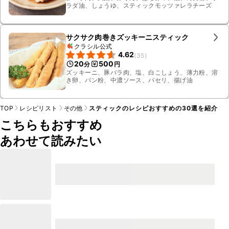
ラダ油、しょうゆ、スティックモッツァレラチーズ
サクサク肉巻きズッキーニスティック
クラシル公式
4.62
(
35
)
20
500
分
円
ズッキーニ、豚バラ肉、塩、白こしょう、薄力粉、溶
き卵、パン粉、中濃ソース、パセリ、揚げ油
TOP
レシピリスト
その他
スティックのレシピおすすめの30選を紹介
こちらもおすすめ
あわせて読みたい