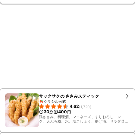
サックサクの ささみスティック
クラシル公式
4.62
(
1,720
)
30
400
分
円
鶏ささみ、料理酒、マヨネーズ、すりおろしニンニ
ク、天ぷら粉、水、塩こしょう、揚げ油、サラダ菜、
パセリ