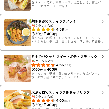
食パン、ゆで卵、マヨネーズ、塩こしょう、有塩バ
ター、マスタード、パセリ
鶏ささみのスティックフライ
クラシル公式
4.58
(
96
)
50
400
分
円
鶏ささみ、料理酒、しょうゆ、すりおろしニンニク、
すりおろし生姜、塩、黒こしょう、薄力粉、片栗粉、
揚げ油、マヨネーズ、みそ、酢、砂糖、白すりごま、
サニーレタス、レモン
片手でパクッと スイートポテトスティック
クラシル公式
4.65
(
141
)
60
400
分
円
さつまいも、砂糖、卵、生クリーム、無塩バター、
水、卵黄、黒いりごま、チャービル
天ぷら粉でスティックささみフリッター
クラシル公式
4.60
(
92
)
20
300
分
円
鶏ささみ、塩、黒こしょう、鶏ガラスープの素、天ぷ