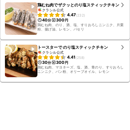
鶏むね肉でザクッとのり塩スティックチキン
クラシル公式
4.47
(
232
)
40
300
分
円
鶏むね肉、のり、酒、塩、すりおろしニンニク、片栗
粉、揚げ油、レモン、パセリ
トースターで のり塩スティックチキン
クラシル公式
4.41
(
258
)
30
300
分
円
鶏むね肉、マヨネーズ、塩、酒、青のり、すりおろし
ニンニク、パン粉、オリーブオイル、レモン