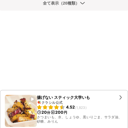
全て表示（20種類）
揚げない スティック大学いも
クラシル公式
4.52
(
1,823
)
20
200
分
円
さつまいも、水、しょうゆ、黒いりごま、サラダ油、
砂糖、みりん