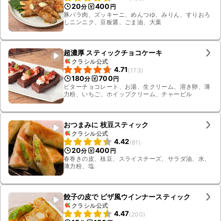
20
400
分
円
豚バラ肉、ズッキーニ、めんつゆ、みりん、すりおろ
しニンニク、豆板醤、ごま油、大葉
超濃厚 スティックチョコケーキ
クラシル公式
4.71
(
173
)
180
700
分
円
ビターチョコレート、お湯、生クリーム、溶き卵、薄
力粉、いちご、ホイップクリーム、チャービル
おつまみに 枝豆スティック
クラシル公式
4.42
(
81
)
20
400
分
円
春巻きの皮、枝豆、スライスチーズ、サラダ油、水、
薄力粉、塩
餃子の皮で ピザ風ウインナースティック
クラシル公式
4.47
(
200
)