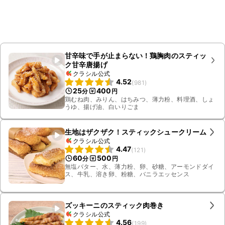
甘辛味で手が止まらない！鶏胸肉のスティッ
ク甘辛唐揚げ
クラシル公式
4.52
(
981
)
25
400
分
円
鶏むね肉、みりん、はちみつ、薄力粉、料理酒、しょ
うゆ、揚げ油、白いりごま
生地はザクザク！スティックシュークリーム
クラシル公式
4.47
(
121
)
60
500
分
円
無塩バター、水、薄力粉、卵、砂糖、アーモンドダイ
ス、牛乳、溶き卵、粉糖、バニラエッセンス
ズッキーニのスティック肉巻き
クラシル公式
4.56
(
199
)