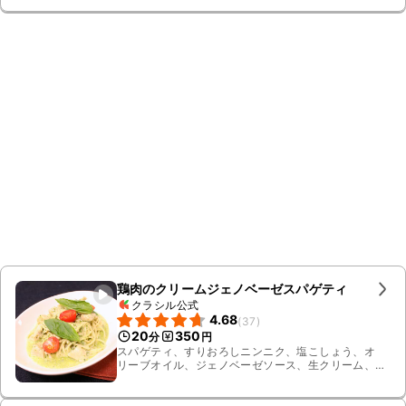
鶏肉のクリームジェノベーゼスパゲティ
クラシル公式
4.68
(
37
)
20
350
分
円
スパゲティ、すりおろしニンニク、塩こしょう、オ
リーブオイル、ジェノベーゼソース、生クリーム、コ
ンソメ顆粒、白ワイン、粉チーズ、バジル、塩、お
湯、ミニトマト、鶏むね肉、牛乳