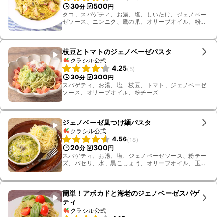
30
500
分
円
タコ、スパゲティ、お湯、塩、しいたけ、ジェノベー
ゼソース、ニンニク、鷹の爪、オリーブオイル、粉
チーズ、茹で汁
枝豆とトマトのジェノベーゼパスタ
クラシル公式
4.25
(
5
)
30
300
分
円
スパゲティ、お湯、塩、枝豆、トマト、ジェノベーゼ
ソース、オリーブオイル、粉チーズ
ジェノベーゼ風つけ麺パスタ
クラシル公式
4.56
(
18
)
20
300
分
円
スパゲティ、お湯、塩、ジェノベーゼソース、粉チー
ズ、パセリ、水、黒こしょう、オリーブオイル、玉ね
ぎ、薄切りハーフベーコン
簡単！アボカドと海老のジェノベーゼスパゲ
ティ
クラシル公式