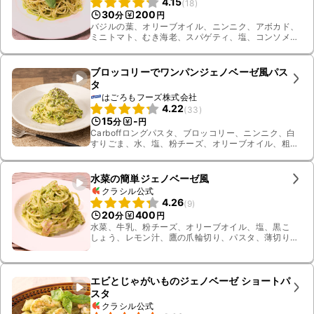
4.15
(
18
)
30
200
分
円
バジルの葉、オリーブオイル、ニンニク、アボカド、
ミニトマト、むき海老、スパゲティ、塩、コンソメ顆
粒、パルメザンチーズ、飾り用バジル、くるみ、湯、
黒こしょう
ブロッコリーでワンパンジェノベーゼ風パス
タ
はごろもフーズ株式会社
4.22
(
33
)
15
-
分
円
Carboffロングパスタ、ブロッコリー、ニンニク、白
すりごま、水、塩、粉チーズ、オリーブオイル、粗挽
き黒こしょう
水菜の簡単ジェノベーゼ風
クラシル公式
4.26
(
9
)
20
400
分
円
水菜、牛乳、粉チーズ、オリーブオイル、塩、黒こ
しょう、レモン汁、鷹の爪輪切り、パスタ、薄切り
ハーフベーコン
エビとじゃがいものジェノベーゼ ショートパ
スタ
クラシル公式