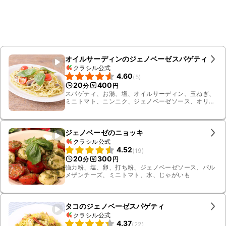
オイルサーディンのジェノベーゼスパゲティ
クラシル公式
4.60
(
5
)
20
400
分
円
スパゲティ、お湯、塩、オイルサーディン、玉ねぎ、
ミニトマト、ニンニク、ジェノベーゼソース、オリー
ブオイル、バジル
ジェノベーゼのニョッキ
クラシル公式
4.52
(
19
)
20
300
分
円
強力粉、塩、卵、打ち粉、ジェノベーゼソース、パル
メザンチーズ、ミニトマト、水、じゃがいも
タコのジェノベーゼスパゲティ
クラシル公式
4.37
(
22
)