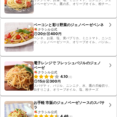
ノベーゼソース、鷹の爪、オリーブオイル、粉チー
ズ、プチモッツァレラチーズ
ベーコンと彩り野菜のジェノベーゼペンネ
クラシル公式
20
400
分
円
ペンネ、お湯、塩、黄パプリカ、ミニトマト、ニンニ
ク、ジェノベーゼソース、オリーブオイル、バジル、
ブロックベーコン
電子レンジで フレッシュバジルのジェノ
ベーゼ
クラシル公式
4.10
(
8
)
15
300
分
円
スパゲティ、バジル、ニンニク、水、鷹の爪輪切り、
白すりごま、オリーブオイル、塩、粉チーズ
お手軽 市販のジェノベーゼソースのスパサ
ラ
クラシル公式
4.48
(
8
)