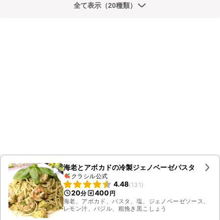
全て表示（20種類）
海老とアボカドの冷製ジェノベーゼパスタ
クラシル公式
4.48
(
131
)
20
400
分
円
海老、アボカド、パスタ、塩、ジェノベーゼソース、
レモン汁、バジル、粗挽き黒こしょう