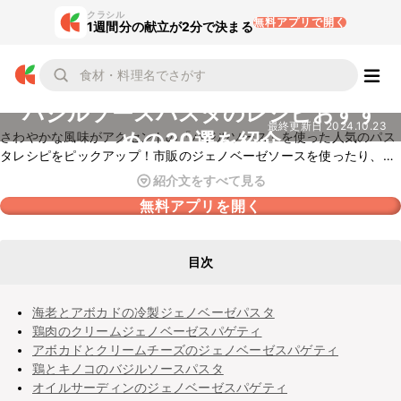
クラシル
無料アプリで開く
1週間分の献立が2分で決まる
バジルソースパスタのレシピおすす
最終更新日
2024.10.23
めの30選を紹介
さわやかな風味がアクセントの「バジルソース」を使った人気のパス
タレシピをピックアップ！市販のジェノベーゼソースを使ったり、ト
マトや魚介類、肉などお好みの具材を合わせてお楽しみください。暑
紹介文をすべて見る
い季節にはキリっと冷えた冷製パスタにするのもおすすめ。具材だけ
無料アプリを開く
でなく、ペンネやリングイネなどのパスタを変えてアレンジするのも
おすすめですよ。
目次
海老とアボカドの冷製ジェノベーゼパスタ
鶏肉のクリームジェノベーゼスパゲティ
アボカドとクリームチーズのジェノベーゼスパゲティ
鶏とキノコのバジルソースパスタ
オイルサーディンのジェノベーゼスパゲティ