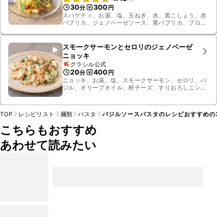
30
300
分
円
スパゲティ、お湯、塩、玉ねぎ、水、黒こしょう、赤
パプリカ、ジェノベーゼソース、黄パプリカ、プロセ
スチーズ、イタリアンパセリ
スモークサーモンとセロリのジェノベーゼ
ニョッキ
クラシル公式
20
400
分
円
ニョッキ、お湯、塩、スモークサーモン、セロリ、バ
ジル、オリーブオイル、粉チーズ、すりおろしニンニ
ク、塩こしょう
TOP
レシピリスト
麺類
パスタ
バジルソースパスタのレシピおすすめの
こちらもおすすめ
あわせて読みたい