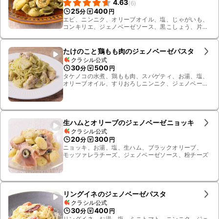
4.63
(
6
)
25
400
分
円
エビ、ニンニク、オリーブオイル、塩、じゃがいも、
コンキリエ、ジェノベーゼソース、黒こしょう、片栗
粉、バジル、お湯
たけのこと鶏もも肉のジェノベーゼパスタ
クラシル公式
30
500
分
円
タケノコの水煮、鶏もも肉、スパゲティ、お湯、塩、
オリーブオイル、すりおろしニンニク、ジェノベーゼ
ソース
生ハムとオリーブのジェノベーゼニョッキ
クラシル公式
20
300
分
円
ニョッキ、お湯、塩、生ハム、ブラックオリーブ、
モッツァレラチーズ、ジェノベーゼソース、粉チーズ
リングイネのジェノベーゼパスタ
クラシル公式
30
400
分
円
リングイネ、お湯、塩、ミニトマト、ニンニク、ジェ