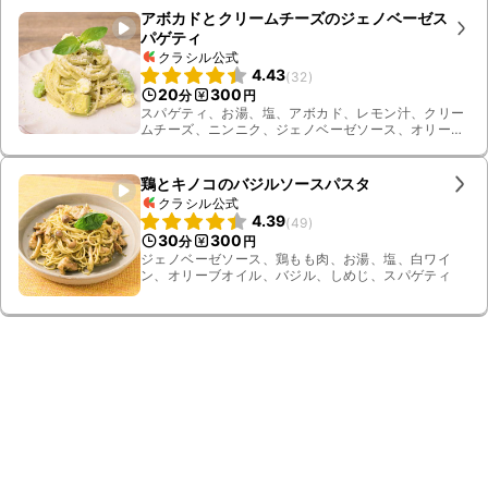
アボカドとクリームチーズのジェノベーゼス
パゲティ
クラシル公式
4.43
(
32
)
20
300
分
円
スパゲティ、お湯、塩、アボカド、レモン汁、クリー
ムチーズ、ニンニク、ジェノベーゼソース、オリーブ
オイル、粉チーズ、バジル、ゆで汁
鶏とキノコのバジルソースパスタ
クラシル公式
4.39
(
49
)
30
300
分
円
ジェノベーゼソース、鶏もも肉、お湯、塩、白ワイ
ン、オリーブオイル、バジル、しめじ、スパゲティ