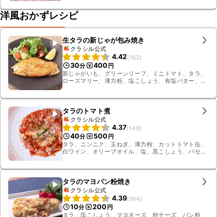
洋風おかずレシピ
生タラの新じゃが包み焼き
クラシル公式
4.42
(
162
)
30
400
分
円
新じゃがいも、グリーンリーフ、ミニトマト、タラ、
ローズマリー、薄力粉、塩こしょう、有塩バター、レ
モン
タラのトマト煮
クラシル公式
4.37
(
148
)
40
500
分
円
タラ、ニンニク、玉ねぎ、薄力粉、カットトマト缶、
白ワイン、オリーブオイル、塩、黒こしょう、パセ
リ、粉チーズ、ブラウンマッシュルーム
タラのマヨパン粉焼き
クラシル公式
4.39
(
164
)
10
200
分
円
タラ、塩こしょう、マヨネーズ、粉チーズ、パン粉、