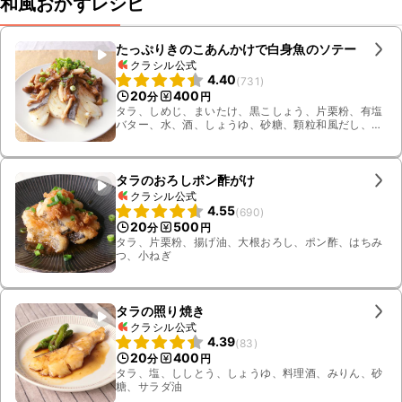
和風おかずレシピ
たっぷりきのこあんかけで白身魚のソテー
クラシル公式
4.40
(
731
)
20
400
分
円
タラ、しめじ、まいたけ、黒こしょう、片栗粉、有塩
バター、水、酒、しょうゆ、砂糖、顆粒和風だし、水
溶き片栗粉、小ねぎ
タラのおろしポン酢がけ
クラシル公式
4.55
(
690
)
20
500
分
円
タラ、片栗粉、揚げ油、大根おろし、ポン酢、はちみ
つ、小ねぎ
タラの照り焼き
クラシル公式
4.39
(
83
)
20
400
分
円
タラ、塩、ししとう、しょうゆ、料理酒、みりん、砂
糖、サラダ油