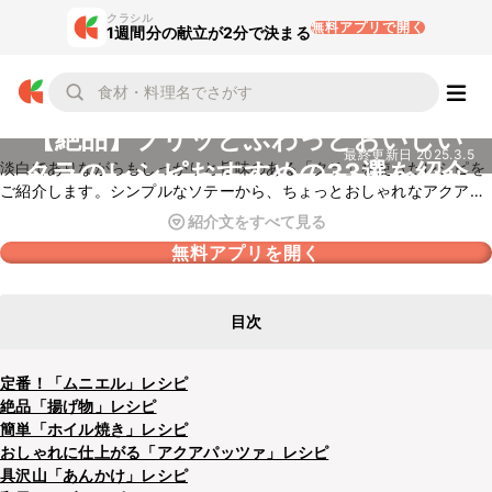
クラシル
無料アプリで開く
1週間分の献立が2分で決まる
【絶品】プリッとふわっとおいしい
最終更新日
2025.3.5
タラのレシピおすすめの33選を紹介
淡白でありながらもしっかりと旨味のある「タラ」を使ったレシピを
ご紹介します。シンプルなソテーから、ちょっとおしゃれなアクア
パッツァなど、普段の食卓やおもてなしの席にもおすすめのレシピを
紹介文をすべて見る
集めました。プリッふわっとした食感をお楽しみください！
無料アプリを開く
目次
定番！「ムニエル」レシピ
絶品「揚げ物」レシピ
簡単「ホイル焼き」レシピ
おしゃれに仕上がる「アクアパッツァ」レシピ
具沢山「あんかけ」レシピ