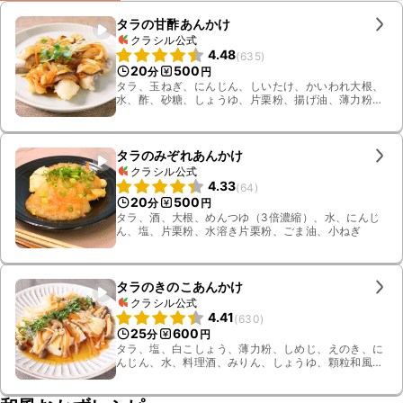
タラの甘酢あんかけ
クラシル公式
4.48
(
635
)
20
500
分
円
タラ、玉ねぎ、にんじん、しいたけ、かいわれ大根、
水、酢、砂糖、しょうゆ、片栗粉、揚げ油、薄力粉、
料理酒
タラのみぞれあんかけ
クラシル公式
4.33
(
64
)
20
500
分
円
タラ、酒、大根、めんつゆ（3倍濃縮）、水、にんじ
ん、塩、片栗粉、水溶き片栗粉、ごま油、小ねぎ
タラのきのこあんかけ
クラシル公式
4.41
(
630
)
25
600
分
円
タラ、塩、白こしょう、薄力粉、しめじ、えのき、に
んじん、水、料理酒、みりん、しょうゆ、顆粒和風だ
し、サラダ油、大葉、水溶き片栗粉