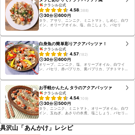
クラシル公式
4.58
(
388
)
30
600
分
円
タラ、アサリ、ニンニク、ミニトマト、しめじ、白ワ
イン、オリーブオイル、塩、白こしょう、パセリ
白身魚の簡単彩りアクアパッツァ！
クラシル公式
4.57
(
182
)
30
600
分
円
オリーブ、ニンニク、塩、オリーブオイル、白ワイ
ン、パセリ、赤パプリカ、黄パプリカ、プチトマト、
タラ、あさり、黒こしょう
お手軽かんたん タラのアクアパッツァ
クラシル公式
4.54
(
109
)
30
500
分
円
タラ、ニンニク、ミニトマト、オリーブオイル、白ワ
イン、玉ねぎ、あさりの水煮、塩こしょう、パセリ、
ブラックオリーブ
具沢山「あんかけ」レシピ