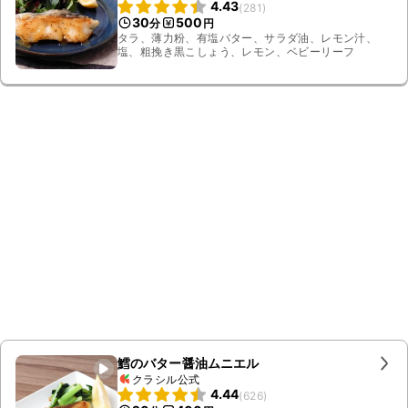
4.43
(
281
)
30
500
分
円
タラ、薄力粉、有塩バター、サラダ油、レモン汁、
塩、粗挽き黒こしょう、レモン、ベビーリーフ
鱈のバター醤油ムニエル
クラシル公式
4.44
(
626
)