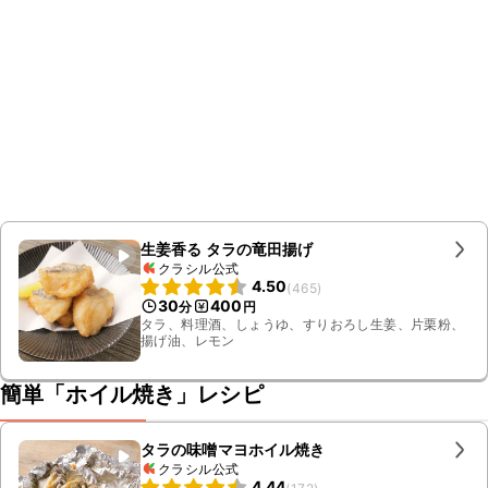
生姜香る タラの竜田揚げ
クラシル公式
4.50
(
465
)
30
400
分
円
タラ、料理酒、しょうゆ、すりおろし生姜、片栗粉、
揚げ油、レモン
簡単「ホイル焼き」レシピ
タラの味噌マヨホイル焼き
クラシル公式
4.44