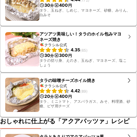
(
172
)
30
400
分
円
タラ、玉ねぎ、しめじ、マヨネーズ、砂糖、みりん、
白みそ
アツアツ美味しい！タラのホイル包みマヨ
ネーズ焼き
クラシル公式
4.35
(
65
)
30
300
分
円
タラの切り身、えのき、玉ねぎ、マヨネーズ、塩こ
しょう
タラの味噌チーズホイル焼き
クラシル公式
4.42
(
89
)
20
400
分
円
タラ、ミニトマト、アスパラガス、みそ、料理酒、砂
糖、ピザ用チーズ
おしゃれに仕上がる「アクアパッツァ」レシピ
タラとあさりでアクアパッツァ風