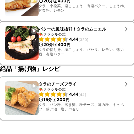
20
400
分
円
タラ、小松菜、塩こしょう、有塩バター、しょうゆ、
片栗粉、レモン
バターの風味抜群！タラのムニエル
クラシル公式
4.44
(
320
)
20
400
分
円
タラの切り身、塩こしょう、パセリ、レモン、薄力
粉、有塩バター
絶品「揚げ物」レシピ
タラのチーズフライ
クラシル公式
4.44
(
44
)
15
300
分
円
タラ、パン粉、溶き卵、粉チーズ、薄力粉、キャベ
ツ、揚げ油、塩、パセリ