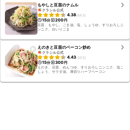
もやしと豆苗のナムル
クラシル公式
4.38
(
643
)
15
200
分
円
豆苗、もやし、ごま油、塩、しょうゆ、すりおろしニ
ンニク、白いりごま
えのきと豆苗のベーコン炒め
クラシル公式
4.43
(
303
)
15
300
分
円
えのき、豆苗、めんつゆ、すりおろしニンニク、塩こ
しょう、サラダ油、薄切りハーフベーコン