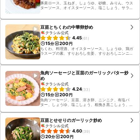
豚肩ロース、玉ねぎ、しょうゆ、砂糖、みりん、ウス
ターソース、オイスターソース、塩こしょう、サラダ
油、レタス、ミニトマト、豆苗、すりおろしニンニク
豆苗とちくわの中華卵炒め
クラシル公式
4.45
(
61
)
15
200
分
円
ちくわ、料理酒、オイスターソース、しょうゆ、鶏ガ
ラスープの素、すりおろし生姜、すりおろしニンニ
ク、ごま油、粗挽き黒こしょう、溶き卵、豆苗
魚肉ソーセージと豆苗のガーリックバター炒
め
クラシル公式
4.24
(
33
)
15
200
分
円
魚肉ソーセージ、豆苗、溶き卵、ニンニク、有塩バ
ター、しょうゆ、塩こしょう、粗挽き黒こしょう、サ
ラダ油
豆苗とせせりのガーリック炒め
クラシル公式
4.60
(
39
)
20
200
分
円