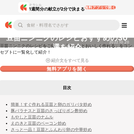
クラシル
無料アプリで開く
1週間分の献立が2分で決まる
豆苗ニンニクのレシピおすすめの30
2022.10.20
選を紹介
豆苗ニンニクのレシピをご紹介。「きちんとおいしく作れる」をコン
セプトに一覧化して紹介！
紹介文をすべて見る
無料アプリを開く
目次
簡単！すぐ作れる豆苗と卵のガリバタ炒め
豚バラナスと豆苗のさっぱりポン酢炒め
もやしと豆苗のナムル
えのきと豆苗のベーコン炒め
さっと一品！豆苗とふんわり卵の中華炒め