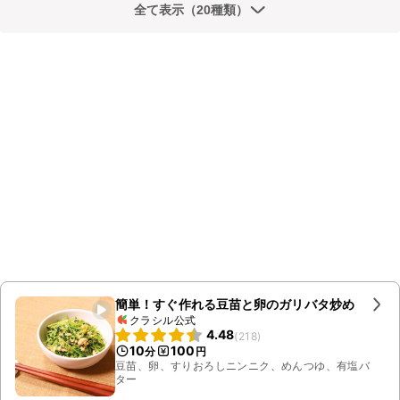
全て表示（20種類）
簡単！すぐ作れる豆苗と卵のガリバタ炒め
クラシル公式
4.48
(
218
)
10
100
分
円
豆苗、卵、すりおろしニンニク、めんつゆ、有塩バ
ター