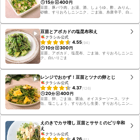
15
400
分
円
豆苗、豚バラ肉、お湯、酒、しょうゆ、酢、みりん、
砂糖、すりおろしニンニク、ごま油、糸唐辛子、白い
りごま
豆苗とアボカドの塩昆布和え
クラシル公式
4.55
(
94
)
10
300
分
円
豆苗、アボカド、塩昆布、ごま油、すりおろしニンニ
ク、白いりごま
レンジでおかず！豆苗とツナの卵とじ
クラシル公式
4.37
(
126
)
20
400
分
円
豆苗、卵、ごま油、醤油、オイスターソース、ツナ
缶、塩こしょう、すりおろし生姜、すりおろしニンニ
ク
えのきでカサ増し 豆苗とササミのピリ辛和
え
クラシル公式
4.26
(
61
)