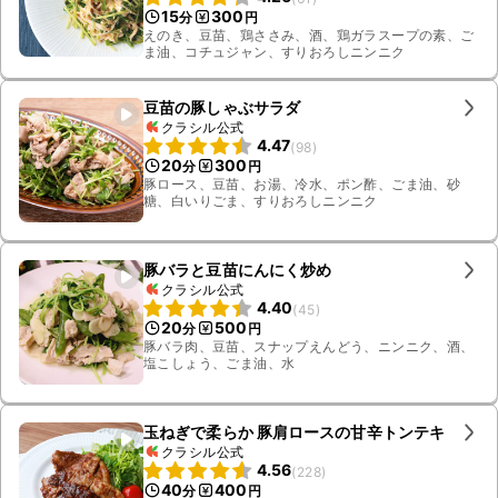
15
300
分
円
えのき、豆苗、鶏ささみ、酒、鶏ガラスープの素、ご
ま油、コチュジャン、すりおろしニンニク
豆苗の豚しゃぶサラダ
クラシル公式
4.47
(
98
)
20
300
分
円
豚ロース、豆苗、お湯、冷水、ポン酢、ごま油、砂
糖、白いりごま、すりおろしニンニク
豚バラと豆苗にんにく炒め
クラシル公式
4.40
(
45
)
20
500
分
円
豚バラ肉、豆苗、スナップえんどう、ニンニク、酒、
塩こしょう、ごま油、水
玉ねぎで柔らか 豚肩ロースの甘辛トンテキ
クラシル公式
4.56
(
228
)
40
400
分
円