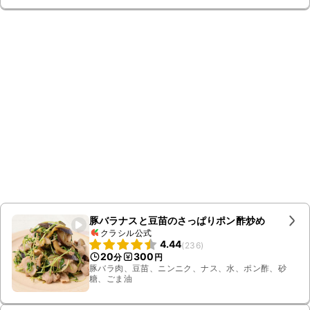
豚バラナスと豆苗のさっぱりポン酢炒め
クラシル公式
4.44
(
236
)
20
300
分
円
豚バラ肉、豆苗、ニンニク、ナス、水、ポン酢、砂
糖、ごま油