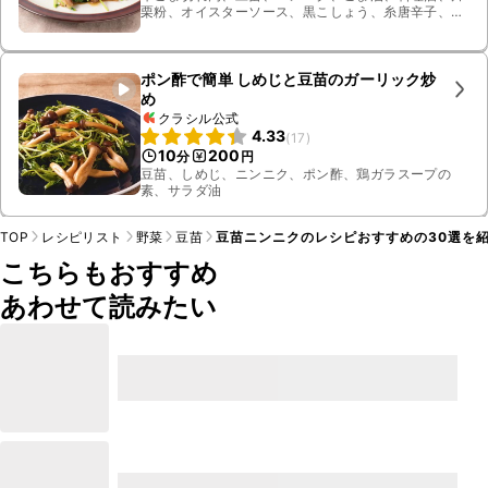
栗粉、オイスターソース、黒こしょう、糸唐辛子、鶏
ガラスープの素
ポン酢で簡単 しめじと豆苗のガーリック炒
め
クラシル公式
4.33
(
17
)
10
200
分
円
豆苗、しめじ、ニンニク、ポン酢、鶏ガラスープの
素、サラダ油
TOP
レシピリスト
野菜
豆苗
豆苗ニンニクのレシピおすすめの30選を
こちらもおすすめ
あわせて読みたい