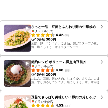
さっと一品！豆苗とふんわり卵の中華炒め
クラシル公式
4.42
(
68
)
15
300
分
円
豆苗、卵、ニンニク、ごま油、鶏ガラスープの素、
酒、塩こしょう、オイスターソース
節約レシピ ボリューム満点肉豆苗丼
クラシル公式
4.60
(
155
)
15
200
分
円
ごはん、豆苗、豚ひき肉、しょうゆ、みりん、ごま
油、すりおろしニンニク、塩こしょう、水、水溶き片
栗粉、温泉卵、白いりごま
豆苗でさっぱり美味しい！豚肉の冷しゃぶ
クラシル公式
4.53
(
333
)