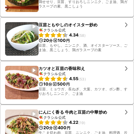
鶏せせり、豆苗、すりおろしニンニク、ごま油、鶏ガ
ラスープの素、黒こしょう
豆苗ともやしのオイスター炒め
クラシル公式
4.34
(
58
)
20
100
分
円
豆苗、もやし、ニンニク、酒、オイスターソース、ご
ま油、黒こしょう、鶏ガラスープの素
カツオと豆苗の香味和え
クラシル公式
4.55
(
53
)
10
500
分
円
豆苗、ミョウガ、長ねぎ、大葉、カツオ、ポン酢、す
りおろしニンニク、ごま油
にんにく香る 牛肉と豆苗の中華炒め
クラシル公式
4.22
(
19
)
20
400
分
円
牛こま切れ肉、豆苗、ニンニク、ごま油、料理酒、片