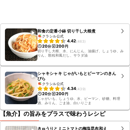
和食の定番小鉢 切り干し大根煮
クラシル公式
4.42
(
463
)
20
200
分
円
切り干し大根、水、にんじん、油揚げ、しょうゆ、み
りん、顆粒和風だし、サラダ油
シャキシャキ じゃがいもとピーマンのきん
ぴら
クラシル公式
4.34
(
439
)
20
200
分
円
じゃがいも、しょうゆ、水、ピーマン、砂糖、料理
酒、みりん、ごま油、白いりごま
【魚介】の旨みをプラスで味わうレシピ
きゅうりとミニトマトの梅塩昆布和え