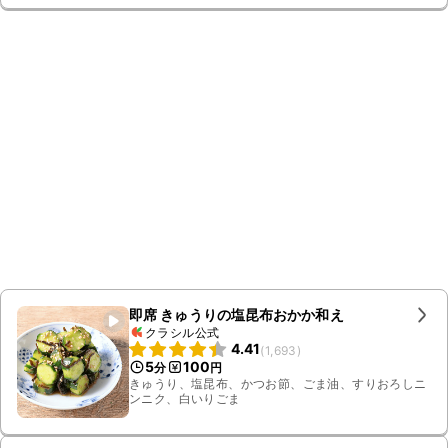
即席 きゅうりの塩昆布おかか和え
クラシル公式
4.41
(
1,693
)
5
100
分
円
きゅうり、塩昆布、かつお節、ごま油、すりおろしニ
ンニク、白いりごま