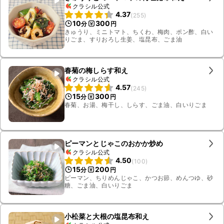
クラシル公式
4.37
(
255
)
10
300
分
円
きゅうり、ミニトマト、ちくわ、梅肉、ポン酢、白い
りごま、すりおろし生姜、塩昆布、ごま油
春菊の梅しらす和え
クラシル公式
4.57
(
245
)
15
300
分
円
春菊、お湯、梅干し、しらす、ごま油、白いりごま
ピーマンとじゃこのおかか炒め
クラシル公式
4.50
(
100
)
15
200
分
円
ピーマン、ちりめんじゃこ、かつお節、めんつゆ、砂
糖、ごま油、白いりごま
小松菜と大根の塩昆布和え