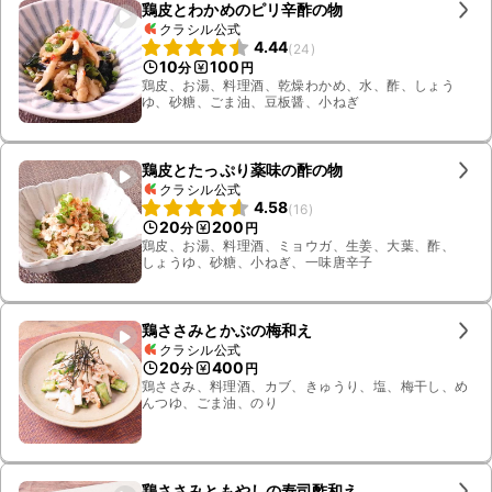
鶏皮とわかめのピリ辛酢の物
クラシル公式
4.44
(
24
)
10
100
分
円
鶏皮、お湯、料理酒、乾燥わかめ、水、酢、しょう
ゆ、砂糖、ごま油、豆板醤、小ねぎ
鶏皮とたっぷり薬味の酢の物
クラシル公式
4.58
(
16
)
20
200
分
円
鶏皮、お湯、料理酒、ミョウガ、生姜、大葉、酢、
しょうゆ、砂糖、小ねぎ、一味唐辛子
鶏ささみとかぶの梅和え
クラシル公式
20
400
分
円
鶏ささみ、料理酒、カブ、きゅうり、塩、梅干し、め
んつゆ、ごま油、のり
鶏ささみともやしの寿司酢和え