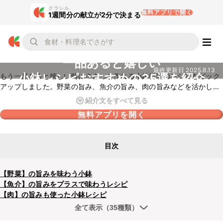
クラシル
無料アプリで開く
1週間分の献立が2分で決まる
一品あると嬉しい
最終更新日
2025.8.13
小鉢レシピおすすめの35選を紹介
もう一品あると嬉しい時にささっと作れる小鉢料理のレシピをピック
アップしました。野菜の旨み、魚介の旨み、肉の旨みなどを活かした
さまざまなレシピをご紹介しているので、ぜひチェックしてみてくだ
紹介文をすべて見る
さいね。
無料アプリを開く
目次
【野菜】の旨みを味わう小鉢
【魚介】の旨みをプラスで味わうレシピ
【肉】の旨みも使った小鉢レシピ
全て表示（35種類）