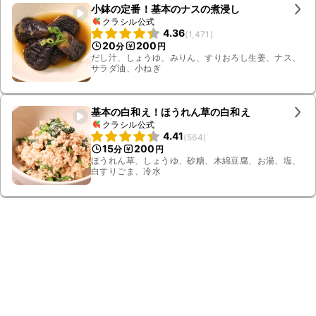
小鉢の定番！基本のナスの煮浸し
クラシル公式
4.36
(
1,471
)
20
200
分
円
だし汁、しょうゆ、みりん、すりおろし生姜、ナス、
サラダ油、小ねぎ
基本の白和え！ほうれん草の白和え
クラシル公式
4.41
(
564
)
15
200
分
円
ほうれん草、しょうゆ、砂糖、木綿豆腐、お湯、塩、
白すりごま、冷水