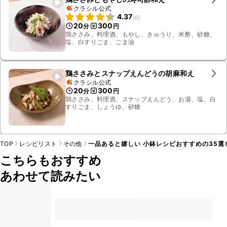
クラシル公式
4.37
(
6
)
20
300
分
円
鶏ささみ、料理酒、もやし、きゅうり、米酢、砂糖、
塩、白すりごま、ごま油
鶏ささみとスナップえんどうの胡麻和え
クラシル公式
20
300
分
円
鶏ささみ、料理酒、スナップえんどう、お湯、塩、白
すりごま、しょうゆ、砂糖
TOP
レシピリスト
その他
一品あると嬉しい 小鉢レシピおすすめの35選
こちらもおすすめ
あわせて読みたい