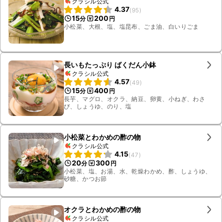
クラシル公式
4.37
(
95
)
15
200
分
円
小松菜、大根、塩、塩昆布、ごま油、白いりごま
長いもたっぷり ばくだん小鉢
クラシル公式
4.57
(
49
)
15
400
分
円
長芋、マグロ、オクラ、納豆、卵黄、小ねぎ、わさ
び、しょうゆ、のり、塩
小松菜とわかめの酢の物
クラシル公式
4.15
(
47
)
20
300
分
円
小松菜、塩、お湯、水、乾燥わかめ、酢、しょうゆ、
砂糖、かつお節
オクラとわかめの酢の物
クラシル公式