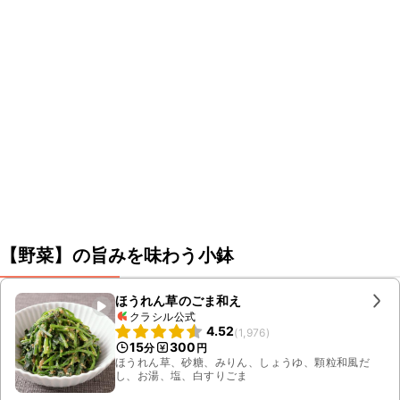
【野菜】の旨みを味わう小鉢
ほうれん草のごま和え
クラシル公式
4.52
(
1,976
)
15
300
分
円
ほうれん草、砂糖、みりん、しょうゆ、顆粒和風だ
し、お湯、塩、白すりごま