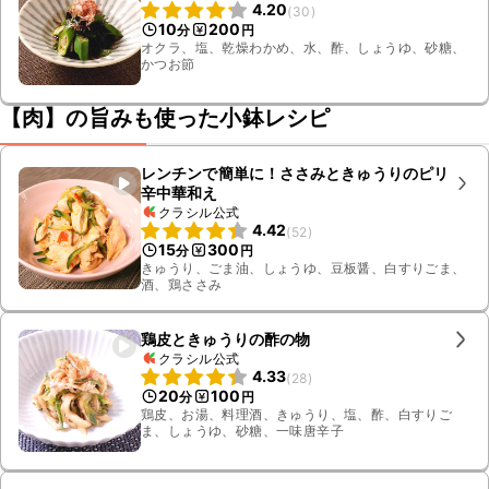
4.20
(
30
)
10
200
分
円
オクラ、塩、乾燥わかめ、水、酢、しょうゆ、砂糖、
かつお節
【肉】の旨みも使った小鉢レシピ
レンチンで簡単に！ささみときゅうりのピリ
辛中華和え
クラシル公式
4.42
(
52
)
15
300
分
円
きゅうり、ごま油、しょうゆ、豆板醤、白すりごま、
酒、鶏ささみ
鶏皮ときゅうりの酢の物
クラシル公式
4.33
(
28
)
20
100
分
円
鶏皮、お湯、料理酒、きゅうり、塩、酢、白すりご
ま、しょうゆ、砂糖、一味唐辛子