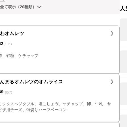
全て表示（20種類）
人
わオムレツ
52
(
131
)
酢、砂糖、ケチャップ
んまるオムレツのオムライス
49
(
657
)
ミックスベジタブル、塩こしょう、ケチャップ、卵、牛乳、サ
ピザ用チーズ、薄切りハーフベーコン