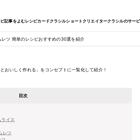
シピ
記事をよむ
レシピカード
クラシルショート
クリエイター
クラシルのサー
ムレツ 簡単のレシピおすすめの30選を紹介
2022.5.20
ピおすすめの30選を紹介
んとおいしく作れる」をコンセプトに一覧化して紹介！
目次
ムライス
ムレツ
レツ