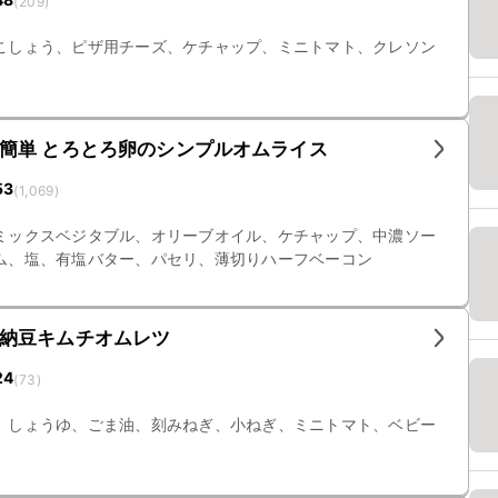
(
209
)
こしょう、ピザ用チーズ、ケチャップ、ミニトマト、クレソン
簡単 とろとろ卵のシンプルオムライス
53
(
1,069
)
ミックスベジタブル、オリーブオイル、ケチャップ、中濃ソー
ム、塩、有塩バター、パセリ、薄切りハーフベーコン
納豆キムチオムレツ
24
(
73
)
、しょうゆ、ごま油、刻みねぎ、小ねぎ、ミニトマト、ベビー