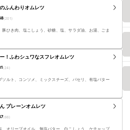
のふんわりオムレツ
48
(
201
)
、豚ひき肉、塩こしょう、砂糖、塩、サラダ油、お湯、ごま
ュー！ふわシュワなスフレオムレツ
31
(
24
)
ブソルト、コンソメ、ミックスチーズ、パセリ、有塩バター
ん プレーンオムレツ
47
(
66
)
塩、オリーブオイル、無塩バター、白こしょう、ケチャップ、