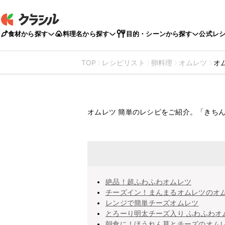
食材から探す
料理名から探す
目的・シーンから探す
公式レ
TOP
レシピリスト
卵料理
オムレツ
オ
オムレツ
簡単のレシ
オムレツ 簡単のレシピをご紹介。「きち
絶品！超ふわふわオムレツ
チーズイン！まんまるオムレツのオ
レンジで簡単チーズオムレツ
とろーり明太チーズ入り ふわふわオ
朝食に！ほうれん草とチーズのオム