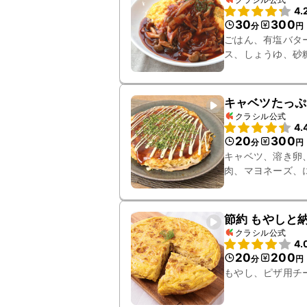
4.
30
300
分
円
ごはん、有塩バタ
ス、しょうゆ、砂
キャベツたっぷ
クラシル公式
4.
20
300
分
円
キャベツ、溶き卵
肉、マヨネーズ、
節約 もやしと
クラシル公式
4.
20
200
分
円
もやし、ピザ用チ