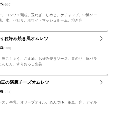
25
(
600
)
ー、コンソメ顆粒、玉ねぎ、しめじ、ケチャップ、中濃ソー
糖、水、パセリ、ホワイトマッシュルーム、溶き卵
りお好み焼き風オムレツ
43
(
180
)
、塩こしょう、ごま油、お好み焼きソース、青のり、豚バラ
にんじん、すりおろし生姜
納豆の満腹チーズオムレツ
08
(
224
)
ーズ、牛乳、オリーブオイル、めんつゆ、納豆、卵、ディル