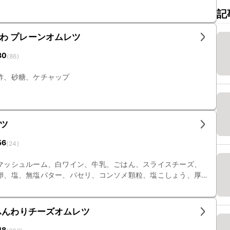
記
わ プレーンオムレツ
30
(
86
)
酢、砂糖、ケチャップ
ツ
56
(
24
)
マッシュルーム、白ワイン、牛乳、ごはん、スライスチーズ、
卵、塩、無塩バター、パセリ、コンソメ顆粒、塩こしょう、厚
ン
ふんわりチーズオムレツ
48