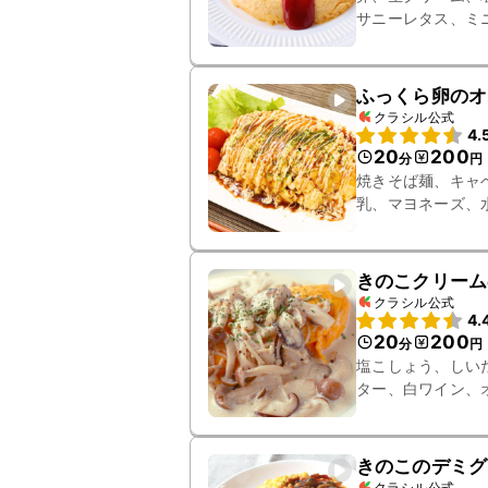
サニーレタス、ミ
ふっくら卵のオ
クラシル公式
4.
20
200
分
円
焼きそば麺、キャ
乳、マヨネーズ、
きのこクリーム
クラシル公式
4.
20
200
分
円
塩こしょう、しい
ター、白ワイン、
う、溶き卵、パセ
きのこのデミグ
クラシル公式