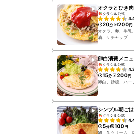
オクラとひき肉
クラシル公式
4.
20
200
分
円
オクラ、卵、牛乳
油、ケチャップ
卵白消費メニ
クラシル公式
4.
15
200
分
円
卵白、砂糖、ハー
シンプル朝ごは
クラシル公式
4.
5
100
分
円
卵、生クリーム、