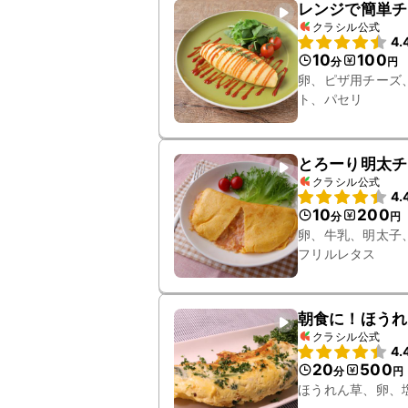
レンジで簡単チ
クラシル公式
4.
10
100
分
円
卵、ピザ用チーズ
ト、パセリ
とろーり明太チ
クラシル公式
4.
10
200
分
円
卵、牛乳、明太子
フリルレタス
朝食に！ほうれ
クラシル公式
4.
20
500
分
円
ほうれん草、卵、