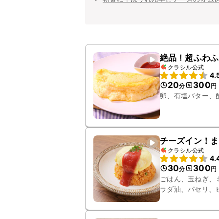
絶品！超ふわふ
クラシル公式
4.
20
300
分
円
卵、有塩バター、
チーズイン！ま
クラシル公式
4.
30
300
分
円
ごはん、玉ねぎ、
ラダ油、パセリ、