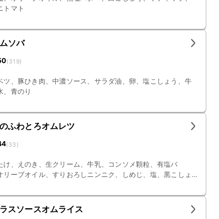
ニトマト
ムソバ
50
(
319
)
ベツ、豚ひき肉、中濃ソース、サラダ油、卵、塩こしょう、牛
水、青のり
のふわとろオムレツ
44
(
33
)
たけ、えのき、生クリーム、牛乳、コンソメ顆粒、有塩バ
オリーブオイル、すりおろしニンニク、しめじ、塩、黒こしょ
リ
ラスソースオムライス