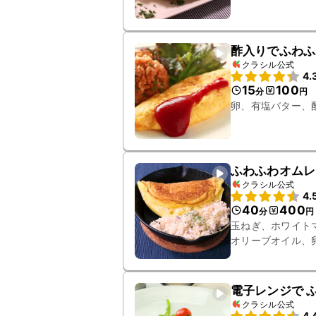
酢入りでふわふ
クラシル公式
4.
15
100
分
円
卵、有塩バター、
ふわふわオムレ
クラシル公式
4.
40
400
分
円
玉ねぎ、ホワイト
オリーブオイル、
切りハーフベーコ
電子レンジで 
クラシル公式
4.