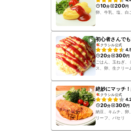
10
200
分
円
卵、牛乳、塩、白
初心者さんでも
クラシル公式
4.
20
300
分
円
ごはん、玉ねぎ、
ス、卵、生クリー
絶妙にマッチ！
クラシル公式
4.
20
300
分
円
納豆、キムチ、卵
リーフ、パセリ